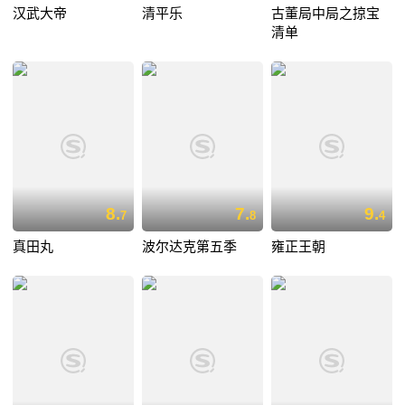
汉武大帝
清平乐
古董局中局之掠宝
清单
8.
7.
9.
7
8
4
真田丸
波尔达克第五季
雍正王朝