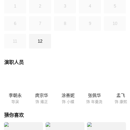
者，登基称帝。胤禛得到了一切，却唯独得不到小蝶的真情，年羹尧死
1
2
3
4
5
后，小蝶毅然自尽，随他而去。
6
7
8
9
10
11
12
演职人员
李朝永
庹宗华
涂善妮
张佩华
孟飞
导演
饰 雍正
饰 小蝶
饰 年羹尧
饰 康熙
猜你喜欢