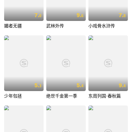
7.
9.
7.
0
6
8
媚者无疆
武林外传
小戏骨水浒传
5.
5.
9.
3
4
4
少年包拯
绝世千金第一季
东周列国·春秋篇