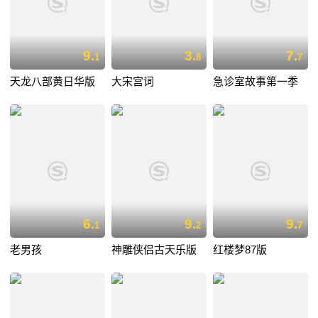
9.
3.
7.
1
8
7
天龙八部黄日华版
大宋宫词
急诊室故事第一季
6.
9.
9.
1
2
7
老男孩
神雕侠侣古天乐版
红楼梦87版