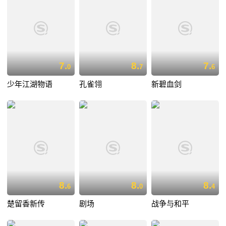
7.
8.
7.
0
7
6
少年江湖物语
孔雀翎
新碧血剑
8.
8.
8.
6
0
4
楚留香新传
剧场
战争与和平