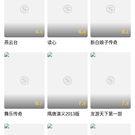
4.
6.
9.
4
8
1
燕云台
读心
新白娘子传奇
8.
7.
7.
7
5
9
舞乐传奇
隋唐演义2013版
龙游天下第一部