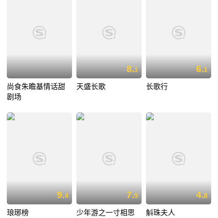
8.
6.
1
1
尚食朱瞻基情话甜
天盛长歌
长歌行
剧场
9.
7.
4.
4
9
8
琅琊榜
少年游之一寸相思
斛珠夫人