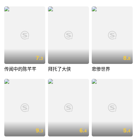
7.
8.
3
8
传闻中的陈芊芊
拜托了大侠
悲惨世界
9.
6.
5.
3
4
4