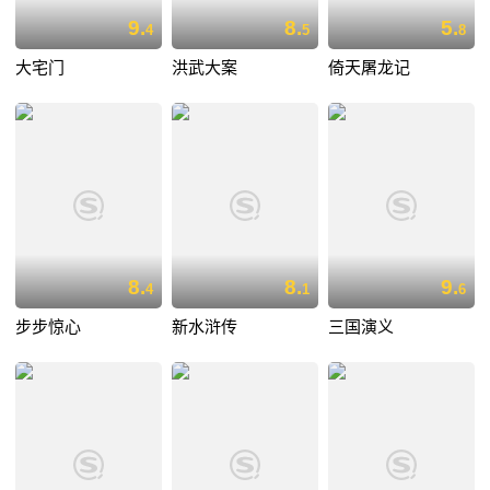
9.
8.
5.
4
5
8
大宅门
洪武大案
倚天屠龙记
8.
8.
9.
4
1
6
步步惊心
新水浒传
三国演义