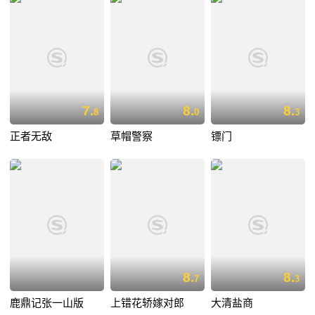
7.
8.
8.
8
0
3
正者无敌
草帽警察
镖门
8.
8.
7
3
鹿鼎记张一山版
上错花轿嫁对郎
大清盐商