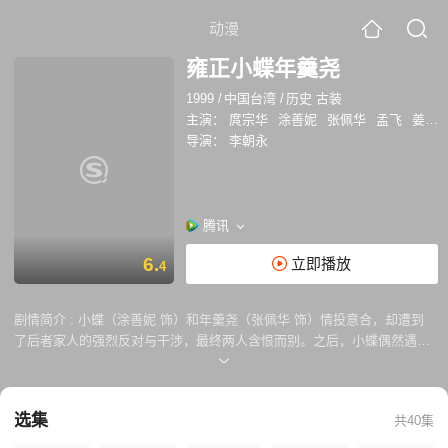
动漫
雍正小蝶年羹尧
1999
/
中国台湾
/
历史 古装
主演：
庹宗华
涂善妮
张佩华
孟飞
姜宏波
导演：
李朝永
腾讯
6.
立即播放
4
剧情简介 :
小蝶（涂善妮 饰）和年羹尧（张佩华 饰）情投意合，却遭到
了后者家人的强烈反对与干涉，最终两人含恨而别。之后，小蝶偶然遇见
了武林高手吕四娘（姜鸿波 饰），她拜了吕四娘为师，跟随她练武学艺。
某日，失意的胤禛（庹宗华 饰）在少林寺邂逅了小蝶，因为小蝶的长相酷
似名为小凤（涂善妮 饰）的女子，胤禛辗转将小蝶带回了宫。 在宫中，
选集
共40集
小蝶和年羹尧意外重逢了，然而，他们必须隐藏心中对于彼此的强烈感
情，才能在凶险的宫闱之中生存下来。胤禛成为了皇位之争的最终胜利