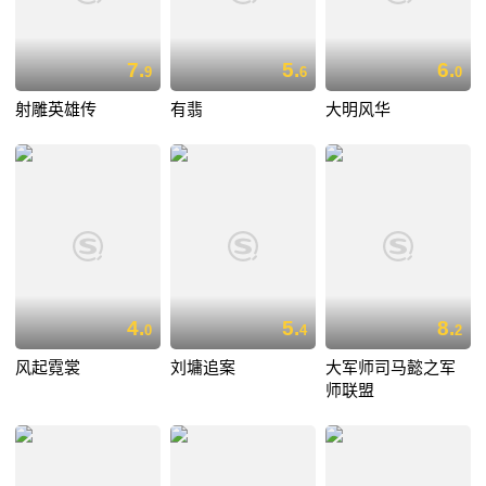
7.
5.
6.
9
6
0
射雕英雄传
有翡
大明风华
4.
5.
8.
0
4
2
风起霓裳
刘墉追案
大军师司马懿之军
师联盟