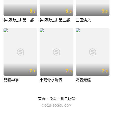
8.
8.
9.
8
5
6
神探狄仁杰第一部
神探狄仁杰第三部
三国演义
7.
7.
7.
1
8
0
鹤唳华亭
小戏骨水浒传
媚者无疆
-
-
首页
免责
用户反馈
© 2026 SOGOU.COM