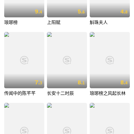
9.
5.
4.
4
6
8
琅琊榜
上阳赋
斛珠夫人
7.
8.
8.
3
1
4
传闻中的陈芊芊
长安十二时辰
琅琊榜之风起长林