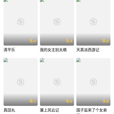
6.
5.
8.
4
4
8
清平乐
我的女主别太萌
天真派西游记
8.
6.
3.
7
0
8
真田丸
塞上风云记
国子监来了个女弟