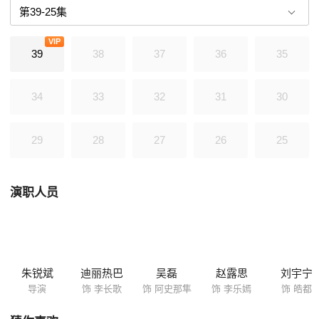
歌愿意暂时放下个人仇恨，拼尽全力解决危机。尽管隼为了救她与大可汗
对立，两人却因为误会被迫分开。经历了许多波折后，长歌明白了仁者无
VIP
敌的真谛，并最终发现前隋势力是背后真正的操控者。她与隼联手，为大
39
38
37
36
35
唐和草原的和平做出了巨大贡献，并终于认识到彼此的真实感情，共同面
对危机。
34
33
32
31
30
29
28
27
26
25
演职人员
朱锐斌
迪丽热巴
吴磊
赵露思
刘宇宁
导演
饰 李长歌
饰 阿史那隼
饰 李乐嫣
饰 皓都