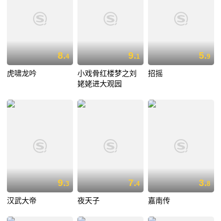
8.
9.
5.
4
1
9
虎啸龙吟
小戏骨红楼梦之刘
招摇
姥姥进大观园
9.
7.
3.
3
4
8
汉武大帝
夜天子
嘉南传