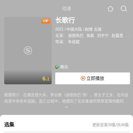
动漫
长歌行
VIP
2021
/
中国大陆
/
剧情 古装
主演：
迪丽热巴
吴磊
刘宇宁
赵露思
方
导演：
朱锐斌
腾讯
6.
立即播放
1
剧情简介 :
在唐武德九年，李长歌（迪丽热巴 饰），原太子之女，在内廷
政变中幸存并逃脱。逃亡过程中，她遇到了化名秦准的草原部落特勤阿诗
勒隼（吴磊 饰），两人最初对立，随后逐渐建立了互相的尊重。在幽州，
长歌揭露了一个阴谋，但身份暴露，被迫前往州寻求庇护。在州，她隐匿
在刺史公孙恒的身边，帮助抵抗草原势力的侵袭，却发现隼竟是她曾经的
选集
更新至第39集/共49集
熟人秦准，这让她感到震惊和痛苦。 面对州的紧急情况，长歌决定成为战
俘，前往草原与敌方谈判，从中揭露出大可汗的阴谋。为了保护大唐，长