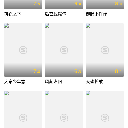
7.
9.
8.
5
4
0
锦衣之下
后宫甄嬛传
御赐小仵作
7.
6.
8.
8
3
1
大宋少年志
风起洛阳
天盛长歌