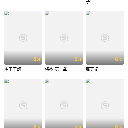
子
9.
5.
6.
4
4
2
雍正王朝
将夜 第二季
蓬莱间
8.
5.
6.
5
8
6