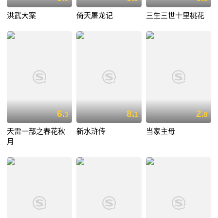
洪武大案
倚天屠龙记
三生三世十里桃花
6.
8.
2.
3
1
8
天雷一部之春花秋
新水浒传
当家主母
月