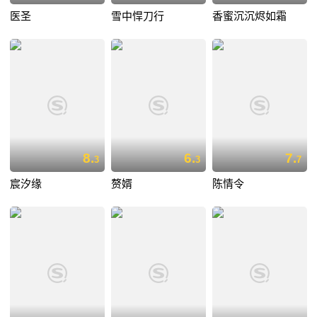
医圣
雪中悍刀行
香蜜沉沉烬如霜
8.
6.
7.
3
3
7
宸汐缘
赘婿
陈情令