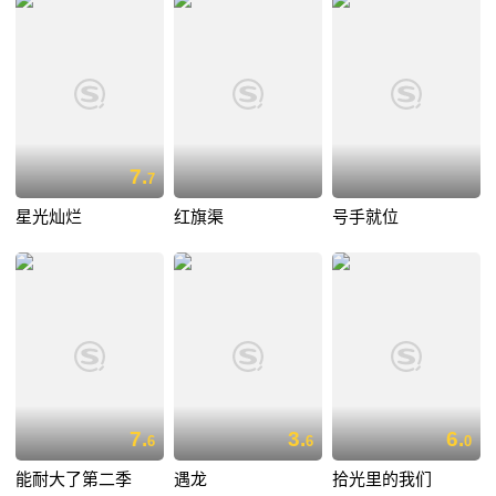
7.
7
星光灿烂
红旗渠
号手就位
7.
3.
6.
6
6
0
能耐大了第二季
遇龙
拾光里的我们