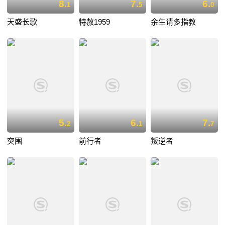
8.
7.
6.
1
5
0
天盛长歌
特赦1959
余生请多指教
5.
6.
7.
2
1
7
突围
前行者
叛逆者