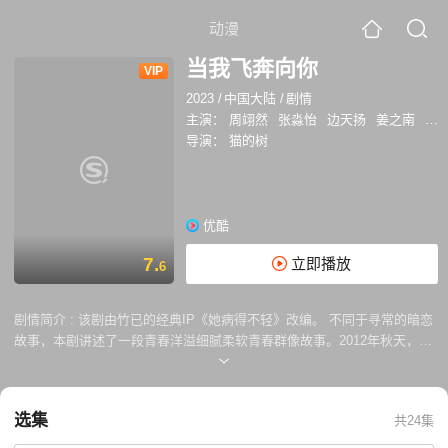
动漫
当我飞奔向你
VIP
2023
/
中国大陆
/
剧情
主演：
周翊然
张淼怡
边天扬
姜之南
郭
导演：
猫的树
优酷
7.
立即播放
6
剧情简介 :
该剧由竹已的经典IP《她病得不轻》改编。 不同于寻常的暗恋
故事，本剧讲述了一段青春洋溢细腻柔软青春群像故事。2012年秋天，江
宜市育才中学迎来一批新生。而在此之前，直球少女苏在在（张淼怡 饰）
在一个雨天邂逅了清冷学霸张陆让（周翊然 饰）并对他一见钟情。少女横
冲直撞的闯入 张陆让 原本沉寂的生活。也慢慢打开了他有些封闭的心。
选集
共24集
青涩的初恋故事也在伙伴们的见证下慢慢发生。 而顾然（边天扬 饰）与
姜佳（姜之南 饰）这对欢喜冤家也是妙趣横生，在“鸡飞狗跳”与别扭关怀