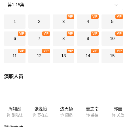
中展现别样青春活力。 张陆让苏在在与顾然、姜佳、关放（郭喆 饰）五
人也在青春的每一天里逐渐亲密，一起成长一起经历，友情逐渐深刻，成
VIP
VIP
VIP
为彼此青春中最重要的记忆。
1
2
3
4
5
VIP
VIP
VIP
VIP
VIP
6
7
8
9
10
VIP
VIP
VIP
VIP
VIP
11
12
13
14
15
演职人员
周翊然
张淼怡
边天扬
姜之南
郭喆
饰 张陆让
饰 苏在在
饰 顾然
饰 姜佳
饰 关放