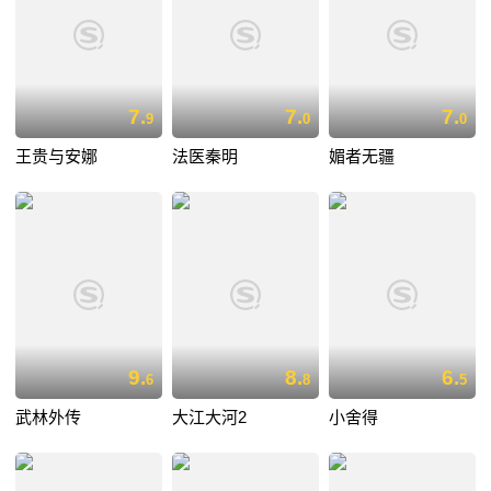
7.
7.
7.
9
0
0
王贵与安娜
法医秦明
媚者无疆
9.
8.
6.
6
8
5
武林外传
大江大河2
小舍得