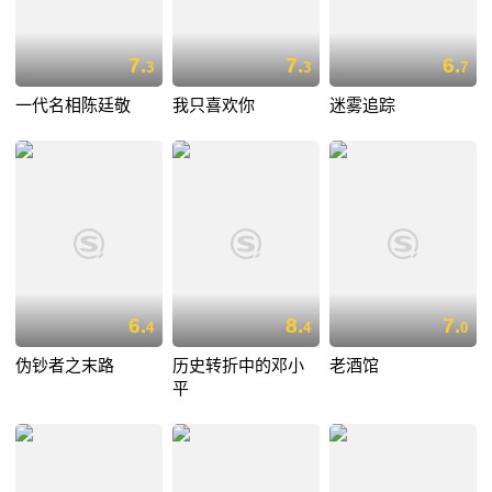
7.
7.
6.
3
3
7
一代名相陈廷敬
我只喜欢你
迷雾追踪
6.
8.
7.
4
4
0
伪钞者之末路
历史转折中的邓小
老酒馆
平