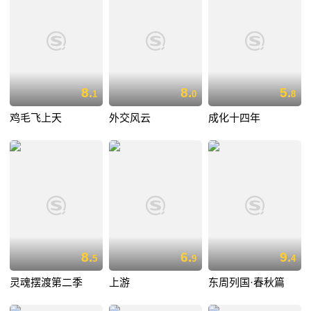
8.
8.
5.
1
0
8
鸡毛飞上天
外交风云
成化十四年
8.
6.
9.
5
9
4
灵魂摆渡第二季
上游
东周列国·春秋篇