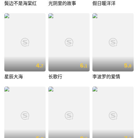
鬓边不是海棠红
光阴里的故事
假日暖洋洋
4.
6.
5.
7
1
0
星辰大海
长歌行
李波罗的爱情