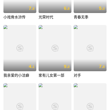
7.
6.
5.
8
8
0
小戏骨水浒传
光荣时代
青春无季
4.
9.
7.
1
0
8
我亲爱的小洁癖
家有儿女第一部
对手