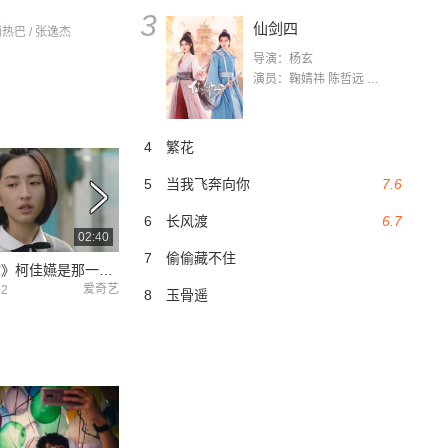
恋
3
仙剑四
丽热巴 / 张逸杰
导演：杨玄
演员：鞠婧祎 陈哲远 茅子俊 毛晓慧 王媛可 张志浩 林枫松 张帆（演员）
4
繁花
5
当我飞奔向你
7.6
6
长风渡
6.7
02:40
04:30
7
偷偷藏不住
《想见你》柯佳嬿是那一束光,将我的生命点亮
想见你混剪《last dance》
想见你想见你想见
爱奇艺
爱奇艺
02
2020-11-17
2020-11-17
8
玉骨遥