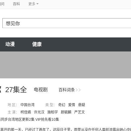
问问
百科
更多
动漫
健康
你
27集全
电视剧
百科词条
地 区：
中国台湾
类 型：
奇幻
爱情
悬疑
主 演：
柯佳嬿
许光汉
施柏宇
颜毓麟
严艺文
点同步台湾地区更新2集 VIP抢先看10集
胜离开的那一天，已经过了两年了，这段日子里，雨萱从没在任何人面前流露出她心中