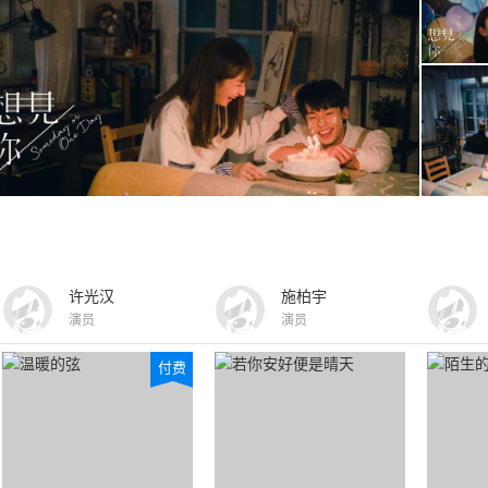
许光汉
施柏宇
演员
演员
付费