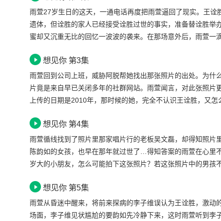
雨萱27岁生日的这天，一通电话再度把雨萱逼回了现实。王诠
遗体，但诠胜的家人已经接受诠胜过世的事实，准备替诠胜举
蜜却又沉重无比的回忆一波波的袭来。在那场意外后，雨萱一
接受王诠胜离开的事实…就在雨萱眼泪即将溃堤之际.
想见你 第3集
雨萱回到公司上班，威胁阿脱帮她找出那张照片的出处。为什
片竟是来自早已关闭多年的社群网站。雨萱闻言，对此张照片更
上传的日期是2010年，那时候的她，完全不认识王诠胜，又
一样的人，这不就是电影《情书》的情节，难道自己是诠胜对
想见你 第4集
雨萱循线找到了照片里那家唱片行的老板吴文磊，却得知照片里
陈韵如的女孩，也早在那年就过世了…得知答案的雨萱在心里不
岁大的小朋友，怎么可能拍下这张照片？若这张照片中的男孩
一模一样？就在雨萱参加完诠胜的告别式，竟收到神秘包裹─一台老
想见你 第5集
雨萱从昏迷中醒来，将前来探病的李子维误认为王诠胜，激动
场面，李子维见状尴尬的要韵如先冷静下来，这时雨萱听到李