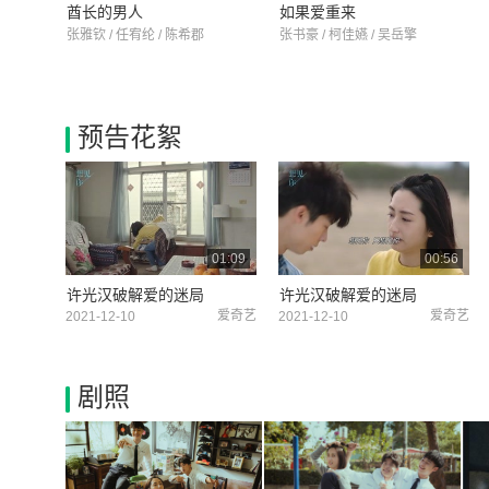
酋长的男人
如果爱重来
张雅钦 / 任宥纶 / 陈希郡
张书豪 / 柯佳嬿 / 吴岳擎
预告花絮
01:09
00:56
许光汉破解爱的迷局
许光汉破解爱的迷局
爱奇艺
爱奇艺
2021-12-10
2021-12-10
剧照