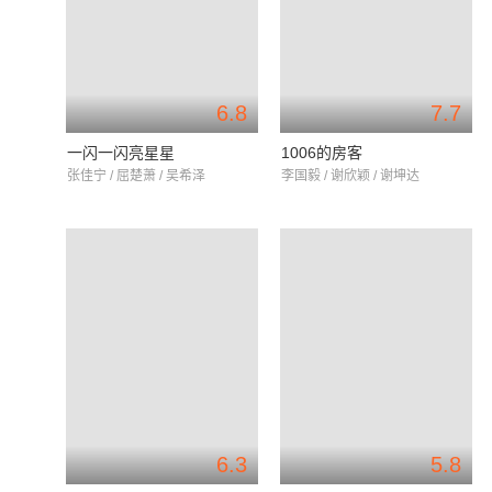
6.8
7.7
一闪一闪亮星星
1006的房客
张佳宁 / 屈楚萧 / 吴希泽
李国毅 / 谢欣颖 / 谢坤达
6.3
5.8