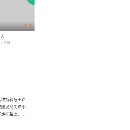
4.7
恋人
人鱼恋爱法则
稍息立正我爱你
 / 张赫
王彦鑫 / 李俊瑶 / 范晓东
曾之乔 / 邱胜翊 / 郭
活维持着与王诠
望能发现失踪小
子走在路上，长