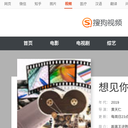
网页
微信
知乎
图片
视频
医疗
汉语
翻译
首页
电影
电视剧
综艺
想见
年 代：
2019
导 演：
黄天仁
更 新：
每周日23
简 介：
距离王诠