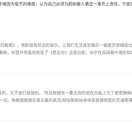
，子维因为俊杰的缘故，认为自己必须为韵如被人袭击一事负上责任，于是
维不解为何韵如老把他叫成王诠胜？
能说的秘密》，电影结局给出的留白，让我们无法肯定最后一曲是否穿越成
t的重映，却意外惊喜地发现了《想见你》这部台剧，似乎在延续着叶湘伦
全胜的，又不是打给我的。”而且根据有一集出现的他在白板上写了密密麻
一切。再根据舅舅在第五集的表现(相信陈韵如身体里是黄雨萱的灵魂等等