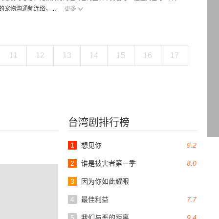
宠物沟通师连络，...
更多
11
12
13
14
15
16
17
台湾剧排行榜
1
想见你
9.2
2
谁是被害者第一季
8.0
3
因为你如此耀眼
4
最佳利益
7.7
5
我们与恶的距离
9.4