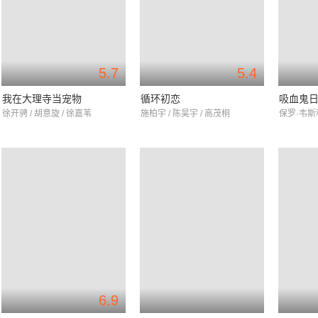
5.7
5.4
我在大理寺当宠物
循环初恋
吸血鬼日
徐开骋 / 胡意旋 / 徐嘉苇
施柏宇 / 陈昊宇 / 高茂桐
6.9