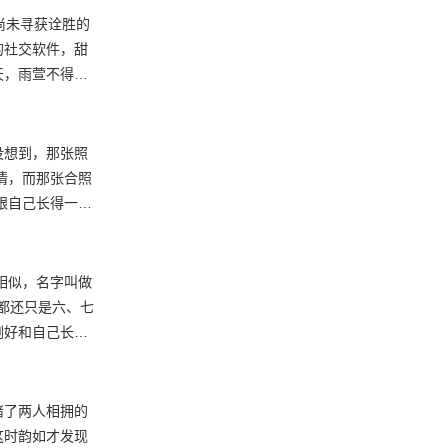
尚未寻获诠胜的
的社交软件，甜
天，雨萱不得不
没想到，那张照
情，而那张合照
跟自己长得一模
相似，名字叫做
都还只是六、七
刚好和自己长得
睡。
睹了两人相拥的
这时韵如才发现