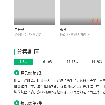
8.4
三分野
荼蘼
张彬彬 / 吴倩 / 黄子恩
杨丞琳 / 颜毓麟 / 路斯明
分集剧情
1-5集
6-10集
11-15集
16-20集
想见你 第1集
距离王诠胜离开的那一天，已经过了两年了，这段日子里，雨
胜交往时一样，没有任何改变，就像他从来没有离开过一样…
狗的蛛丝马迹，宠物沟通师提起的话，却再度勾起了雨萱对于
相竟然和诠胜一模一样，雨萱急忙下车四处寻找却一无所获。
想见你 第2集