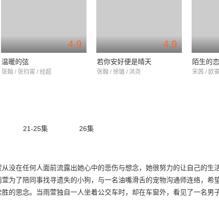
4.9
4.9
温暖的弦
若你安好便是晴天
陌生的
张翰 / 张钧甯 / 经超
张翰 / 徐璐 / 洪尧
宋茜 / 欧豪
21-25集
26集
萱从没在任何人面前流露出她心中的悲伤与想念，她很努力的让自己的生
雨萱为了陪同事找寻遗失的小狗，与一名油嘴滑舌的宠物沟通师连络，希
诠胜的思念。当雨萱独自一人坐着公交车时，却在车窗外，看见了一名男