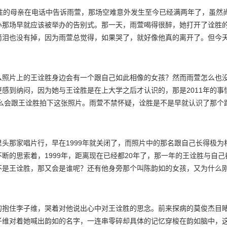
胜的母亲在电话中告诉雨萱，那场空难意外发生至今已经满两年了，虽然
办那场早就应该被举办的告别式。那一天，雨萱喝得很醉，她打开了诠胜
滴泪也没有掉，因为雨萱总觉得，如果哭了，就好像他真的离开了。但今
么照片上的王诠胜身边会有一个跟自己如此相像的女孩？然而雨萱怎么也
感到纳闷，因为她与王诠胜是在上大学之后才认识的，那是2011年的事
怎么会跟王诠胜拍下这张照片。雨萱不禁怀疑，诠胜是不是早就认识了那个
另一个女孩的情感替代者？
头那家唱片行，早在1999年就关闭了，而照片中的那名跟自己长得极为
断的思索着，1999年，距离现在已经都20年了，那一年的王诠胜与自己
不是王诠胜，那又会是谁呢？还有他身旁那个叫陈韵如的女孩，又为什么
旧的卡带随身听。雨萱听着随身听里伍佰的《Last Dance》渐渐入
的抱住李子维，哭着对他说出心中对王诠胜的思念。前来探病的莫俊杰目
子维对着她喊出韵如的名字，一连串零碎却具体的记忆穿梭在韵如脑中，