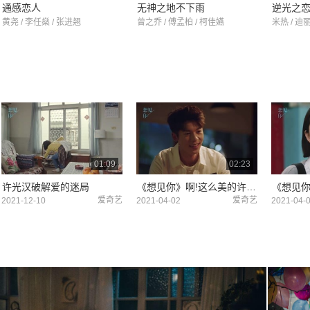
通感恋人
无神之地不下雨
逆光之
黄尧 / 李任燊 / 张进翘
曾之乔 / 傅孟柏 / 柯佳嬿
米热 / 迪
01:09
02:23
许光汉破解爱的迷局
《想见你》啊!这么美的许光汉真是便宜了柯佳嬿
爱奇艺
爱奇艺
2021-12-10
2021-04-02
2021-04-