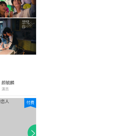
颜毓麟
演员
付费