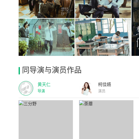
同导演与演员作品
黄天仁
柯佳嬿
导演
演员