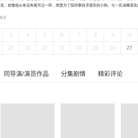
变，就像他从来没有离开过一样…雨萱为了陪同事找寻遗失的小狗，与一名油嘴滑舌的
腾讯
3
4
5
6
7
8
9
10
20
21
22
23
24
25
26
27
同导演/演员作品
分集剧情
精彩评论