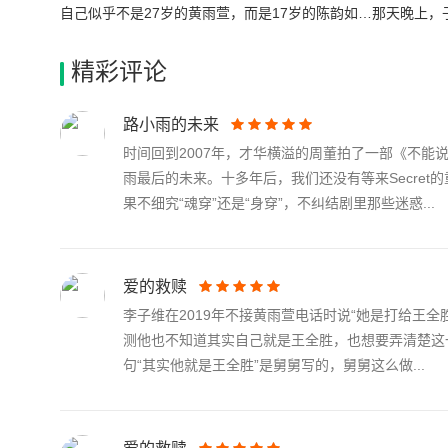
自己似乎不是27岁的黄雨萱，而是17岁的陈韵如…那天晚上
状况，谈话过程中，韵如又不经意地把李子维叫成王诠胜，子
精彩评论
路小雨的未来
时间回到2007年，才华横溢的周董拍了一部《不
雨最后的未来。十多年后，我们还没有等来Secre
果不细究“魂穿”还是“身穿”，不纠结剧里那些迷惑...
爱的救赎
李子维在2019年不接黄雨萱电话时说“她是打给王
测他也不知道其实自己就是王全胜，也想要弄清楚这
句“其实他就是王全胜”是舅舅写的，舅舅这么做...