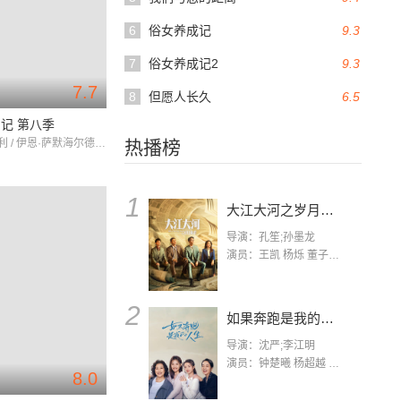
6
俗女养成记
9.3
7
俗女养成记2
9.3
7.7
8
但愿人长久
6.5
记 第八季
保罗·韦斯利 / 伊恩·萨默海尔德 / 卡特琳娜·格兰厄姆
热播榜
1
大江大河之岁月如歌
导演：孔笙;孙墨龙
演员：王凯 杨烁 董子健 杨采钰 张佳宁 练练 林栋甫 房子斌
2
如果奔跑是我的人生
导演：沈严;李江明
演员：钟楚曦 杨超越 许娣 陈小艺 侯雯元 宋洋 王宥钧 李添诺
8.0