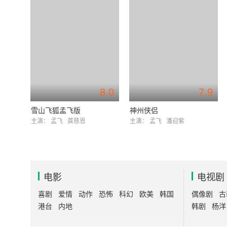
8.0
7.9
雪山飞狐孟飞版
神州侠侣
主演：
孟飞
龚慈恩
主演：
孟飞
潘迎紫
电影
电视剧
喜剧
爱情
动作
恐怖
科幻
欧美
韩国
偶像剧
古
港台
内地
韩剧
杨洋