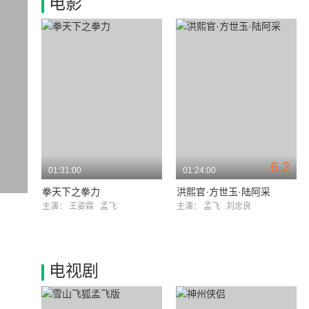
电影
6.2
01:31:00
01:24:00
拳天下之拳力
洪熙官·方世玉·陆阿采
主演：
王姿霖
孟飞
主演：
孟飞
刘忠良
电视剧