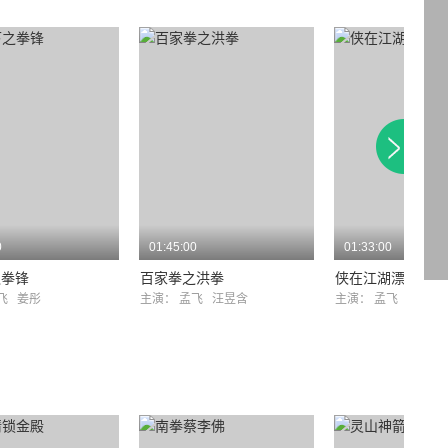
0
01:45:00
01:33:00
之拳锋
百家拳之洪拳
侠在江湖漂
孟飞
姜彤
主演：
孟飞
汪昱含
主演：
孟飞
黄一