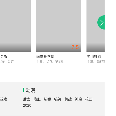
7.5
锁金殿
南拳蔡李佛
灵山神箭
兆伦
翁虹
主演：
孟飞
黎美娴
主演：
潘迎紫
孟
动漫
游戏
后宫
热血
新番
搞笑
机战
神魔
校园
2020