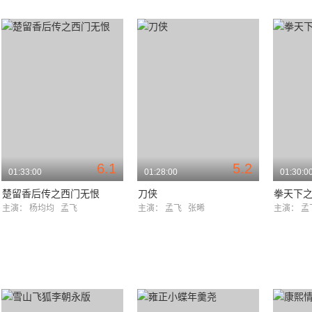
6.1
5.2
01:33:00
01:28:00
01:30:0
楚留香后传之西门无恨
刀侠
拳天下
主演：
杨均均
孟飞
主演：
孟飞
张晞
主演：