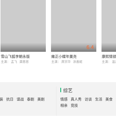
6.4
雪山飞狐李朝永版
雍正小蝶年羹尧
康熙情
主演：
孟飞
龚慈恩
主演：
庹宗华
涂善妮
主演：
温
综艺
装
抗日
谍战
泰剧
美剧
情感
真人秀
访谈
生活
美食
相亲
竞技