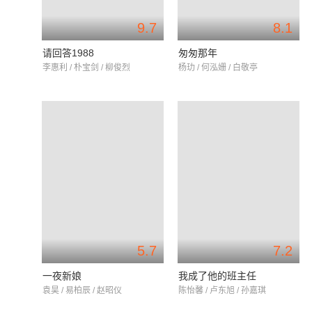
9.7
8.1
请回答1988
匆匆那年
李惠利 / 朴宝剑 / 柳俊烈
杨玏 / 何泓姗 / 白敬亭
5.7
7.2
一夜新娘
我成了他的班主任
袁昊 / 易柏辰 / 赵昭仪
陈怡馨 / 卢东旭 / 孙嘉琪