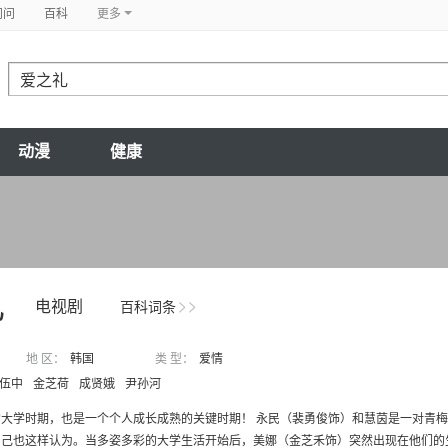
问问
百科
更多
动漫
健康
礼
电视剧
百科词条
地 区：
韩国
类 型：
爱情
伍中
金芝荷
成贤娥
尹孙河
的大学时期，也是一个个人成长成熟的关键时期！ 永民（裴勇俊饰）和慧茵是一对青
己也这样认为。当多姿多彩的大学生活开始后，美娜（金芝禾饰）突然出现在他们的生