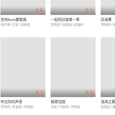
6.6
9.1
奈何boss要娶我
一起同过窗第一季
匹诺曹
徐开骋 / 王双 / 易柏辰
武雨泽 / 徐晓璐 / 庞瀚辰
李钟硕 / 
8.7
8.4
听见你的声音
秘密花园
泡沫之
李钟硕 / 李宝英 / 尹相铉
玄彬 / 河智苑 / 尹相铉
张雪迎 / 