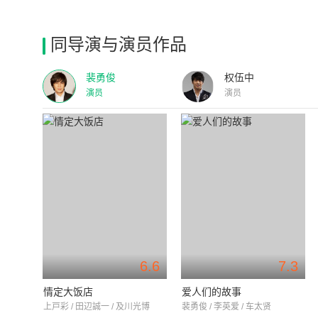
同导演与演员作品
裴勇俊
权伍中
演员
演员
6.6
7.3
情定大饭店
爱人们的故事
上戸彩 / 田辺誠一 / 及川光博
裴勇俊 / 李英爱 / 车太贤