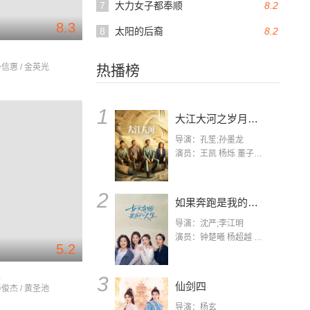
7
大力女子都奉顺
8.2
8.3
8
太阳的后裔
8.2
朴信惠 / 金英光
热播榜
1
大江大河之岁月如歌
导演：孔笙;孙墨龙
演员：王凯 杨烁 董子健 杨采钰 张佳宁 练练 林栋甫 房子斌
2
如果奔跑是我的人生
导演：沈严;李江明
演员：钟楚曦 杨超越 许娣 陈小艺 侯雯元 宋洋 王宥钧 李添诺
5.2
夏
3
仙剑四
秦俊杰 / 黄圣池
导演：杨玄