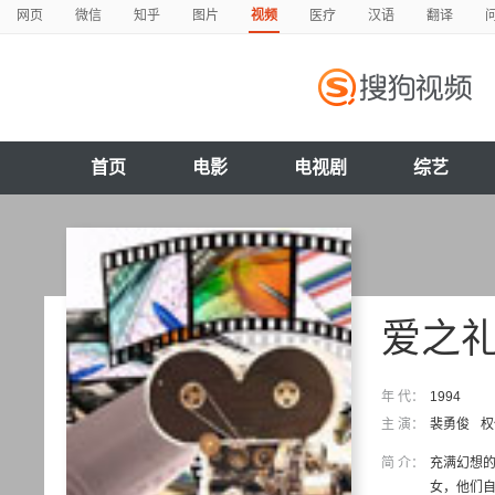
网页
微信
知乎
图片
视频
医疗
汉语
翻译
首页
电影
电视剧
综艺
爱之
年 代：
1994
主 演：
裴勇俊
权
简 介：
充满幻想
女，他们自