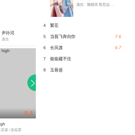
演员：鞠婧祎 陈哲远 茅子俊 毛晓慧 王媛可 张志浩 林枫松 张帆（演员）
4
繁花
尹孙河
5
当我飞奔向你
7.6
演员
6
长风渡
6.7
7
偷偷藏不住
8
玉骨遥
8.4
8.1
igh
冬季恋歌
我们真的爱过吗
玉泽演 / 张祐荣
裴勇俊 / 崔智友 / 朴龙河
裴勇俊 / 尹孙河 / 金