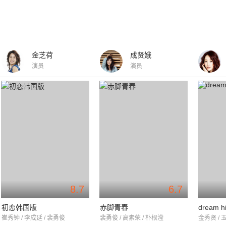
金芝荷
成贤娥
演员
演员
8.7
6.7
初恋韩国版
赤脚青春
dream h
崔秀钟 / 李成延 / 裴勇俊
裴勇俊 / 高素荣 / 朴根滢
金秀贤 / 