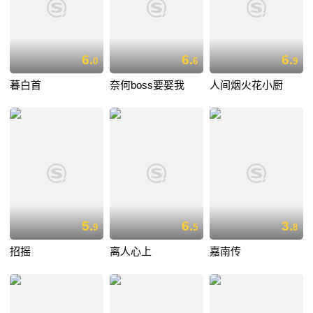
6.
6.
6.
0
6
9
暮白首
奈何boss要娶我
人间烟火花小厨
5.
6.
3.
9
5
8
招摇
离人心上
嘉南传