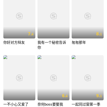
7.
8.
6
1
你好对方辩友
我有一个秘密告诉
匆匆那年
你
6.
9.
6
1
一不小心又爱了
奈何boss要娶我
一起同过窗第一季