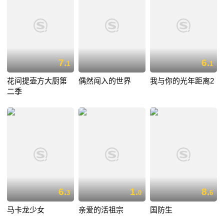
7.
6.
1
1
花间提壶方大厨第
偶然闯入的世界
我与你的光年距离2
二季
6.
1.
8.
3
0
6
马卡龙少女
亲爱的活祖宗
国防生