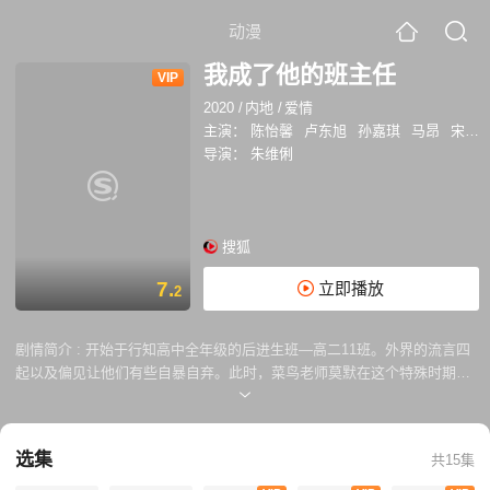
动漫
我成了他的班主任
VIP
2020
/
内地
/
爱情
主演：
陈怡馨
卢东旭
孙嘉琪
马昂
宋一雄
导演：
朱维俐
搜狐
7.
立即播放
2
剧情简介 :
开始于行知高中全年级的后进生班—高二11班。外界的流言四
起以及偏见让他们有些自暴自弃。此时，菜鸟老师莫默在这个特殊时期来
到行知高中。她以教化学生为己任，不曾想接手11班后，她的教师生涯竟
是以保住工作为首要任务，整日防着学生们惹是生非。幸好莫默曾是让老
师们愁白头的后进生，所有问题她都能迎刃而解。高二11班的问题学生们
选集
共15集
也在和班主任斗智斗勇的过程中成长与变化着，一段热血青春也正在进行
时。