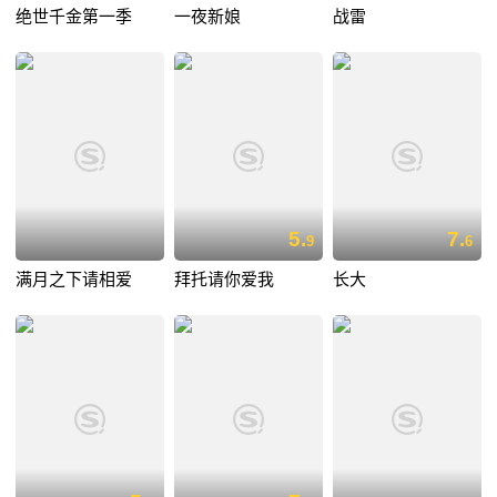
绝世千金第一季
一夜新娘
战雷
5.
7.
9
6
满月之下请相爱
拜托请你爱我
长大