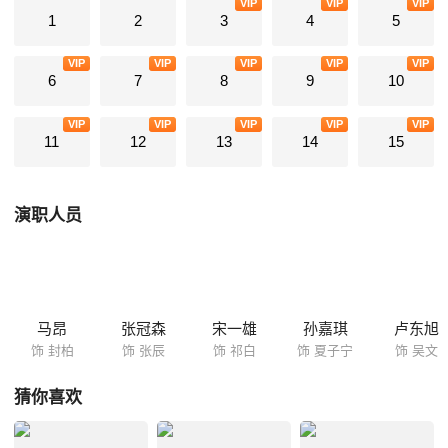
VIP
VIP
VIP
1
2
3
4
5
VIP
VIP
VIP
VIP
VIP
6
7
8
9
10
VIP
VIP
VIP
VIP
VIP
11
12
13
14
15
演职人员
马昂
张冠森
宋一雄
孙嘉琪
卢东旭
饰 封柏
饰 张辰
饰 祁白
饰 夏子宁
饰 吴文
猜你喜欢