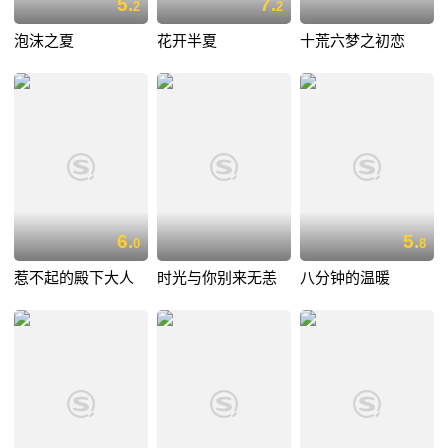
5.
7.
2
2
泡沫之夏
花开半夏
十荒六梦之初恋
6.
5.
0
8
惹不起的殿下大人
时光与你别来无恙
八分钟的温暖