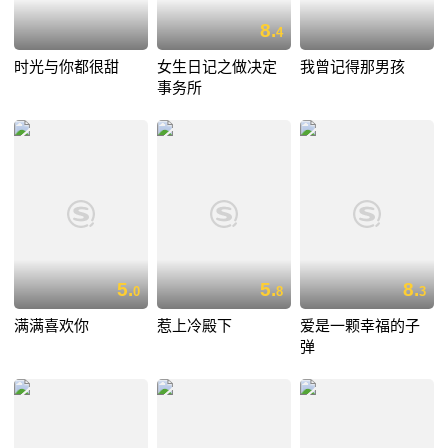
8.
4
时光与你都很甜
女生日记之做决定
我曾记得那男孩
事务所
5.
5.
8.
0
8
3
满满喜欢你
惹上冷殿下
爱是一颗幸福的子
弹