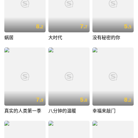
8.
7.
5.
2
7
5
蜗居
大时代
没有秘密的你
7.
5.
8.
9
8
2
真实的人类第一季
八分钟的温暖
幸福来敲门