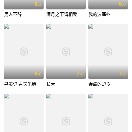
8.
5.
3
8
男人不醉
满月之下请相爱
我的波塞冬
8.
7.
7.
6
6
6
寻秦记 古天乐版
长大
会痛的17岁