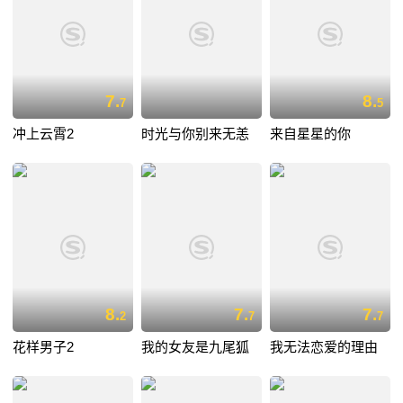
7.
8.
7
5
冲上云霄2
时光与你别来无恙
来自星星的你
8.
7.
7.
2
7
7
花样男子2
我的女友是九尾狐
我无法恋爱的理由