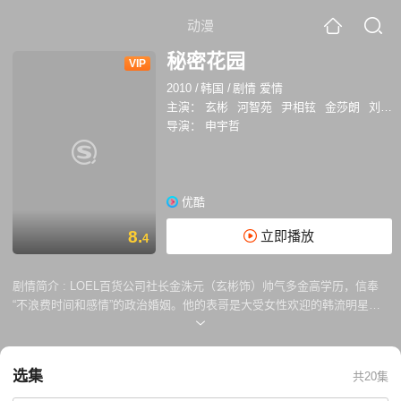
动漫
秘密花园
VIP
2010
/
韩国
/
剧情 爱情
主演：
玄彬
河智苑
尹相铉
金莎朗
刘仁娜
导演：
申宇哲
优酷
8.
立即播放
4
剧情简介 :
LOEL百货公司社长金洙元（玄彬饰）帅气多金高学历，信奉
“不浪费时间和感情”的政治婚姻。他的表哥是大受女性欢迎的韩流明星奥
斯卡（尹相铉饰），为了帮奥斯卡摆平绯闻，金洙元来到电影拍摄现场，
却误打误撞地带走了特技替身演员吉罗琳（河智苑饰）。很快，留着一头
帅气短发、行动干脆利落的吉罗琳俘虏了金洙元的心，然而二人之间经济
选集
共20集
水平以及阶级地位的巨大差异，让金社长内心十分矛盾痛苦。 随后因为各
种机缘巧合，众人齐聚济州岛。在一个电闪雷鸣的长夜里，金洙元和吉罗