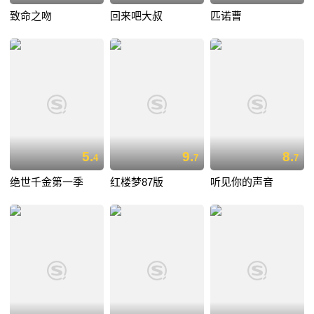
致命之吻
回来吧大叔
匹诺曹
5.
9.
8.
4
7
7
绝世千金第一季
红楼梦87版
听见你的声音