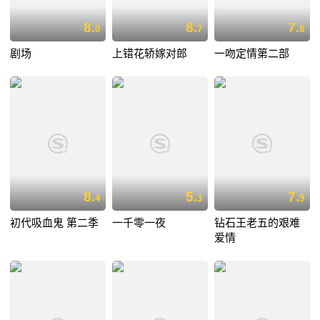
8.
8.
7.
0
7
8
剧场
上错花轿嫁对郎
一吻定情第二部
8.
5.
7.
4
3
9
初代吸血鬼 第二季
一千零一夜
钻石王老五的艰难
爱情