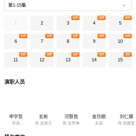
琳都喝了从奇怪地方带回的酒，奇怪的事情就此发生，他们的灵魂互换
了。贫穷的特技替身演员，以及“特长是赚钱”的社长，二人开始互相扮演
VIP
VIP
VIP
对方的角色，体会各自不同人生，慢慢靠近对方的故事。
1
2
3
4
5
VIP
VIP
VIP
VIP
VIP
6
7
8
9
10
VIP
VIP
VIP
VIP
VIP
11
12
13
14
15
演职人员
申宇哲
玄彬
河智苑
金莎朗
刘仁娜
导演
饰 金周元
饰 吉罗琳
主演
饰 闵雅莹