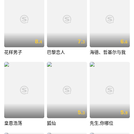
8.
7.
6.
4
3
6
花样男子
巴黎恋人
海德、哲基尔与我
5.
5.
3
9
皇恩浩荡
狐仙
先生,你哪位