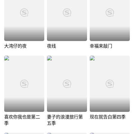
大湾仔的夜
夜线
幸福来敲门
喜欢你我也是第二
妻子的浪漫旅行第
现在就告白第四季
季
五季