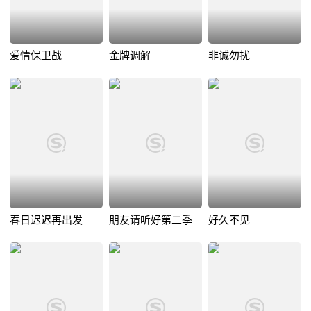
爱情保卫战
金牌调解
非诚勿扰
春日迟迟再出发
朋友请听好第二季
好久不见