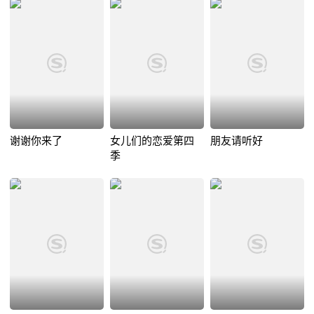
谢谢你来了
女儿们的恋爱第四
朋友请听好
季