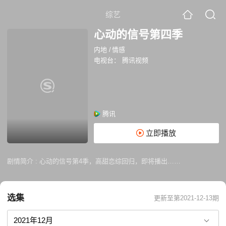
综艺
心动的信号第四季
内地
/
情感
电视台：
腾讯视频
腾讯
立即播放
剧情简介 :
心动的信号第4季，高甜恋综回归，即将播出……
选集
更新至第2021-12-13期