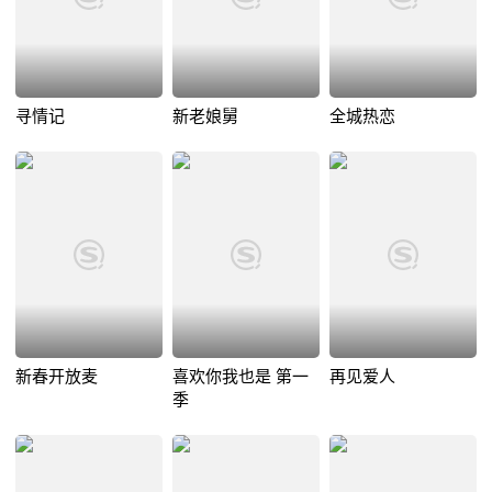
寻情记
新老娘舅
全城热恋
新春开放麦
喜欢你我也是 第一
再见爱人
季