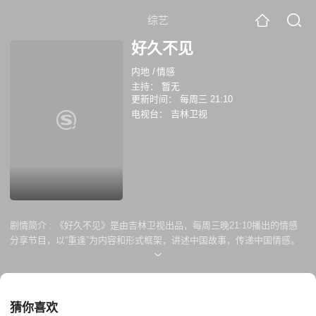
综艺
好久不见
内地
/
情感
主持：
暂无
更新时间：
每周三 21:10
电视台：
吉林卫视
剧情简介 :
《好久不见》是由吉林卫视出品，每周三晚21:10播出的情感
分享节目，以“重逢”为内容和形式框架，讲述中国故事，传递中国情感。
猜你喜欢