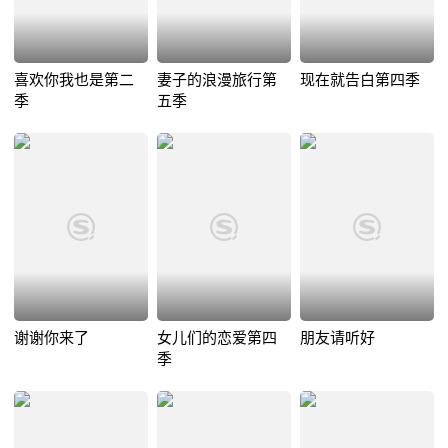
喜欢你我也是第二
妻子的浪漫旅行第
现在就告白第四季
季
五季
谢谢你来了
女儿们的恋爱第四
朋友请听好
季