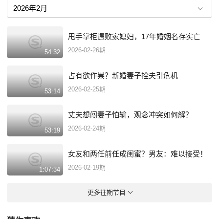
甩手掌柜遇败家媳妇，17年婚姻名存实亡
2026-02-26期
54:32
占有欲作祟？新婚妻子拴夫引危机
2026-02-25期
53:14
丈夫想闯妻子怕输，观念冲突如何解？
2026-02-24期
53:19
女友和两任前任成闺蜜？男友：难以接受！
2026-02-19期
1:07:34
更多往期节目