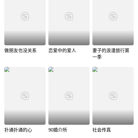
做朋友也没关系
恋爱中的爱人
妻子的浪漫旅行第
一季
扑通扑通的心
90婚介所
社会传真