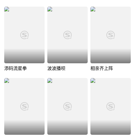
添码流星拳
波波播呗
相亲齐上阵