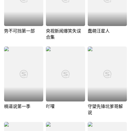
势不可挡第一部
央视新闻爆笑失误
蠢萌汪星人
合集
楠道说第一季
吖嚾
守望先锋坑爹哥解
说