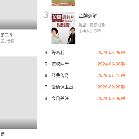
3
金牌调解
类型：情感 访谈
主持人：章亭
战第三季
雷 / 黄磊
4
等着我
2024-05-05期
5
海峡两岸
2024-06-06期
6
经典传奇
2025-01-27期
7
爱情保卫战
2026-02-26期
8
今日关注
2024-06-06期
术师