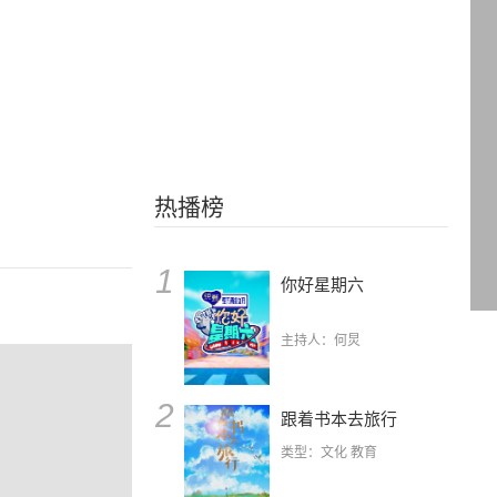
热播榜
1
你好星期六
主持人：何炅
2
跟着书本去旅行
类型：文化 教育