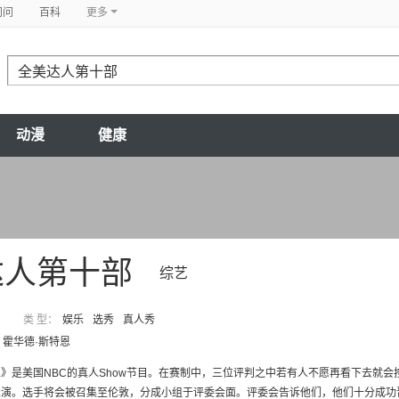
问问
百科
更多
动漫
健康
达人第十部
综艺
类 型：
娱乐
选秀
真人秀
霍华德·斯特恩
》是美国NBC的真人Show节目。在赛制中，三位评判之中若有人不愿再看下去就
演。选手将会被召集至伦敦，分成小组于评委会面。评委会告诉他们，他们十分成功晋