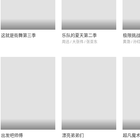
这就是街舞第三季
乐队的夏天第二季
极限挑
周迅 / 大张伟 / 张亚东
黄渤 / 孙红
出发吧师傅
漂亮弟弟们
超凡魔