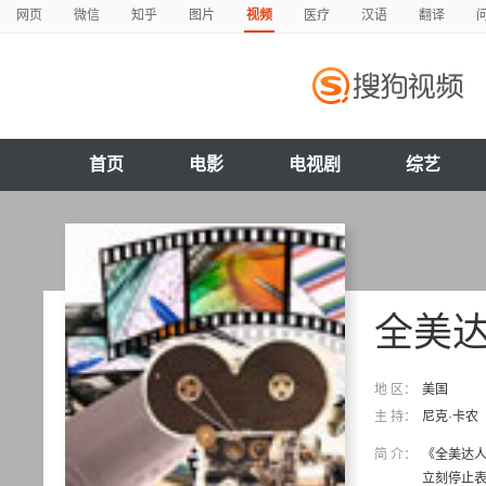
网页
微信
知乎
图片
视频
医疗
汉语
翻译
首页
电影
电视剧
综艺
全美
地 区：
美国
主 持：
尼克·卡农
简 介：
《全美达人
立刻停止表