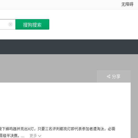
无障碍
分享
会按下蜂鸣器并亮出X灯，只要三名评判都亮灯即代表参加者遭淘汰，必需
级半决赛。...
更多