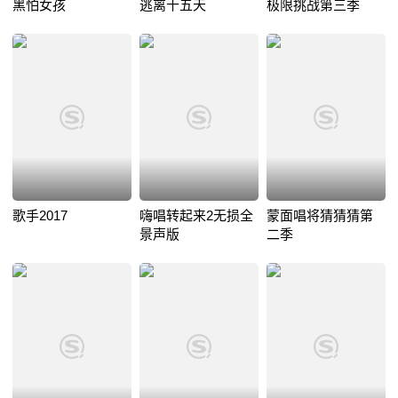
黑怕女孩
逃离十五天
极限挑战第三季
歌手2017
嗨唱转起来2无损全
蒙面唱将猜猜猜第
景声版
二季