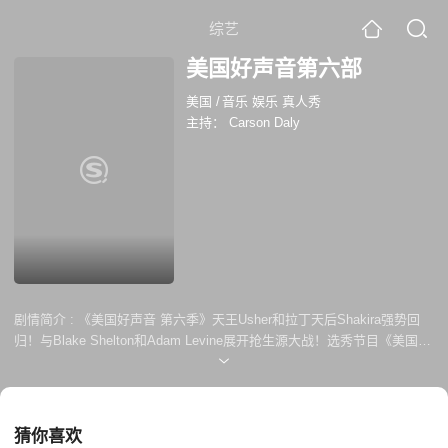
综艺
美国好声音第六部
美国
/
音乐 娱乐 真人秀
主持：
Carson Daly
剧情简介 :
《美国好声音 第六季》天王Usher和拉丁天后Shakira强势回
归！与Blake Shelton和Adam Levine展开抢生源大战！选秀节目《美国好
声音》(The Voice)移植自欧洲的Voice of Holland（荷兰之声），荷兰之声
一经播出便稳稳吸纳3百万电视观众。
猜你喜欢