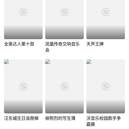
全美达人第十部
凤凰传奇交响音乐
天声王牌
会
汪东城生日浪爬梯
柳熙烈的写生簿
沃音乐校园歌手争
霸赛