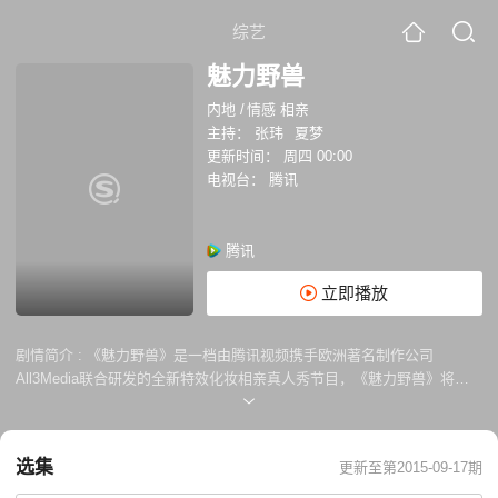
综艺
魅力野兽
内地
/
情感 相亲
主持：
张玮
夏梦
更新时间：
周四 00:00
电视台：
腾讯
腾讯
立即播放
剧情简介 :
《魅力野兽》是一档由腾讯视频携手欧洲著名制作公司
All3Media联合研发的全新特效化妆相亲真人秀节目，《魅力野兽》将通
过好莱坞特效化妆术将约会男女变成长相夸张的“野兽”，他们将在无法看
到对方真实相貌的情况下，仅凭交流中的感知做出心动抉择，节目将一改
时下相亲节目的快餐模式，并抛弃人海战术，四位嘉宾将采用1对3的形
选集
更新至第2015-09-17期
式，抛弃这个时代相亲的“看脸”话题，而是走心的用真听、真感觉来打造
一档颠覆现有模式的相亲节目。