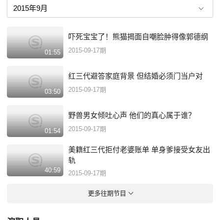
吓死宝宝了！熊猫揭面自嘲脸肿得像郭德纲
2015-09-17期
01:55
红三代避答家庭背景 但结婚必须门当户对
2015-09-17期
03:50
野兽男女倾吐心声 他们的真心属于谁？
2015-09-17期
01:54
美籍红三代拒付老婆账单 单身爹接受女友出
轨
40:59
2015-09-17期
更多往期节目