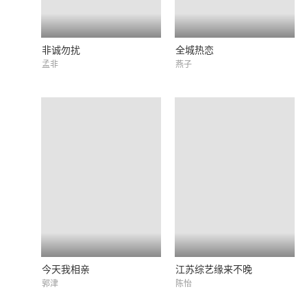
非诚勿扰
全城热恋
孟非
燕子
今天我相亲
江苏综艺缘来不晚
郭津
陈怡