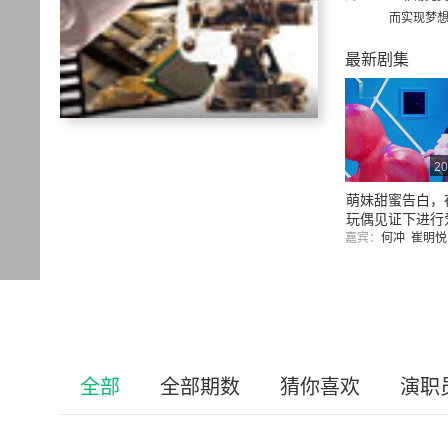
而实现梦
最新剧集
20
萌妹甜蜜告白，
玩偶见证下进行
画面好美~
嘉宾：
何冲
崔明
全部
全部期数
猜你喜欢
演职