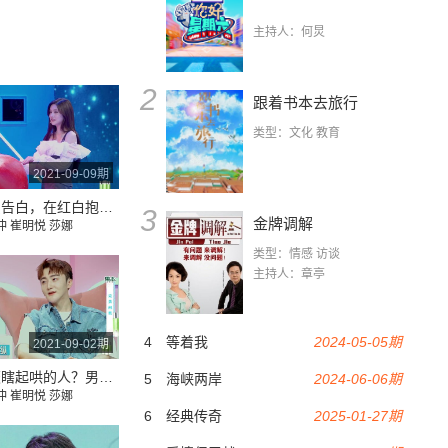
主持人：何炅
2
跟着书本去旅行
类型：文化 教育
2021-09-09期
萌妹甜蜜告白，在红白抱抱玩偶见证下进行爱的抱抱，画面好美~
3
金牌调解
冲
崔明悦
莎娜
类型：情感 访谈
主持人：章亭
4
等着我
2024-05-05期
2021-09-02期
甜妹讨厌瞎起哄的人？男嘉宾自信表示：如果长得够帅呢？
5
海峡两岸
2024-06-06期
冲
崔明悦
莎娜
6
经典传奇
2025-01-27期