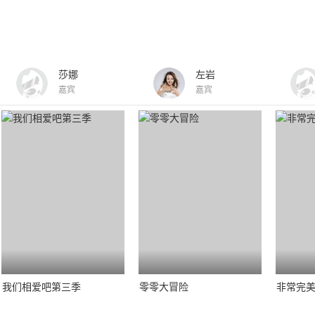
莎娜
左岩
嘉宾
嘉宾
我们相爱吧第三季
零零大冒险
非常完