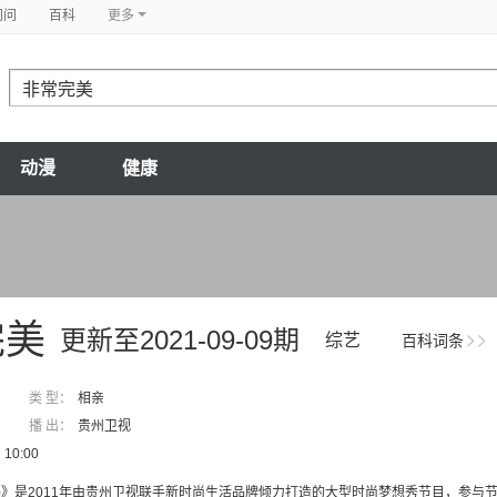
问问
百科
更多
动漫
健康
完美
更新至2021-09-09期
综艺
百科词条
类 型：
相亲
播 出：
贵州卫视
10:00
》是2011年由贵州卫视联手新时尚生活品牌倾力打造的大型时尚梦想秀节目，参与