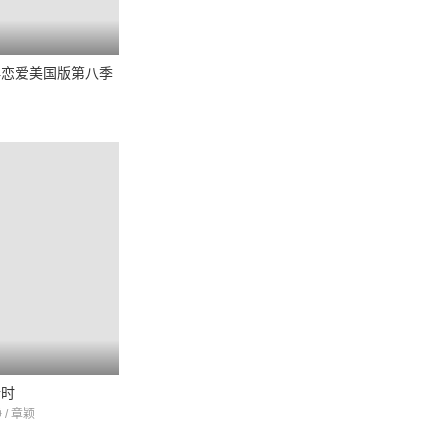
再恋爱美国版第八季
行时
 / 章颖