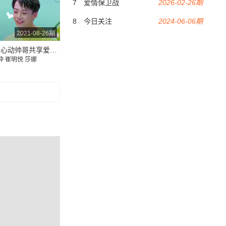
7
爱情保卫战
2026-02-26期
8
今日关注
2024-06-06期
2021-08-26期
甜妹邀请心动帅哥共享爱情的苦，直球告白抢男票，太会撩了~
冲
崔明悦
莎娜