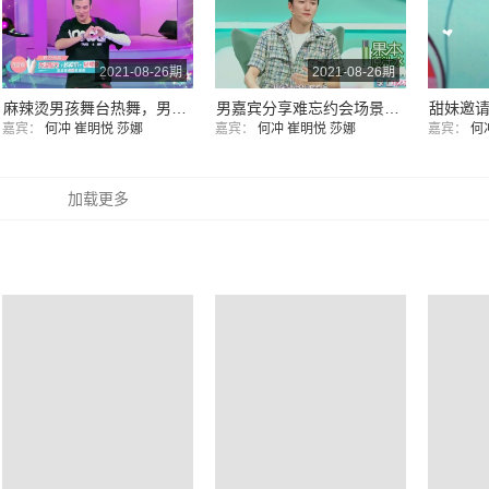
2021-08-26期
2021-08-26期
麻辣烫男孩舞台热舞，男女嘉宾歌舞互通心意，是心动的感觉！
男嘉宾分享难忘约会场景，雨中漫步拥吻，海边共看烟花，是偶像剧情节了
嘉宾：
何冲
崔明悦
莎娜
嘉宾：
何冲
崔明悦
莎娜
嘉宾：
何
加载更多