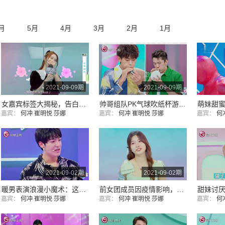
月
5月
4月
3月
2月
1月
2021-09-09期
2021-09-09期
女嘉宾标签大揭秘，告白杯里初露背影，帅哥：看见背影就心动了
帅哥组队PK气球吹纸杯游戏，最后竟然是赢了的惩罚，真不按套路出牌
嘉宾：
何冲
崔明悦
莎娜
嘉宾：
何冲
崔明悦
莎娜
嘉宾：
何
2021-09-02期
2021-09-02期
暖男表演浪漫小魔术：这就是我心里的答案，众人直呼好撩
前女团成员因疫情影响，团队解散
嘉宾：
何冲
崔明悦
莎娜
嘉宾：
何冲
崔明悦
莎娜
嘉宾：
何