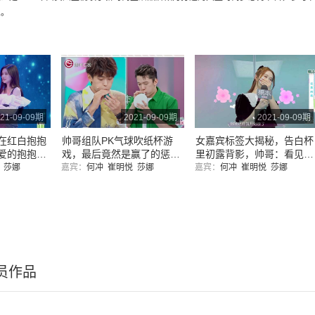
想。
21-09-09期
2021-09-09期
2021-09-09期
在红白抱抱
帅哥组队PK气球吹纸杯游
女嘉宾标签大揭秘，告白杯
爱的抱抱，
戏，最后竟然是赢了的惩
里初露背影，帅哥：看见背
罚，真不按套路出牌
影就心动了
悦
莎娜
嘉宾：
何冲
崔明悦
莎娜
嘉宾：
何冲
崔明悦
莎娜
员作品