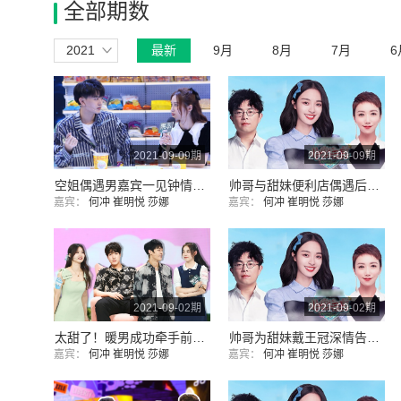
全部期数
2021
最新
9月
8月
7月
6
2021-09-09期
2021-09-09期
空姐偶遇男嘉宾一见钟情，重逢后牵手成功
帅哥与甜妹便利店偶遇后牵手成功，这就是缘分啊，太让人羡慕了
嘉宾：
何冲
崔明悦
莎娜
嘉宾：
何冲
崔明悦
莎娜
2021-09-02期
2021-09-02期
太甜了！暖男成功牵手前女团成员
帅哥为甜妹戴王冠深情告白；女团成员也收获了甜甜爱情
嘉宾：
何冲
崔明悦
莎娜
嘉宾：
何冲
崔明悦
莎娜