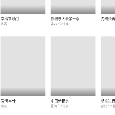
幸福来敲门
新相亲大会第一季
先结婚
涂磊
孟非 / 张纯烨
爱情36计
中国新相亲
相亲进
龙凯
张国立 / 陈辰
曹懿 / 文静