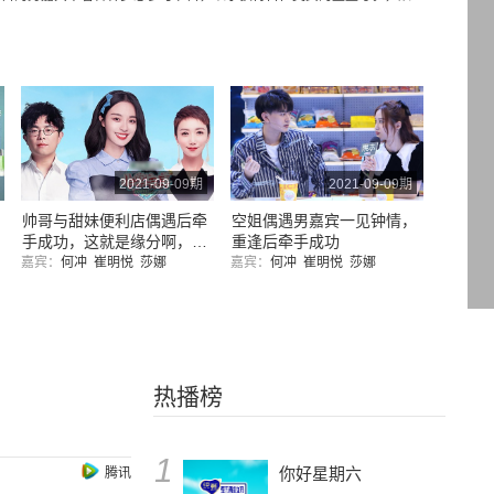
2021-09-09期
2021-09-09期
帅哥与甜妹便利店偶遇后牵
空姐偶遇男嘉宾一见钟情，
手成功，这就是缘分啊，太
重逢后牵手成功
让人羡慕了
嘉宾：
何冲
崔明悦
莎娜
嘉宾：
何冲
崔明悦
莎娜
热播榜
1
你好星期六
腾讯