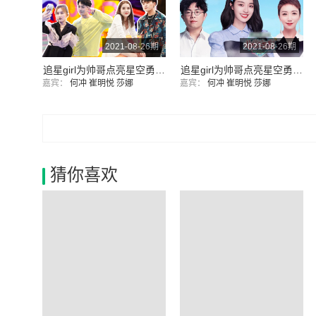
2021-08-26期
2021-08-26期
追星girl为帅哥点亮星空勇敢告白
追星girl为帅哥点亮星空勇敢告白；情侣吵架朋友该不该插手？
嘉宾：
何冲
崔明悦
莎娜
嘉宾：
何冲
崔明悦
莎娜
猜你喜欢