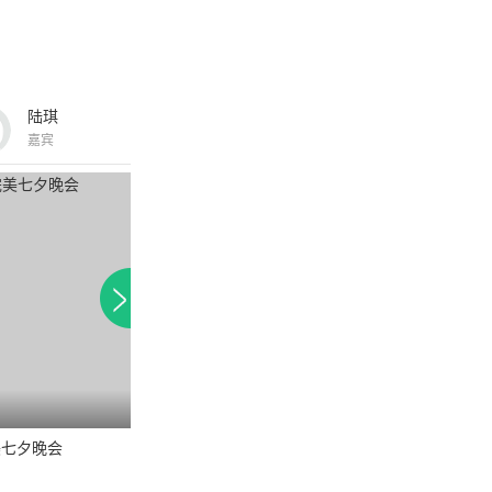
陆琪
嘉宾
美七夕晚会
完美星尚
都来爱梦