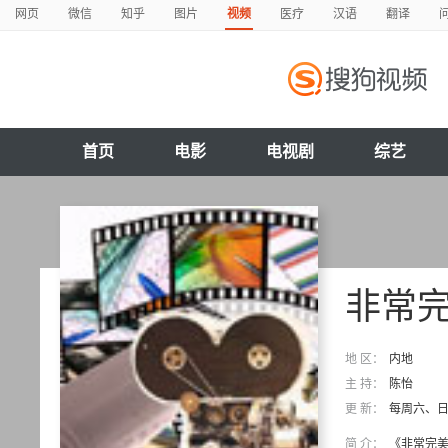
网页
微信
知乎
图片
视频
医疗
汉语
翻译
首页
电影
电视剧
综艺
非常
地 区：
内地
主 持：
陈怡
更 新：
每周六、日 
简 介：
《非常完美