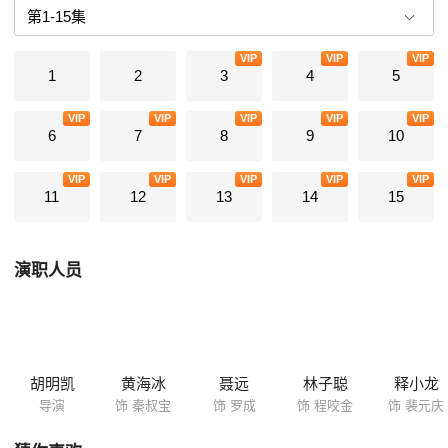
民为秦琼立庙以示纪念。(数年后，秦琼正是知道了李世民是这样知恩图
报，才毅然追随。 秦琼把犯人送到潞州后，因路费被窃，又患重病，
VIP
VIP
VIP
被迫卖出自己的黄骠马时，遇到了绿林好汉单信雄。他一直敬重秦琼的为
1
2
3
4
5
人和武艺，便厚赠银两。秦琼在回家的途中因错认为一店主是响马，失手
打死店主获罪，被当地官府发配燕山，之后他又因为罗成父亲的关系，去
VIP
VIP
VIP
VIP
VIP
山东节度使唐璧处当旗牌官。 秦琼到达山东不久，杨厂谋害了隋文帝
6
7
8
9
10
篡位，当他强迫大臣伍建章伪造遗诏布告天下大时，建章不从被杀，引起
建章的儿子南阳太守伍之召起兵反隋。杨广命韩德虎攻破南阳后大赦大下
VIP
VIP
VIP
VIP
VIP
登基。被判重刑的程咬金遇救出狱后，单雄信见他是位英雄，便拉他一起
11
12
13
14
15
做打劫的无本生意，却得靠山王杨林的几十万两饷银，便当众烧毁捕批牌
票。不料单雄信和程咬金又在黄土岗被捕，于是徐茂公等好汉便人返山
东，救出二人，聚义瓦岗寨，拥戴程咬金为混世魔王，粉碎了隋军的多次
演职人员
征讨。 当了皇帝的杨广要去扬州巡游，下令开凿运河。贪官污吏们趁
机搜刮民脂，残害百姓，弄得民不聊生，天下大乱，群雄四起。此时，一
直犹豫不决的李渊在李世民的劝说下，也起兵太原，攻取长安，自立为唐
王。 瓦岗军的程咬金觉得当皇帝没趣，把王位给了谋士李密。李密便
自立为西魏王，统兵扫隋，得到天下响应。游幸到扬州的隋炀帝终于被自
己最信任的宇文化及杀死。李密趁机拿下扬州。但他不思进取，开始腐化
胡明凯
黄海冰
聂远
林子聪
释小龙
堕落不说，还猜忌部下，残忍的杀害了自己的亲密战友。而胸怀大志、深
导演
饰 秦叔宝
饰 罗成
饰 程咬金
饰 裴元庆
谋远虑的李世民却思贤如渴，广纳人才。他十分赞赏已成为他妻子的长孙
姑娘的观点：统一天下的大战，也是争夺人才的大战，谁能拥有一批杰出