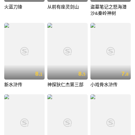
火蓝刀锋
从前有座灵剑山
盗墓笔记之怒海潜
沙&秦岭神树
8.
8.
7.
1
5
8
新水浒传
神探狄仁杰第三部
小戏骨水浒传