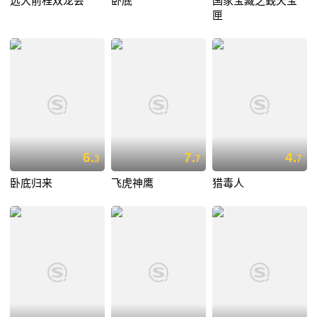
远大前程双龙会
卧底
国家宝藏之觐天宝
匣
6.
7.
4.
3
7
7
卧底归来
飞虎神鹰
猎毒人