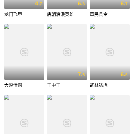
4.
6.
6.
7
8
7
龙门飞甲
唐朝浪漫英雄
草民县令
7.
6.
5
6
大漠情怨
王中王
武林猛虎