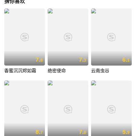
猜你喜欢
的人才，信任和依靠这批人才，就能得到天下。于是那些叛离李密的谋士
大将们纷纷投到李世民的门下，众叛亲离的李密终于被中国籍的伊朗人王
世充击败。 在李世民的统帅下，徐茂公、秦琼、尉迟恭、程咬金、罗
成等率兵扫平了十八路反王。在这场统一战争中李世民还得到少林寺的十
八棍僧的相助，击毙了王世充，演绎了场颇为神奇的故事。 然而才高
功大的李世民一直被太子李建成和齐王李元吉所嫉恨，他们谋害李世民的
阴谋暴露后，忍无可忍的李世民终于发动了玄武门之变，翦除了李建成和
李元吉。事后，李世民也被群臣拥戴登上帝位，是为唐太宗。
7.
7.
6.
8
3
1
香蜜沉沉烬如霜
绝密使命
云南虫谷
8.
7.
5.
7
0
9