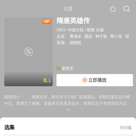
动漫
隋唐英雄传
VIP
2003
/
中国大陆
/
剧情 古装
主演：
黄海冰
聂远
林子聪
释小龙
郑国霖
导演：
胡明凯
爱奇艺
8.
立即播放
1
剧情简介 :
隋唐末年，隋文帝次子杨广欲谋篡位，把朝内重臣视为眼
中钉。李渊为了避难，准备携全家离京返乡。李渊的次子李世民因为正在
和长孙姑娘热恋，不想离开京城，而长孙姑娘是位极有远见的姑娘，她劝
李世民暂回家乡，用功读书，静观世变，李世民听从了她的劝告，离京返
乡。途中，李世民遭到杨广收买的，号称洛阳第一杀手廖无极的袭击，危
选集
共40集
难中正巧碰到押送囚徒的秦琼。秦琼击退廖无极，救出李世民后，得知杀
手是杨广派出的，又怕多事，不辞而别。为了报答秦琼的救命之恩，李世