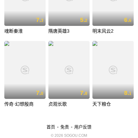
7.
5.
6.
3
2
6
魂断秦淮
隋唐英雄3
明末风云2
7.
7.
8.
0
8
1
传奇·幻想殷商
贞观长歌
天下粮仓
-
-
首页
免责
用户反馈
© 2026 SOGOU.COM