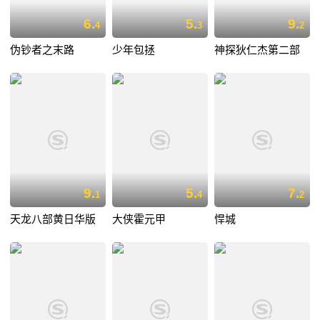
6.
5.
9.
4
3
2
伪钞者之末路
少年包拯
神探狄仁杰第二部
9.
5.
7.
1
4
2
天龙八部黄日华版
大侠霍元甲
悍城