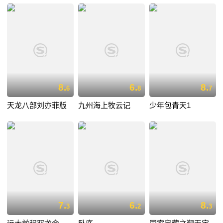
8.
6.
8.
6
8
7
天龙八部刘亦菲版
九州海上牧云记
少年包青天1
7.
6.
8.
3
2
3