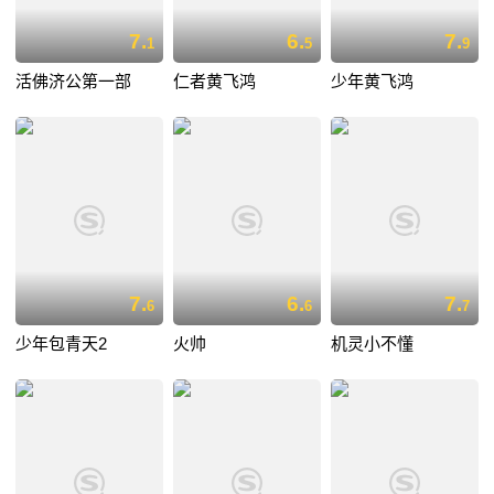
7.
6.
7.
1
5
9
活佛济公第一部
仁者黄飞鸿
少年黄飞鸿
7.
6.
7.
6
6
7
少年包青天2
火帅
机灵小不懂