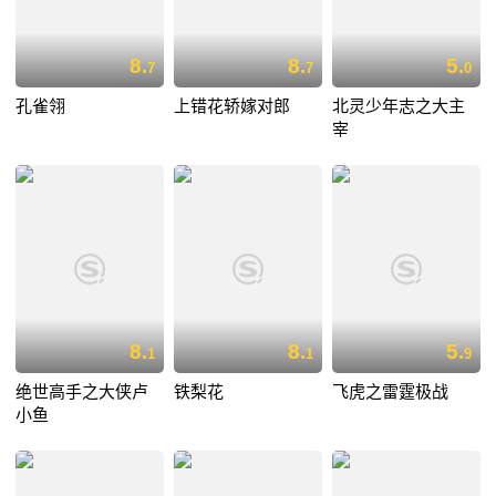
8.
8.
5.
7
7
0
孔雀翎
上错花轿嫁对郎
北灵少年志之大主
宰
8.
8.
5.
1
1
9
绝世高手之大侠卢
铁梨花
飞虎之雷霆极战
小鱼