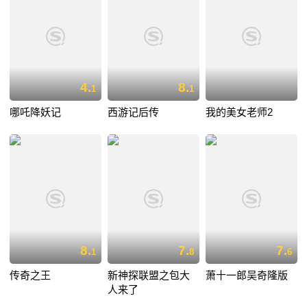
4.
8.
1
1
哪吒降妖记
西游记后传
我的美女老师2
8.
7.
7.
1
8
6
传奇之王
新神探联盟之包大
萧十一郎吴奇隆版
人来了