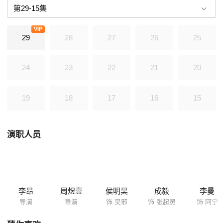
的层层机关返回陆地。然而蛇眉铜鱼、六角铜铃的线索又将他们指引到秦
岭，去探寻巨大青铜树的秘密。
VIP
29
28
27
26
25
24
23
22
21
20
19
18
17
16
15
演职人员
李昂
周煜壹
侯明昊
成毅
李曼
导演
导演
饰 吴邪
饰 张起灵
饰 阿宁