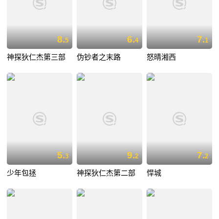
8.
6.
7.
5
4
1
神探狄仁杰第三部
伪钞者之末路
怒晴湘西
5.
9.
7.
3
2
2
少年包拯
神探狄仁杰第二部
悍城