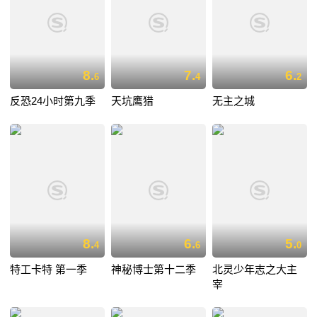
8.
7.
6.
6
4
2
反恐24小时第九季
天坑鹰猎
无主之城
8.
6.
5.
4
6
0
特工卡特 第一季
神秘博士第十二季
北灵少年志之大主
宰