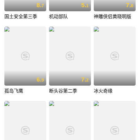
8.
5.
7.
7
1
8
国土安全第三季
机动部队
神雕侠侣黄晓明版
6.
7.
9
2
孤岛飞鹰
断头谷第二季
冰火奇缘