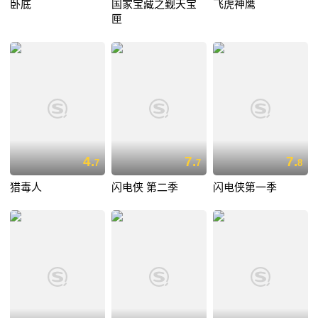
卧底
国家宝藏之觐天宝
飞虎神鹰
匣
4.
7.
7.
7
7
8
猎毒人
闪电侠 第二季
闪电侠第一季