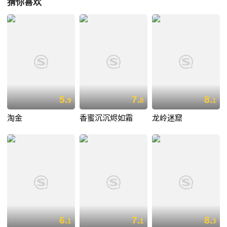
猜你喜欢
5.
7.
8.
9
8
1
淘金
香蜜沉沉烬如霜
龙岭迷窟
6.
7.
8.
1
1
3