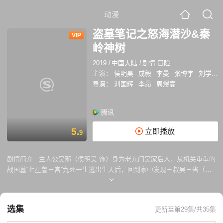
动漫
盗墓笔记之怒海潜沙&秦
VIP
岭神树
2019
/
中国大陆
/
剧情 冒险
主演：
侯明昊
成毅
李曼
张博宇
刘学义
导演：
刘国辉
李昂
周煜壹
腾讯
5.
立即播放
9
剧情简介 :
主人公吴邪（侯明昊 饰）身为老九门吴家后人，从机关重重的
战国墓“七星鲁王宫”九死一生逃出生天后，回到家中发现三叔吴三省（姚
橹 饰）失踪，还牵扯出十几年前的一桩考古队谜案。吴邪接到神秘的阿宁
来信，为找到三叔，他前去西沙明代沉船葬海底墓寻找线索，遇到自七星
鲁王宫分别的王胖子（张博宇 饰），还发现神秘古物蛇眉铜鱼，以及失忆
选集
更新至第29集/共35集
的张起灵（成毅 饰），而小哥来到西沙海底墓似乎还另有原因。在潜入神
秘的明代船墓过程，遭遇海猴子、禁婆等怪物的攻击，最终突破奇门遁甲