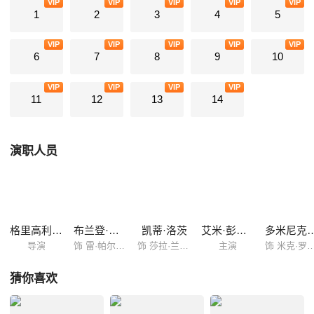
VIP
VIP
VIP
VIP
VIP
1
2
3
4
5
VIP
VIP
VIP
VIP
VIP
6
7
8
9
10
VIP
VIP
VIP
VIP
11
12
13
14
演职人员
格里高利·史密斯
布兰登·罗斯
凯蒂·洛茨
艾米·彭伯顿
多米尼克·
导演
饰 雷·帕尔默/原子侠
饰 莎拉·兰斯/白金丝雀
主演
饰 米克·罗里
猜你喜欢