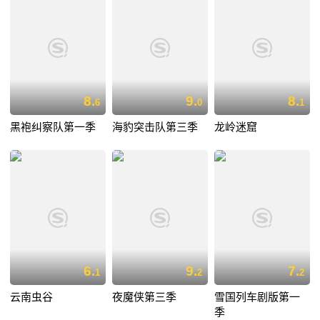
8.
9.
8.
6
0
1
黑袍纠察队第一季
海豹突击队第三季
龙岭迷窟
6.
9.
7.
1
2
2
云南虫谷
夜魔侠第三季
雪国列车剧版第一
季