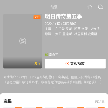
动漫
明日传奇第五季
VIP
2020
/
美国
/
剧情 科幻
主演：
布兰登·罗斯
凯蒂·洛茨
艾米·彭伯顿
导演：
大卫·盖迪斯
格里高利·史密斯
凯文·
爱奇艺
8.
立即播放
3
剧情简介 :
CW台一口气宣布续订旗下10部美剧，刚刚庆祝播出300集的
《邪恶力量》续订第15季，收视稳定的超级英雄系列剧集《绿箭侠》（第
八季）、《黑霹雳》（第三季）、《明日传奇》（第五季）、《闪电侠》
（第六季）、《女超人》（第五季）毫无悬念获得了新一季的续订。
选集
共14集