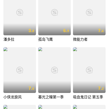
3.
6.
7.
8
9
6
潘多拉
孤岛飞鹰
微能力者
7.
7.
6
2
小侠龙旋风
暮光之瞳第一季
吸血鬼日记 第五季