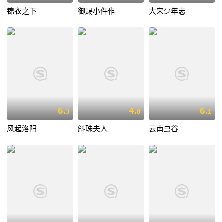
锦衣之下
御赐小仵作
大宋少年志
6.
4.
6.
3
8
1
风起洛阳
斛珠夫人
云南虫谷