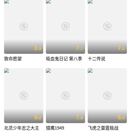
3.
7.
7.
9
7
0
致命愿望
吸血鬼日记 第八季
十二传说
5.
7.
5.
0
9
9
北灵少年志之大主
猎鹰1949
飞虎之雷霆极战