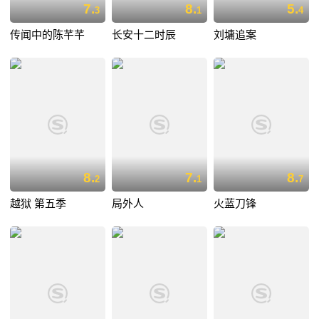
7.
8.
5.
3
1
4
传闻中的陈芊芊
长安十二时辰
刘墉追案
8.
7.
8.
2
1
7
越狱 第五季
局外人
火蓝刀锋