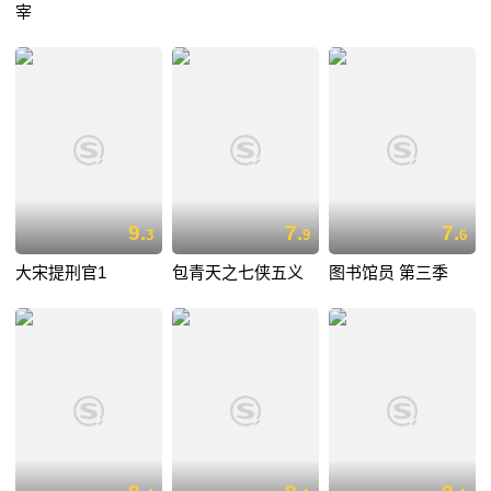
宰
9.
7.
7.
3
9
6
大宋提刑官1
包青天之七侠五义
图书馆员 第三季