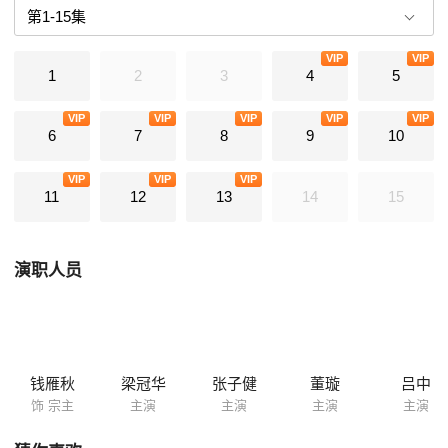
VIP
VIP
1
2
3
4
5
VIP
VIP
VIP
VIP
VIP
6
7
8
9
10
VIP
VIP
VIP
11
12
13
14
15
演职人员
钱雁秋
梁冠华
张子健
董璇
吕中
饰 宗主
主演
主演
主演
主演