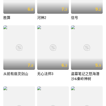
6.
7.
9.
8
3
2
胜算
河神2
信号
7.
6.
5.
0
3
9
从前有座灵剑山
无心法师3
盗墓笔记之怒海潜
沙&秦岭神树