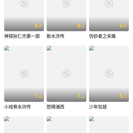
8.
8.
6.
8
1
4
神探狄仁杰第一部
新水浒传
伪钞者之末路
7.
7.
5.
8
1
3
小戏骨水浒传
怒晴湘西
少年包拯