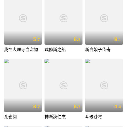
5.
6.
9.
7
3
1
我在大理寺当宠物
忒修斯之船
新白娘子传奇
8.
8.
4.
7
3
4
孔雀翎
神断狄仁杰
斗破苍穹