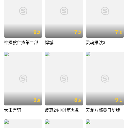
9.
7.
7.
2
2
6
神探狄仁杰第二部
悍城
灵魂摆渡3
3.
8.
9.
8
6
1
大宋宫词
反恐24小时第九季
天龙八部黄日华版