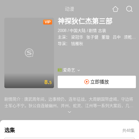
动漫
神探狄仁杰第三部
VIP
2008
/
中国大陆
/
剧情 古装
主演：
梁冠华
张子健
董璇
吕中
须乾
苑
导演：
钱雁秋
爱奇艺
8.
立即播放
5
剧情简介 :
唐武周年间，边事频仍，连年征战，大周朝国帑虚竭，守边将
士军心不宁。狄公自连破幽州、并州、蛇灵、江州等一系列大案后，几经
恳请，终于得武皇允准回老家并州修养。但李元芳耿直地向他指出，他没
有这等享清福的命。狄仁杰在本次的故事中解决了凉州黑衣社劫军饷案和
邗沟大运河官船沉没案。
选集
共48集