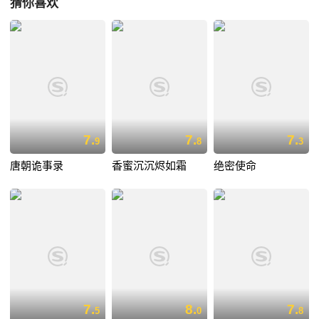
猜你喜欢
7.
7.
7.
9
8
3
唐朝诡事录
香蜜沉沉烬如霜
绝密使命
7.
8.
7.
5
0
8