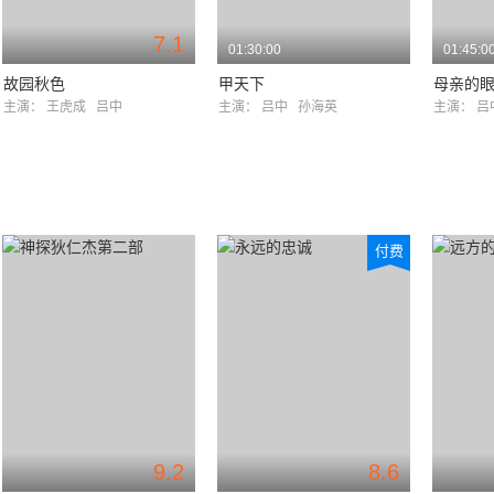
7.1
01:30:00
01:45:0
故园秋色
甲天下
母亲的
主演：
王虎成
吕中
主演：
吕中
孙海英
主演：
付费
9.2
8.6