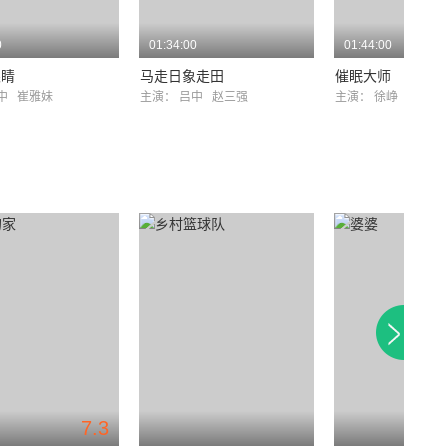
0
01:34:00
01:44:00
眼睛
马走日象走田
催眠大师
吕中
崔雅妹
主演：
吕中
赵三强
主演：
徐峥
莫文
7.3