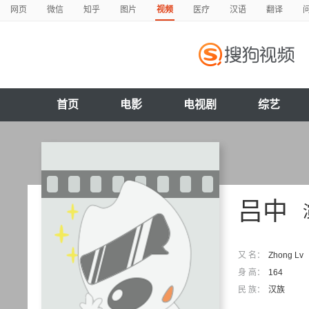
网页
微信
知乎
图片
视频
医疗
汉语
翻译
首页
电影
电视剧
综艺
吕中
又 名：
Zhong Lv
身 高：
164
民 族：
汉族