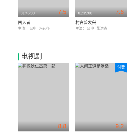
7.5
7.6
01:46:00
01:35:00
闯入者
村官普发兴
主演：
吕中
冯远征
主演：
吕中
张洪杰
电视剧
付费
8.8
9.2