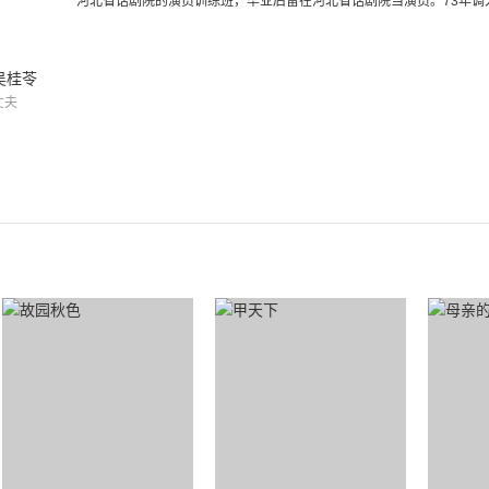
河北省话剧院的演员训练班，毕业后留在河北省话剧院当演员。73年调入
吴桂苓
丈夫