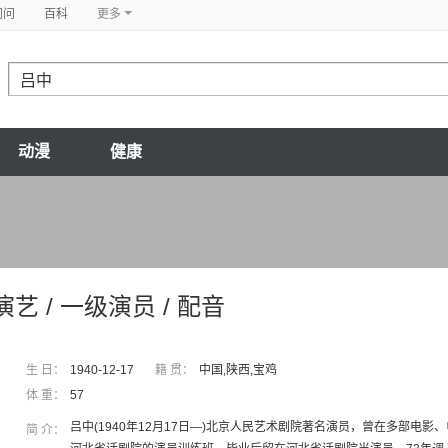
问问
百科
更多
动漫
健康
演艺 / 一级演员 / 配音
生 日：
1940-12-17
籍 贯：
中国,陕西,宝鸡
体 重：
57
吕中(1940年12月17日—)北京人民艺术剧院著名演员，曾在多部电影
简 介：