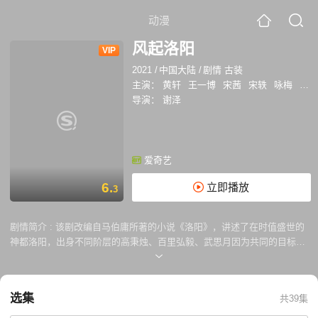
动漫
风起洛阳
VIP
2021
/
中国大陆
/
剧情 古装
主演：
黄轩
王一博
宋茜
宋轶
咏梅
刘端
导演：
谢泽
爱奇艺
6.
立即播放
3
剧情简介 :
该剧改编自马伯庸所著的小说《洛阳》，讲述了在时值盛世的
神都洛阳，出身不同阶层的高秉烛、百里弘毅、武思月因为共同的目标而
结盟，调查洛阳各种悬案，最终粉碎春秋道的阴谋，守护神都太平的故事
。 迹于洛阳底层的不良副帅高秉烛（黄轩 饰）阴差阳错卷入案件，成为
嫌疑人，在想方设法自证清白时，与为查清父亲被毒杀真相的百里弘毅
选集
共39集
（王一博 饰）相遇，二人合作并展开调查。世家出身的内卫思月（宋茜
饰）为任务调查并接近武艺超群、颇有市井智慧的高秉烛，想要寻取与案