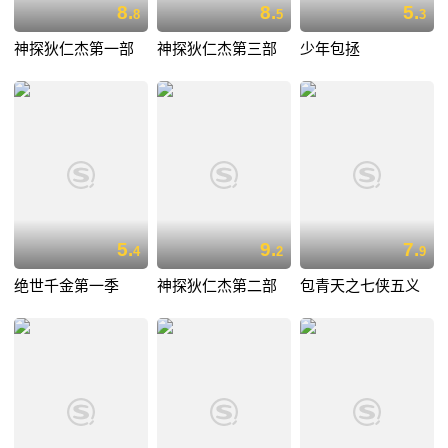
8.
8.
5.
8
5
3
神探狄仁杰第一部
神探狄仁杰第三部
少年包拯
5.
9.
7.
4
2
9
绝世千金第一季
神探狄仁杰第二部
包青天之七侠五义