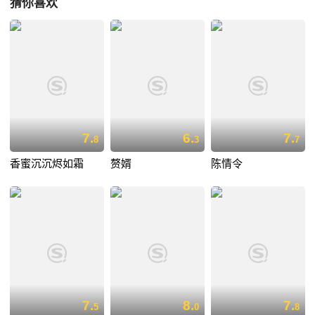
猜你喜欢
7.
6.
7.
8
3
7
香蜜沉沉烬如霜
赘婿
陈情令
7.
8.
7.
5
0
8