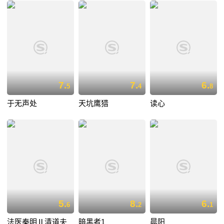
7.
7.
6.
5
4
8
于无声处
天坑鹰猎
读心
5.
8.
6.
6
2
1
法医秦明Ⅱ清道夫
暗黑者1
晨阳