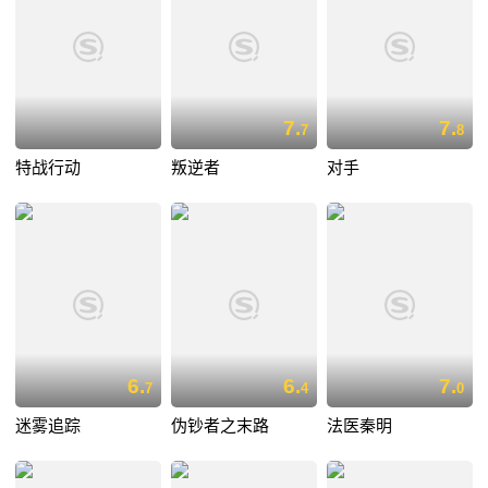
7.
7.
7
8
特战行动
叛逆者
对手
6.
6.
7.
7
4
0
迷雾追踪
伪钞者之末路
法医秦明