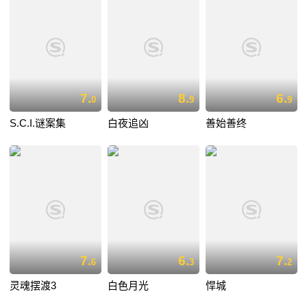
7.
8.
6.
0
9
9
S.C.I.谜案集
白夜追凶
善始善终
7.
6.
7.
6
3
2
灵魂摆渡3
白色月光
悍城