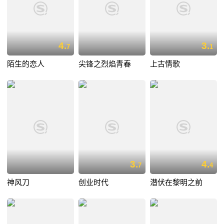
4.
3.
7
1
陌生的恋人
尖锋之烈焰青春
上古情歌
3.
4.
7
4
神风刀
创业时代
潜伏在黎明之前