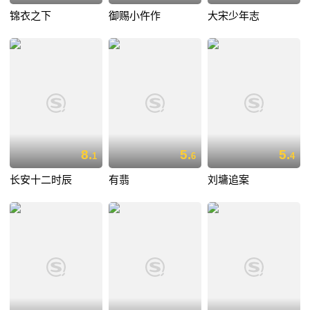
锦衣之下
御赐小仵作
大宋少年志
8.
5.
5.
1
6
4
长安十二时辰
有翡
刘墉追案