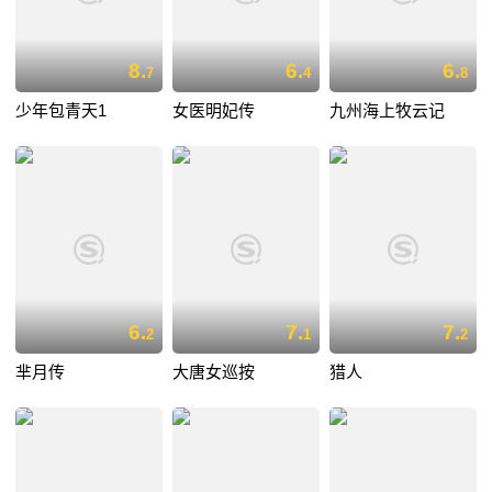
8.
6.
6.
7
4
8
少年包青天1
女医明妃传
九州海上牧云记
6.
7.
7.
2
1
2
芈月传
大唐女巡按
猎人