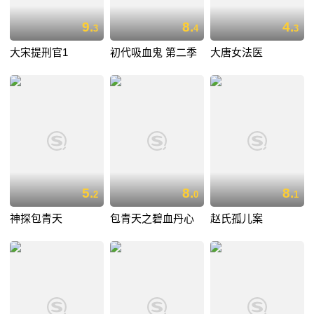
9.
8.
4.
3
4
3
大宋提刑官1
初代吸血鬼 第二季
大唐女法医
5.
8.
8.
2
0
1
神探包青天
包青天之碧血丹心
赵氏孤儿案