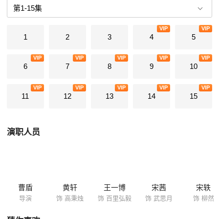
件有关的告密信。随着他们对案件的不断深入，找寻真相，进而发现了一
个足以毁灭神都、血染洛水的惊天阴谋。
VIP
VIP
1
2
3
4
5
VIP
VIP
VIP
VIP
VIP
6
7
8
9
10
VIP
VIP
VIP
VIP
VIP
11
12
13
14
15
演职人员
曹盾
黄轩
王一博
宋茜
宋轶
导演
饰 高秉烛
饰 百里弘毅
饰 武思月
饰 柳然