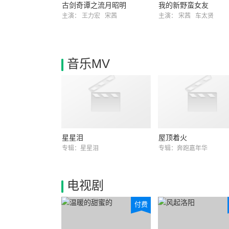
古剑奇谭之流月昭明
我的新野蛮女友
主演：
王力宏
宋茜
主演：
宋茜
车太贤
音乐MV
星星泪
屋顶着火
专辑：星星泪
专辑：奔跑嘉年华
电视剧
付费