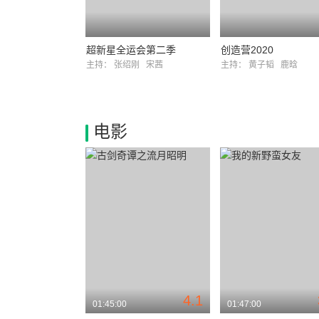
超新星全运会第二季
创造营2020
主持：
张绍刚
宋茜
主持：
黄子韬
鹿晗
电影
4.1
01:45:00
01:47:00