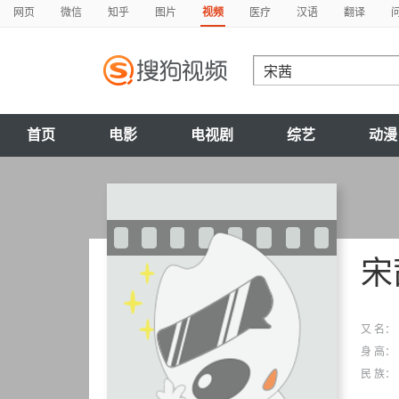
网页
微信
知乎
图片
视频
医疗
汉语
翻译
首页
电影
电视剧
综艺
动漫
宋
又 名：
身 高：
民 族：