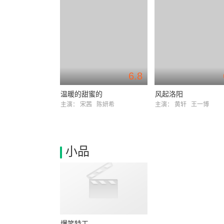
6.8
温暖的甜蜜的
风起洛阳
主演：
宋茜
陈妍希
主演：
黄轩
王一博
小品
爆笑特工