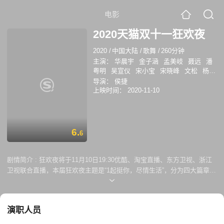
电影
2020天猫双十一狂欢夜
2020
/
中国大陆
/
歌舞
/
260分钟
主演：
华晨宇
金子涵
孟美岐
聂远
潘
粤明
吴宣仪
宋小宝
宋晓峰
文松
杨树
林
程潇
邓紫棋
周延
郎朗
吉娜·爱丽
导演：
侯捷
丝
MIUMIU
李希侃
左林杰
胡文煊
郭
上映时间：
2020-11-10
震
左叶
郑人予
林陌
文沛然
蔡少芬
高秋梓
黄奕
李艺彤
林小宅
上官喜爱
思文
赵奕欢
刘涛
杨超越
岳云鹏
张
杰
董宝石
戴燕妮
樊凯杰
韩甜甜
师葭
6.
6
希
龚一
毛不易
孟佳
朴树
王霏霏
朱
正廷
范丞丞
黄明昊
毕雯珺
丁泽仁
李
权哲
黄新淳
周深
李荣浩
林允
刘维
剧情简介 :
狂欢夜将于11月10日19:30优酷、淘宝直播、东方卫视、浙江
欧阳娜娜
毛衍七
王勉
熊黛林
钟镇涛
卫视联合直播，本届狂欢夜主题是“1起挺你，尽情生活”，分为四大篇章
宋茜
大左
林海
司雯嘉
汪聪
伊一
朱
“坚定梦想我站你”、“享受此刻我陪你”、“突破界限我赞你”和“拥抱未来我挺
桢
胡可
薇娅
叶一茜
朱丹
陈奕迅
张
你”，易烊千玺、陈奕迅、张艺兴等明星大咖都将现身狂欢夜现场，更有神
艺兴
易烊千玺
孙越
秘的国际嘉宾惊喜助阵。本届晚会首创双直播系统，700多块组合升降屏
演职人员
幕，打造前所未有的5D沉浸式体验。