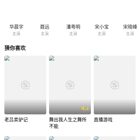
华晨宇
聂远
潘粤明
宋小宝
宋晓峰
主演
主演
主演
主演
主演
猜你喜欢
4.
4
老吕卖驴记
舞出我人生之舞所
直播游戏
不能