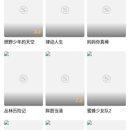
3.
8
燃野少年的天空
律动人生
妈妈你真棒
7.
0
丛林历险记
鲜厨当道
蜜蜂少女队2