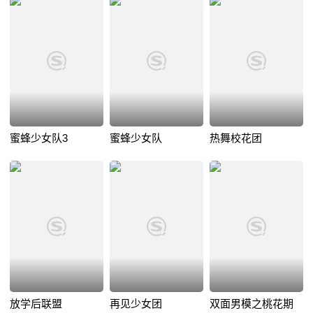
蜜蜂少女队3
蜜蜂少女队
热舞校花团
放学后联盟
再见少女团
双面男模之桃花期