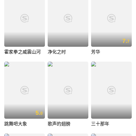
7.
7
霍家拳之威震山河
净化之时
芳华
5.
0
跳舞吧大象
歌声的翅膀
三十那年