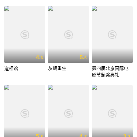
4.
5.
6
6
造相馆
灰烬重生
第四届北京国际电
影节颁奖典礼
5.
4.
3.
8
7
7