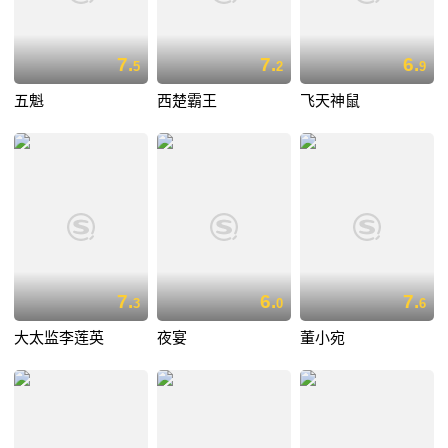
7.
7.
6.
5
2
9
五魁
西楚霸王
飞天神鼠
7.
6.
7.
3
0
6
大太监李莲英
夜宴
董小宛