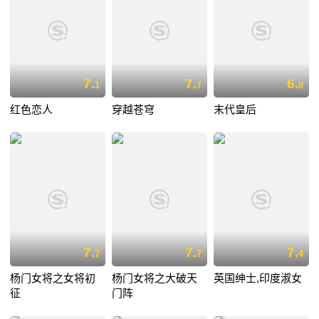
7.
7.
6.
1
7
8
红色恋人
穿越苍穹
末代皇后
7.
7.
7.
7
7
4
杨门女将之女将初
杨门女将之大破天
英国绅士,印度淑女
征
门阵