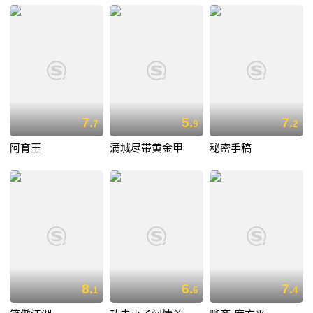
7.
5.
7.
7
9
2
阿育王
满城尽带黄金甲
秘密手稿
8.
6.
7.
1
6
4