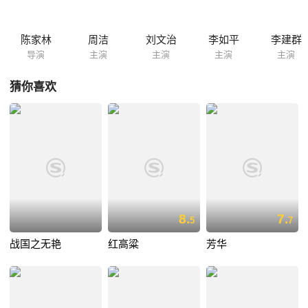
陈家林
周洁
刘文治
李如平
李建群
导演
主演
主演
主演
主演
猜你喜欢
8.
7.
5
7
战国之无艳
红高粱
芳华