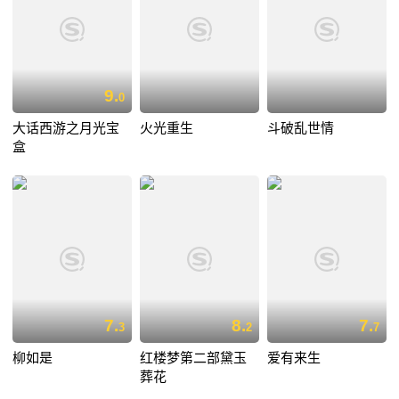
9.
0
大话西游之月光宝
火光重生
斗破乱世情
盒
7.
8.
7.
3
2
7
柳如是
红楼梦第二部黛玉
爱有来生
葬花