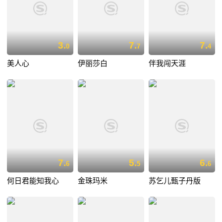
3.
7.
7.
0
7
4
美人心
伊丽莎白
伴我闯天涯
7.
5.
6.
6
5
6
何日君能知我心
金珠玛米
苏乞儿甄子丹版