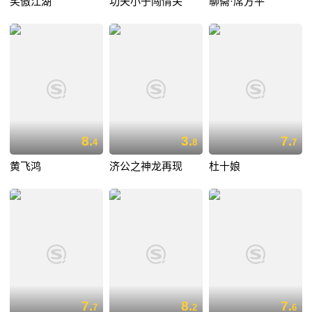
笑傲江湖
功夫小子闯情关
聊斋·席方平
8.
3.
7.
4
8
7
黄飞鸿
济公之神龙再现
杜十娘
7.
8.
7.
7
2
6