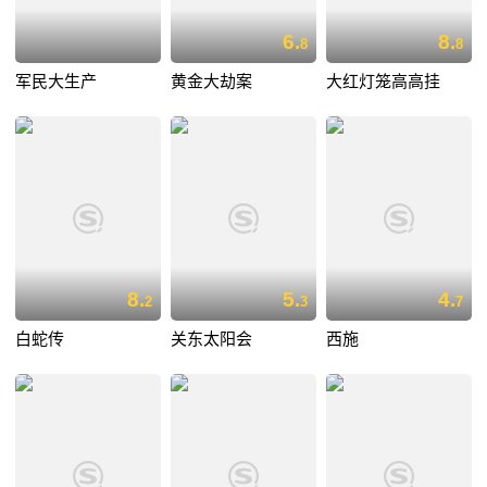
6.
8.
8
8
军民大生产
黄金大劫案
大红灯笼高高挂
8.
5.
4.
2
3
7
白蛇传
关东太阳会
西施