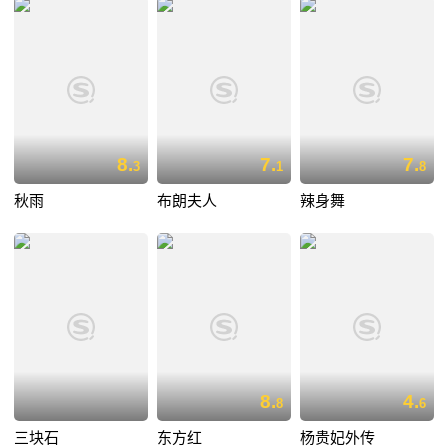
8.
7.
7.
3
1
8
秋雨
布朗夫人
辣身舞
8.
4.
8
6
三块石
东方红
杨贵妃外传