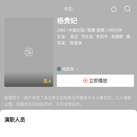
电影
杨贵妃
1992
/
中国大陆
/
歌舞 剧情
/
140分钟
主演：
周洁
刘文治
李如平
李建群
濮存昕
导演：
陈家林
电影网
8.
立即播放
4
剧情简介 :
该片讲述了本为寿王妃的杨玉环委身于公公唐玄宗，二人海誓
山盟，但最终玄宗始乱终弃，玉环含恨自尽。
演职人员