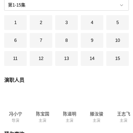
遣的军官也在英国留学，成为他们后来的对手。1874年日本借口硫球渔民
被杀炮击台湾并派兵登陆。 1884年8月23日13点50分马江海战爆发；
1888年威震世界的北洋海军正式成立，拥有大型铁甲舰两艘、巡洋舰八
1
2
3
4
5
艘、炮舰六艘、鱼雷艇十六艘、练习舰五艘……合计56艘，官兵4000多
人。 1894年中日朝鲜战争爆发，7...
6
7
8
9
10
11
12
13
14
15
演职人员
冯小宁
陈宝国
陈道明
滕汝骏
王志飞
导演
主演
主演
主演
主演