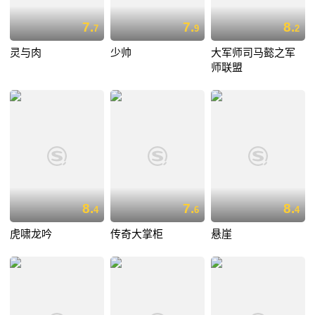
7.
7.
8.
7
9
2
灵与肉
少帅
大军师司马懿之军
师联盟
8.
7.
8.
4
6
4
虎啸龙吟
传奇大掌柜
悬崖