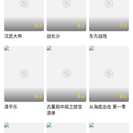
9.
9.
7.
3
1
8
汉武大帝
战长沙
东方战场
6.
5.
8.
4
4
0
清平乐
古董局中局之掠宝
从海底出击 第一季
清单