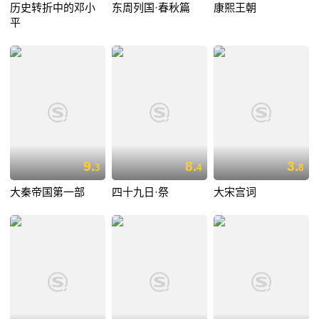
历史转折中的邓小
东周列国·春秋篇
康熙王朝
平
9.
8.
3.
3
4
8
大秦帝国第一部
四十九日·祭
大宋宫词