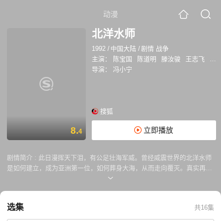
动漫
北洋水师
1992
/
中国大陆
/
剧情 战争
主演：
陈宝国
陈道明
滕汝骏
王志飞
胡
导演：
冯小宁
搜狐
8.
立即播放
4
剧情简介 :
此日漫挥天下泪，有公足壮海军威。曾经威震世界的北洋水师
是如何建立，成为亚洲第一位，如何葬身大海，从而走向覆灭。真实再现
中日大血战、旅顺大屠杀、朝鲜平壤战争、辽东战役、丰岛海战、黄海海
战、山东威海大战。 1855年船政大臣沈葆桢创办福州船政学堂，培养了
第一批年青的海军军官先后成为福建水师、北洋水师指挥官。 1877年3月
选集
共16集
31日这些优秀的海军军官一部分到英国海军学院留学，背负了国家给予他
们的厚望重托。而明治维新后的日本抓紧购买和制造军舰加速发展海军派