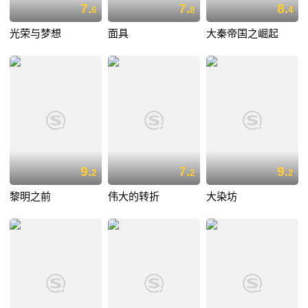
7.
7.
8.
6
8
4
光荣与梦想
面具
大秦帝国之崛起
9.
7.
9.
2
2
2
黎明之前
伟大的转折
大染坊