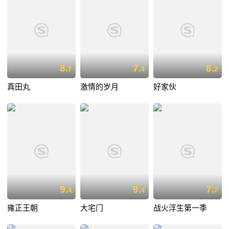
8.
7.
8.
7
4
2
真田丸
激情的岁月
好家伙
9.
9.
7.
4
4
7
雍正王朝
大宅门
战火浮生第一季