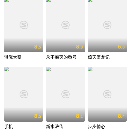
8.
8.
5.
5
9
8
洪武大案
永不磨灭的番号
倚天屠龙记
8.
8.
8.
5
1
4
手机
新水浒传
步步惊心