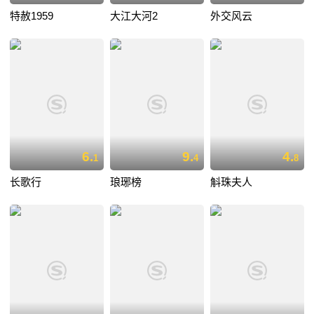
特赦1959
大江大河2
外交风云
6.
9.
4.
1
4
8
长歌行
琅琊榜
斛珠夫人