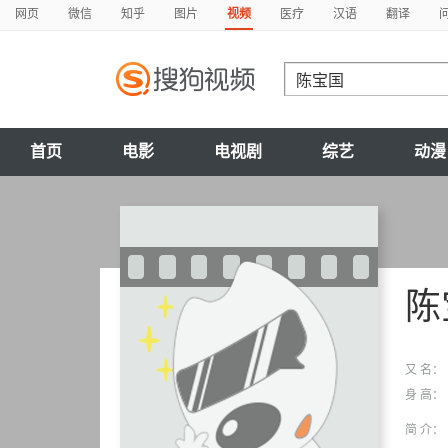
网页
微信
知乎
图片
视频
医疗
汉语
翻译
首页
电影
电视剧
综艺
动漫
陈
又 名：
身 高：
简 介：