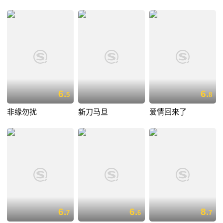
6.
6.
5
8
非缘勿扰
新刀马旦
爱情回来了
6.
6.
8.
7
6
7