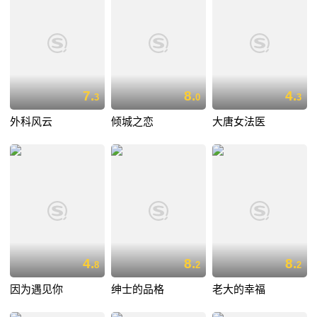
7.
8.
4.
3
0
3
外科风云
倾城之恋
大唐女法医
4.
8.
8.
8
2
2
因为遇见你
绅士的品格
老大的幸福