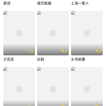
原谅
哑巴新娘
上海一家人
7.
6.
4.
2
4
6
兰花花
红粉
头号前妻