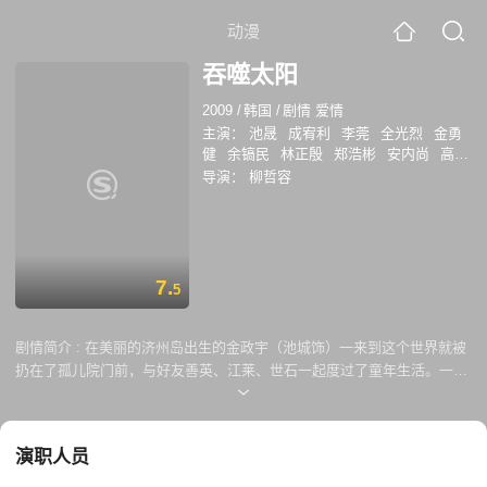
动漫
吞噬太阳
2009
/
韩国
/
剧情 爱情
主演：
池晟
成宥利
李莞
全光烈
金勇
健
余镐民
林正殷
郑浩彬
安内尚
高斗
心
孙贤周
导演：
柳哲容
7.
5
剧情简介 :
在美丽的济州岛出生的金政宇（池城饰）一来到这个世界就被
扔在了孤儿院门前，与好友善英、江莱、世石一起度过了童年生活。一次
偶然的机会政宇认识了秀贤（成宥利饰），从此秀贤走进了他小小的心
里。 每天过着无聊放荡的生活的富家少爷张泰赫（李莞饰）第一次看到弹
小提琴的秀贤后对她一见钟情。而政宇孤儿院时期的伙伴韩善英（韩智妍
演职人员
饰）一直暗恋政宇。泰赫的父亲张会长安排救过自己的政宇留在泰赫的身
边，不料命运再次捉弄政宇，他替泰赫背负了罪名进了监狱。出来后政宇