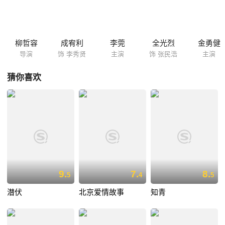
仍留在泰赫的身边，但是遭到张会长残忍的背叛。偶然的机会他认识了从
美国拉斯维加斯来的杰克逊李，开始向张会长和泰赫磨起复仇的刀刃。
柳哲容
成宥利
李莞
全光烈
金勇健
导演
饰 李秀贤
主演
饰 张民浩
主演
猜你喜欢
9.
7.
8.
5
4
5
潜伏
北京爱情故事
知青