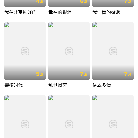
4.
6.
7.
5
8
2
我在北京挺好的
幸福的眼泪
我们俩的婚姻
5.
7.
7.
8
5
4
裸嫁时代
乱世飘萍
侬本多情