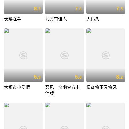
8.
7.
7.
2
6
5
长缨在手
北方有佳人
大码头
5.
5.
8.
9
8
2
大都市小爱情
又见一帘幽梦方中
像雾像雨又像风
信版