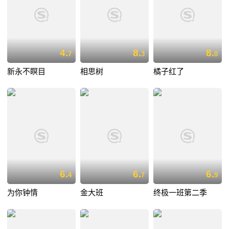
4.
8.
8.
7
3
0
新永不瞑目
相思树
橘子红了
6.
6.
6.
4
7
9
为你钟情
金大班
终极一班第二季