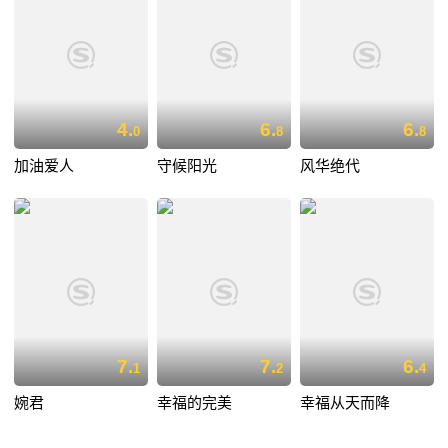
4.
6.
6.
0
8
8
加油爱人
守候阳光
风华绝代
7.
7.
6.
1
2
4
婉君
幸福的完美
幸福从天而降