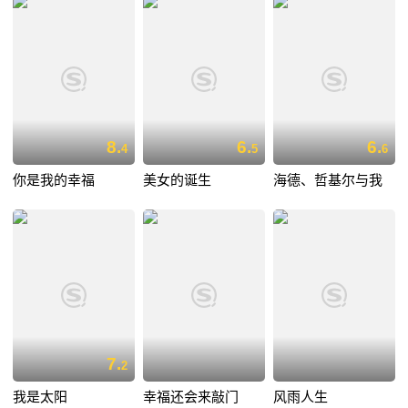
8.
6.
6.
4
5
6
你是我的幸福
美女的诞生
海德、哲基尔与我
7.
2
我是太阳
幸福还会来敲门
风雨人生