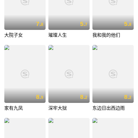
7.
5.
5.
8
7
8
大院子女
璀璨人生
我和我的他们
8.
8.
8.
9
2
2
家有九凤
深牢大狱
东边日出西边雨