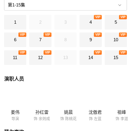
计拿到国民党潜伏特务名单却苦于无法送出，在去机场的路上他发现了翠
平并将名单交给她。二人从此分别，余则成继续执行潜伏任务......"
VIP
VIP
1
2
3
4
5
VIP
VIP
VIP
VIP
6
7
8
9
10
VIP
VIP
VIP
VIP
11
12
13
14
15
演职人员
姜伟
孙红雷
姚晨
沈傲君
祖峰
导演
饰 余则成
饰 陈桃花
饰 左蓝
饰 李涯