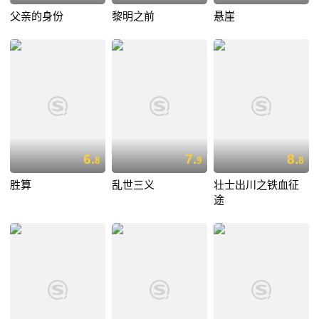
父亲的身份
黎明之前
悬崖
6.
7.
8.
8
9
8
胜算
乱世三义
壮士出川之铁血征
途