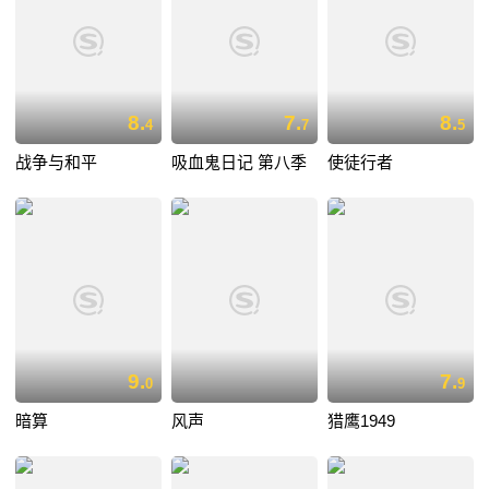
8.
7.
8.
4
7
5
战争与和平
吸血鬼日记 第八季
使徒行者
9.
7.
0
9
暗算
风声
猎鹰1949