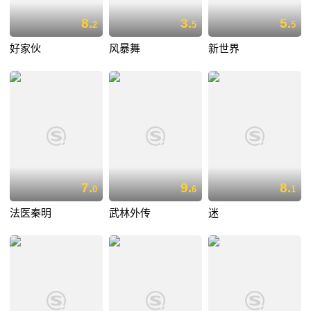
8.
3.
5.
2
5
5
好家伙
风暴舞
新世界
7.
9.
8.
0
6
1
法医秦明
武林外传
迷