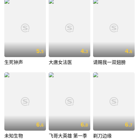
5.
4.
4.
5
3
6
生死钟声
大唐女法医
请赐我一双翅膀
6.
6.
6.
6
0
7
未知生物
飞哥大英雄 第一季
剃刀边缘