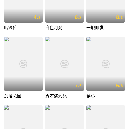
4.
6.
8.
8
3
6
皓镧传
白色月光
一触即发
7.
6.
5
8
沉睡花园
秀才遇到兵
读心