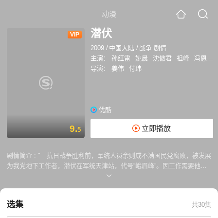
动漫
潜伏
VIP
2009
/
中国大陆
/
战争 剧情
主演：
孙红雷
姚晨
沈傲君
祖峰
冯恩鹤
导演：
姜伟
付玮
优酷
9.
立即播放
5
剧情简介 :
" 抗日战争胜利前，军统人员余则成不满国民党腐败，被发展
为我党地下工作者，潜伏在军统天津站，代号“峨眉峰”。因工作需要他和
女游击队长翠平做起假夫妻，翠平不适应做官太太，险象环生。而余则成
的恋人左蓝也到天津执行任务，他受到特务们的怀疑,余则成和左蓝等联手
除掉和赶走了天津站的马奎、路桥山，完成了潜伏任务。左蓝的牺牲让翠
选集
共30集
平理解地下斗争的重要，她和余则成的配合也更加默契，他们拿到了天津
的城防计划，但一次致命失误让翠平四处逃亡。解放前夕，余则成千方百