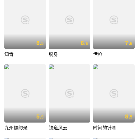
8.
6.
7.
5
6
6
知青
脱身
借枪
5.
8.
9
5
九州缥缈录
铁道风云
时间的针脚