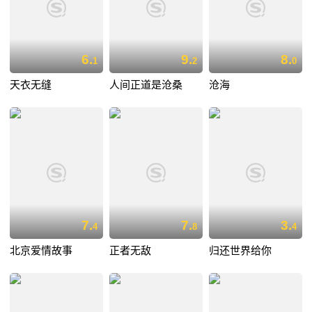
6.
9.
8.
1
2
0
天衣无缝
人间正道是沧桑
沧海
7.
7.
3.
4
8
4
北京爱情故事
正者无敌
归还世界给你