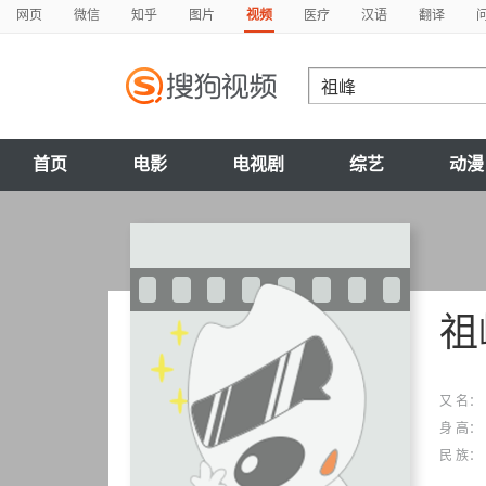
网页
微信
知乎
图片
视频
医疗
汉语
翻译
首页
电影
电视剧
综艺
动漫
祖
又 名：
身 高：
民 族：