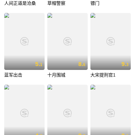
人间正道是沧桑
草帽警察
镖门
5.
8.
9.
1
6
3
蓝军出击
十月围城
大宋提刑官1