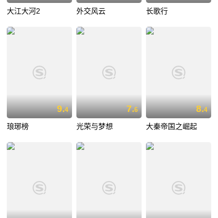
大江大河2
外交风云
长歌行
9.
7.
8.
4
6
4
琅琊榜
光荣与梦想
大秦帝国之崛起