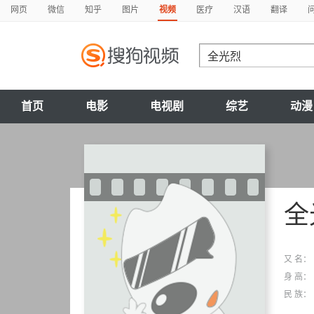
网页
微信
知乎
图片
视频
医疗
汉语
翻译
首页
电影
电视剧
综艺
动漫
全
又 名：
身 高：
民 族：