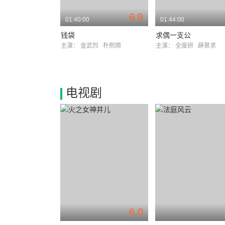
6.9
01:40:00
01:44:00
钱袋
求偶一支公
主演：
金武烈
朴熙顺
主演：
全度妍
薛景求
电视剧
6.0