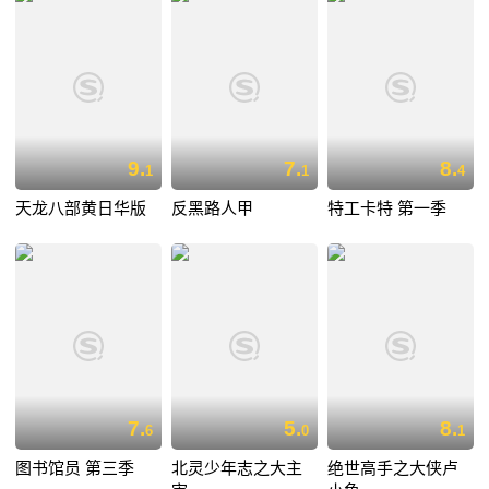
9.
7.
8.
1
1
4
天龙八部黄日华版
反黑路人甲
特工卡特 第一季
7.
5.
8.
6
0
1
图书馆员 第三季
北灵少年志之大主
绝世高手之大侠卢