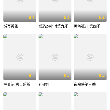
8.
8.
8.
3
6
8
城寨英雄
反恐24小时第九季
黑色孤儿 第四季
8.
8.
9.
6
7
2
寻秦记 古天乐版
孔雀翎
夜魔侠第三季