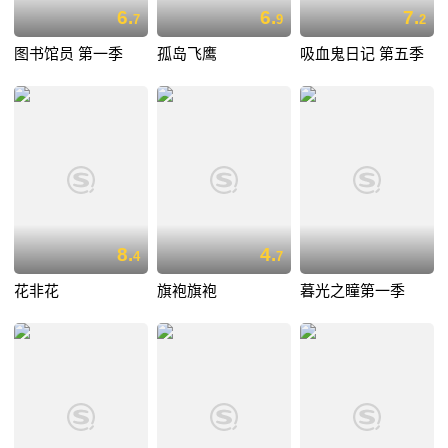
6.
6.
7.
7
9
2
图书馆员 第一季
孤岛飞鹰
吸血鬼日记 第五季
8.
4.
4
7
花非花
旗袍旗袍
暮光之瞳第一季