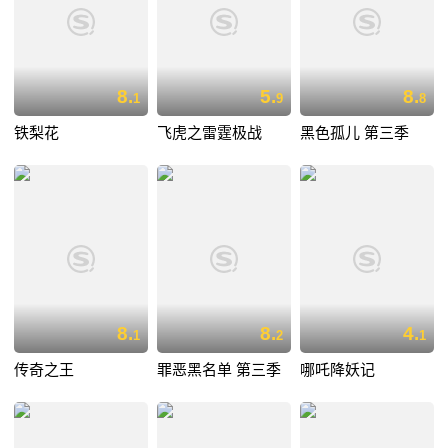
8.
5.
8.
1
9
8
铁梨花
飞虎之雷霆极战
黑色孤儿 第三季
8.
8.
4.
1
2
1
传奇之王
罪恶黑名单 第三季
哪吒降妖记