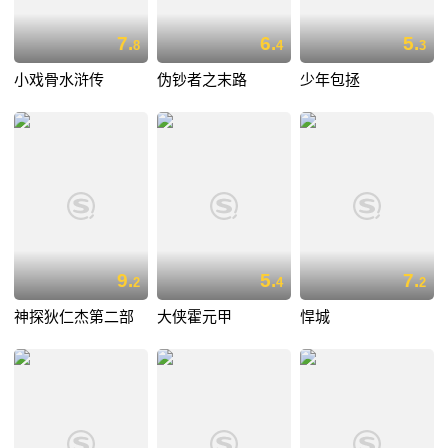
7.
6.
5.
8
4
3
小戏骨水浒传
伪钞者之末路
少年包拯
9.
5.
7.
2
4
2
神探狄仁杰第二部
大侠霍元甲
悍城