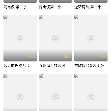
闪电侠 第二季
闪电侠第一季
逆转奇兵 第二季
7.
6.
7.
3
8
8
远大前程双龙会
九州海上牧云记
神雕侠侣黄晓明版