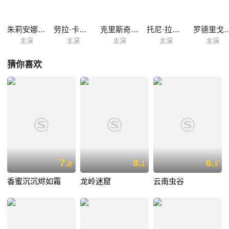
朱莉安娜·帕爱斯
劳拉·卡多索
克里斯奇安妮·托尔罗尼
托尼·拉莫斯
罗德里戈·隆
主演
主演
主演
主演
主演
猜你喜欢
7.
8.
6.
8
1
1
香蜜沉沉烬如霜
龙岭迷窟
云南虫谷