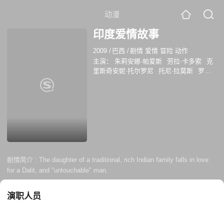
动漫
印度爱情故事
2009
/
巴西
/
剧情 爱情 冒险 动作
主演：
朱莉安娜·帕爱斯
劳拉·卡多索
克
里斯奇安妮·托尔罗尼
托尼·拉莫斯
罗德
里戈·隆巴尔迪
黛博拉·布罗奇
伊莉安内·
贾尔迪尼
布鲁诺·加利亚索
赫南·芒特伊
罗
FlávioMigliaccio
温贝托·马丁斯
克莱
伍·皮雷斯
亚历山大·博尔赫斯
EliasGleizer
玛乔丽·伊斯恬诺
塔妮娅·哈
剧情简介 :
The daughter of a traditional, rich Indian family falls in love
for a Dalit, and "untouchable" man.
演职人员