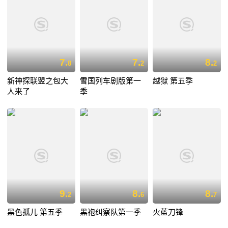
7.
7.
8.
8
2
2
新神探联盟之包大
雪国列车剧版第一
越狱 第五季
人来了
季
9.
8.
8.
2
6
7
黑色孤儿 第五季
黑袍纠察队第一季
火蓝刀锋