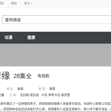
问问
百科
更多
动漫
健康
情缘
28集全
电视剧
地 区：
泰国
类 型：
爱情
文塞
主 演：
瓦拉妮·塔瓦翁
卢克·伊奇卡瓦·帕劳登
游途中遇见了一见钟情的男子，然而阴差阳错两人未能牵手成功。当诺柠入职新公司成
此，却因种种误会迟迟未能打开心扉，但相爱的人总是互相吸引，两人终于解开误会，