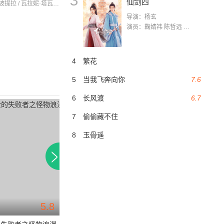
3
仙剑四
皮拉瓦·山坡提拉 / 瓦拉妮·塔瓦翁 / 那瓦·蓬朴提岸
导演：杨玄
演员：鞠婧祎 陈哲远 茅子俊 毛晓慧 王媛可 张志浩 林枫松 张帆（演员）
4
繁花
5
当我飞奔向你
7.6
6
长风渡
6.7
7
偷偷藏不住
8
玉骨遥
5.8