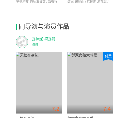
苼楠塔茬·塔纳潘披散 / 郑逸祥 / Leethanat
颂恩·宋帕山 / 瓦拉妮·塔瓦翁 / 帕克里雅·甘然塔纳素
同导演与演员作品
瓦拉妮·塔瓦翁
演员
付费
7.2
7.4