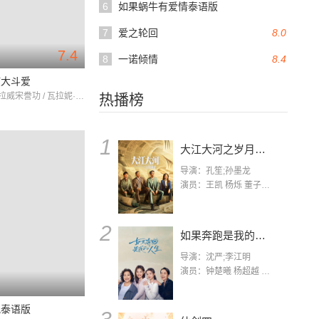
6
如果蜗牛有爱情泰语版
7
爱之轮回
8.0
7.4
8
一诺倾情
8.4
孩大斗爱
娜帕拉·吉拉威宋誊功 / 瓦拉妮·塔瓦翁 / 帕同朋·任翟迪
热播榜
1
大江大河之岁月如歌
导演：孔笙;孙墨龙
演员：王凯 杨烁 董子健 杨采钰 张佳宁 练练 林栋甫 房子斌
2
如果奔跑是我的人生
导演：沈严;李江明
演员：钟楚曦 杨超越 许娣 陈小艺 侯雯元 宋洋 王宥钧 李添诺
配泰语版