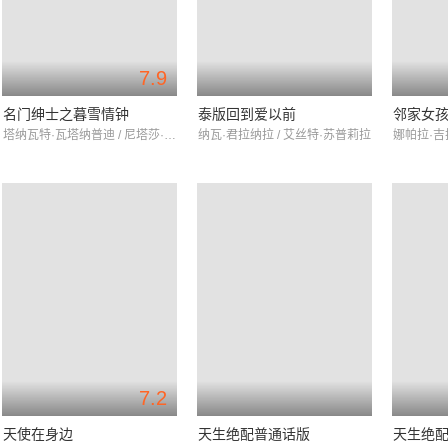
7.9
名门绅士之暮雪情钟
泰版回到爱以前
邻家女
塔纳瓦特·瓦塔纳普迪 / 尼塔莎·吉拉尤吉恩 / 帕辛·利昂武
纳瓦·君拉纳拉 / 艾丝特·苏普莉拉
7.2
天使在身边
天生绝配普通话版
天生绝