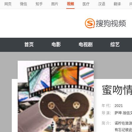
网页
微信
知乎
图片
视频
医疗
汉语
翻译
首页
电影
电视剧
综艺
蜜吻
年 代：
2021
导 演：
萨坤·翁信
简 介：
诺柠在旅
有忘记彼