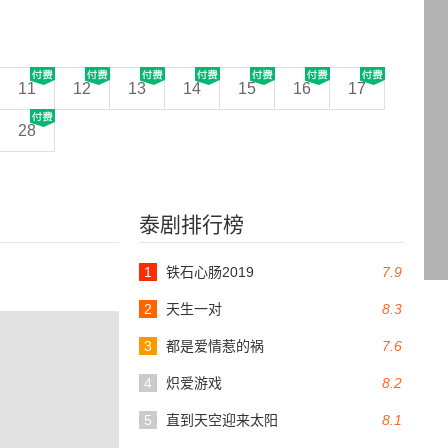
11
12
13
14
15
16
17
28
泰剧排行榜
1
铁石心肠2019
7.9
2
天生一对
8.3
3
都是爱情惹的祸
7.6
4
炽爱游戏
8.2
5
直到天空迎来太阳
8.1