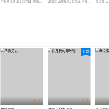
可林桑拉铺·皮木颂克朗 / 娜米妲·吉勒娜拉帕 / 陂诺皮帕·帕塔纳汕他侬
皮拉瓦·山坡提拉 / 瓦拉妮·塔瓦翁 / 那瓦·蓬朴提岸
付费
6.7
7.2