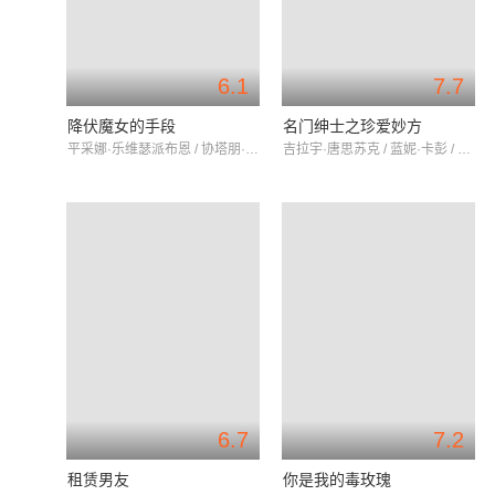
6.1
7.7
降伏魔女的手段
名门绅士之珍爱妙方
平采娜·乐维瑟派布恩 / 协塔朋·平朋 / 拉玛瓦迪·斯莉苏卡化
吉拉宇·唐思苏克 / 蓝妮·卡彭 / Noey Chotika Wongwilas
6.7
7.2
租赁男友
你是我的毒玫瑰