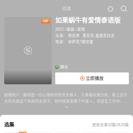
动漫
如果蜗牛有爱情泰语版
VIP
2023
/
泰国
/
爱情
主演：
徐志贤
素瓦芘·盖朋瓦拉吉
导演：
宋萨克?莫空童
腾讯
立即播放
剧情简介 :
薇坦是一位心理研究的天才新人，凡事喜欢做分析，看上去不
太符合她这个年龄的女孩子，有时候甚至像个外星人。但是在工作中，她
的脑袋里仿佛有台机器在高速运转，这是蜗牛女孩与生俱来的天赋，工作
中判断果断、迅速，分析精准。她的意志力比体能强，所以遇到危险时刻
她也不会慌张。 初到警队，在人际交往上很不来事，且不懂如何表达自己
选集
更新至第10集/共20集
感情的她，因为体能不及格面临着被赶出警队的问题。从一个菜鸟实习生
正式转成她梦想中的专业警察，唯一一个可以帮助她的是博拉警官，泰国