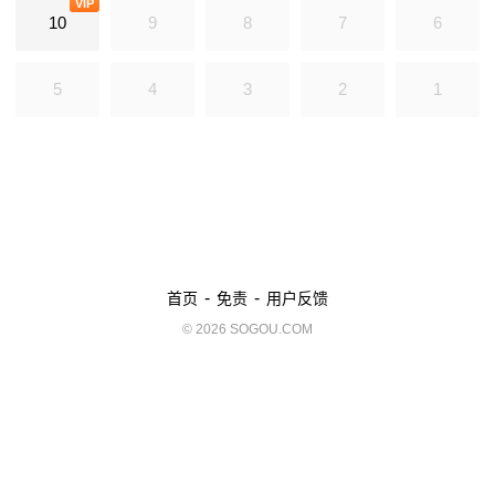
VIP
警察界的英雄，于是薇坦想尽办法使出浑身解数请求博拉收她为徒。 而男
10
9
8
7
6
主博拉是警局特别案件调查组队长，警队首屈一指的神探，因有丰富的办
案经验而杰出和英勇，身体素质优秀，身手不凡。 博拉起初对这个弱不禁
5
4
3
2
1
风的小女孩并无好感，两人在办案理念上也有极大差异，但两人在联手破
获了一系列案件后，博拉对这个单纯睿智的爱徒心生爱慕。 但奈何无论他
如何明追暗夺，这个如“蜗牛”般迟钝的女孩，就是收不到爱的信号。在二
人“谈情说案”之际，沉寂已久的“连环杀手”悚然重现，将他们卷入其中，两
个人终于在险象环生的探案过程中确定了对彼此的情谊。 然而此时，萦绕
在博拉心头的噜格案也再次被重启，这对恋人将携手共进极致艰险的追凶
之旅。
-
-
首页
免责
用户反馈
© 2026 SOGOU.COM