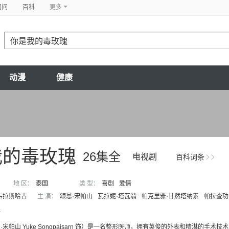
问问
百科
更多
动漫
健康
我的毒玫瑰
26集全
电视剧
百科词条
地 区：
泰国
类 型：
喜剧
爱情
韦拉斯哈古
主 演：
颂恩·宋帕山
瓦拉妮·塔瓦翁
帕克里雅·甘然塔纳素
帕拉查功
集
·宋帕山 Yuke Songpaisarn 饰）是一名整形医师，拥有英俊的外表和精湛