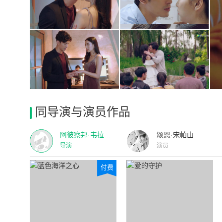
同导演与演员作品
阿彼察邦·韦拉斯哈古
颂恩·宋帕山
导演
演员
付费