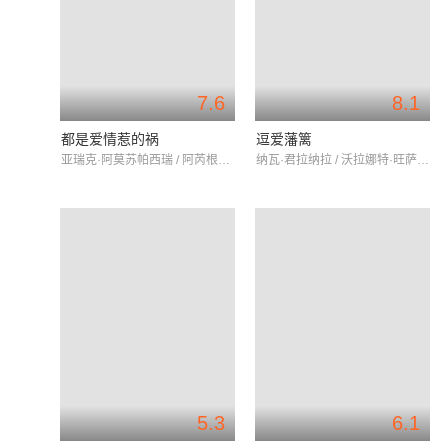
7.6
8.1
都是爱情惹的祸
逗爱藩篱
亚瑞克·阿莫苏帕西瑞 / 阿芮根妲·马哈乐沙空 / 娜达帕颂·西玛蒂恩
纳瓦·君拉纳拉 / 沃拉娜特·旺萨莞 / 娜塔帕特·薇帕坤塔库
5.3
6.1