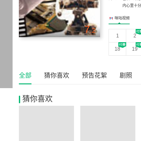
内心里十分
咪咕视频
7
.2
1
2
18
19
全部
猜你喜欢
预告花絮
剧照
猜你喜欢