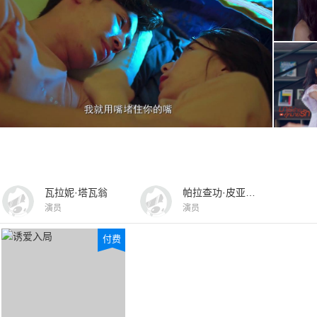
瓦拉妮·塔瓦翁
帕拉查功·皮亚萨库乔
演员
演员
付费