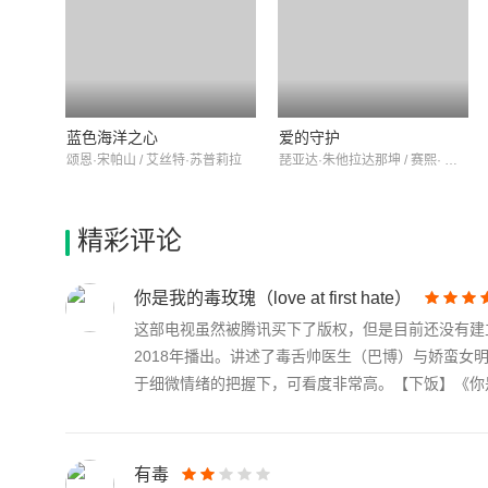
蓝色海洋之心
爱的守护
颂恩·宋帕山 / 艾丝特·苏普莉拉
琵亚达·朱他拉达那坤 / 赛熙· 唐通
精彩评论
你是我的毒玫瑰（love at first hate）
这部电视虽然被腾讯买下了版权，但是目前还没有建立百
2018年播出。讲述了毒舌帅医生（巴博）与娇蛮
于细微情绪的把握下，可看度非常高。【下饭】《你是.
有毒