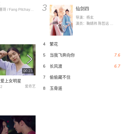
途
3
仙剑四
素格力·威塞哥 / Fang Pitchaya / 婉娜拉·宋提查
导演：杨玄
演员：鞠婧祎 陈哲远 茅子俊 毛晓慧 王媛可 张志浩 林枫松 张帆（演员）
4
繁花
5
当我飞奔向你
7.6
6
长风渡
6.7
00:23
00:41
7
偷偷藏不住
生爱上女明星
整容医生爱上女明星
整容医生爱上女明
爱奇艺
爱奇艺
02
2021-12-02
2021-12-02
8
玉骨遥