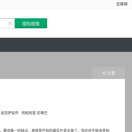
无障碍
分享
·皮亚萨库乔
阿帕西里·尼蒂巴
的手术技术，要说唯一的缺点，那就是巴伯的最实在是太臭了，但这并不能改变他