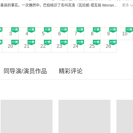
善良的事实。一次偶然中，巴伯结识了名叫克洛（瓦拉妮·塔瓦翁 Worran...
更多
3
4
5
6
7
8
9
10
20
21
22
23
24
25
26
同导演/演员作品
精彩评论