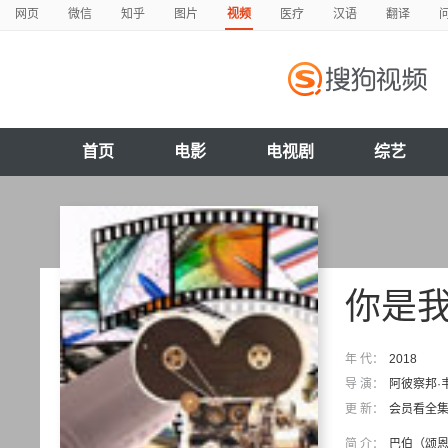
网页
微信
知乎
图片
视频
医疗
汉语
翻译
首页
电影
电视剧
综艺
你是
年 代：
2018
导 演：
阿彼察邦·
更 新：
会员看全
简 介：
巴伯（颂恩