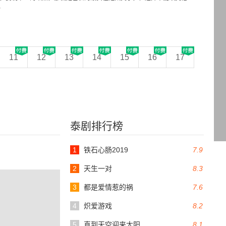
11
12
13
14
15
16
17
泰剧排行榜
1
铁石心肠2019
7.9
2
天生一对
8.3
3
都是爱情惹的祸
7.6
4
炽爱游戏
8.2
5
直到天空迎来太阳
8.1