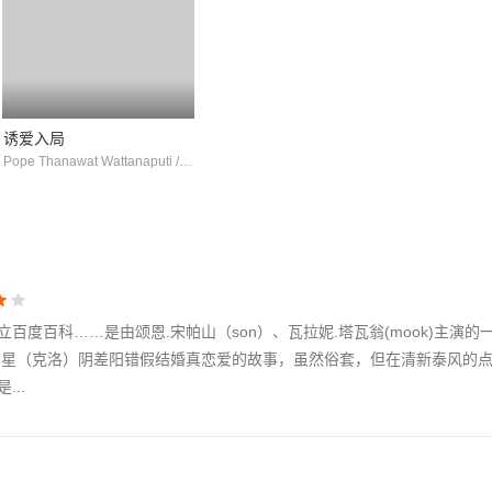
诱爱入局
Pope Thanawat Wattanaputi / 蓝妮·卡彭
度百科……是由颂恩.宋帕山（son）、瓦拉妮.塔瓦翁(mook)主演的
女明星（克洛）阴差阳错假结婚真恋爱的故事，虽然俗套，但在清新泰风的
..