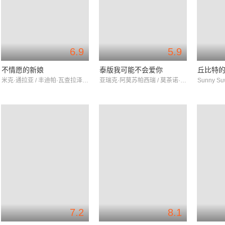
6.9
5.9
不情愿的新娘
泰版我可能不会爱你
丘比特
米克·通拉亚 / 丰迪帕·瓦查拉泽固 / 萍帕薇·克拉冰
亚瑞克·阿莫苏帕西瑞 / 莫茶诺·欣彩萍翩 / 齐纳吾·英塔拉库辛
7.2
8.1