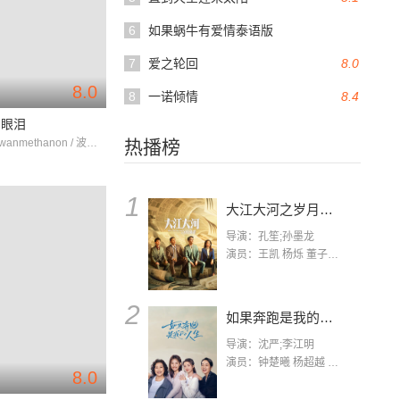
6
如果蜗牛有爱情泰语版
7
爱之轮回
8.0
8.0
8
一诺倾情
8.4
的眼泪
Sunny Suwanmethanon / 波莉雀娅·彭娜妮可 / Puggi Paweenut
热播榜
1
大江大河之岁月如歌
导演：孔笙;孙墨龙
演员：王凯 杨烁 董子健 杨采钰 张佳宁 练练 林栋甫 房子斌
2
如果奔跑是我的人生
导演：沈严;李江明
演员：钟楚曦 杨超越 许娣 陈小艺 侯雯元 宋洋 王宥钧 李添诺
8.0