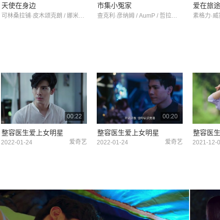
天使在身边
市集小冤家
爱在旅
可林桑拉铺·皮木颂克朗 / 娜米妲·吉勒娜拉帕 / 陂诺皮帕·帕塔纳汕他侬
查克利·彦纳姆 / AumP / 哲拉予·拉翁马尼
00:22
00:20
整容医生爱上女明星
整容医生爱上女明星
整容医
爱奇艺
爱奇艺
2022-01-24
2022-01-24
2021-12-