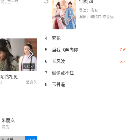
3
仙剑四
官鸿 / 王一菲
导演：杨玄
演员：鞠婧祎 陈哲远 茅子俊 毛晓慧 王媛可 张志浩 林枫松 张帆（演员）
4
繁花
5
当我飞奔向你
7.6
6
长风渡
6.7
01:57
01:58
7
偷偷藏不住
马陌路相见
龙的新娘持证上岗
宁修睿求婚苏音音
爱奇艺
爱奇艺
04
2021-01-04
2021-01-04
8
玉骨遥
朱丽岚
演员