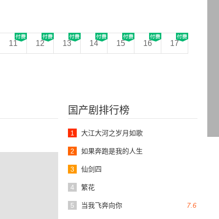
11
12
13
14
15
16
17
国产剧排行榜
1
大江大河之岁月如歌
2
如果奔跑是我的人生
3
仙剑四
4
繁花
5
当我飞奔向你
7.6