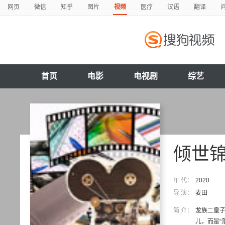
网页
微信
知乎
图片
视频
医疗
汉语
翻译
首页
电影
电视剧
综艺
倾世
年 代：
2020
导 演：
麦田
简 介：
龙族二皇子
儿，而是“