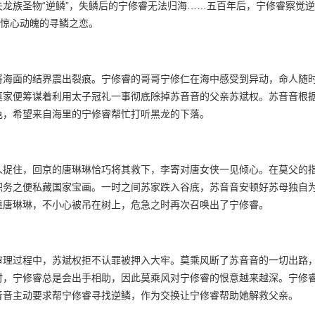
龙族圣物“逆鳞”，失鳞后的宁修睿无法归海……五百年后，宁修睿察觉
场惊心动魄的寻鳞之恋。
将海面的结界震出裂痕。宁修睿的哥哥宁修仁在海中感受到异动，命人随
莫家便筹谋着利用太子冠礼一事彻底除掉苏音音的父亲苏斌权。苏音音根
龟，希望来自海里的宁修睿帮忙打听黑龙的下落。
人捉住，回京的唐琳琳恰巧将其救下，李寄对唐女侠一见倾心。在莫父的
职务之便私藏国家宝画。一时之间苏家跌入谷底，苏音音安顿好苏母独自
靠唐琳琳，不小心被吊在树上，危急之时再次召唤出了宁修睿。
审理过程中，苏斌权拒不认罪被押入大牢。莫乘风断了苏音音的一切出路
时，宁修睿总是会出手相助，因此莫乘风对宁修睿的恨意越来越深。宁修
音音主动要求帮宁修睿寻找逆鳞，作为交换让宁修睿帮助她解救父亲。