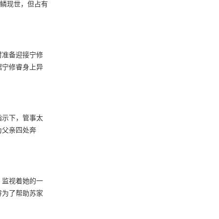
逆鳞现世，但占有
时准备迎接宁修
据宁修睿身上异
指示下，管事太
为父亲四处奔
，监视着她的一
睿为了帮助苏家