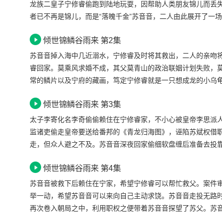
龙族二皇子宁修睿偷跑到陆地玩耍，因帮助人类朋友锦儿而丢失
者已不再是锦儿，而是“落魄千金”苏音音，二人由此展开了一
倾世锦鳞谷雨来 第2集
苏音音掉入海中几近溺水，宁修睿及时将其救出，二人的亲吻
睿回家。莫乘风求婚不成，其父莫青山的政治联姻计划失败，
常的鳞片以及宁府的藏画，笃定宁修睿就是一只想成龙的小乌
倾世锦鳞谷雨来 第3集
太子李寄化名李奇偷偷赖住在宁修睿家，不小心被皇帝李思派
监诸吏偷走皇帝要送给番邦的《青龙归海图》，诬陷苏斌权借
走，但众人避之不及。苏音音深夜回家偷细软盘缠后准备去投
倾世锦鳞谷雨来 第4集
苏音音被救下后赖住在宁家，希望宁修睿可以帮忙救父。案件
举一动，希望苏音音可以来向自己主动求饶。苏音音走投无路
再次卷入朝局之中，利用职权之便带着苏音音探望了苏父。苏