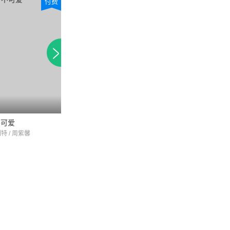
付费
付费
不可爱
春来枕星河
水墨人生第二季
刘特 / 周紫馨
罗正 / 黄日莹 / 文竹
吕小雨 / 冯荔军 / 李