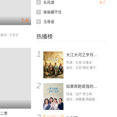
6
长风渡
6.7
7
偷偷藏不住
7.6
8
玉骨遥
女
郝富申 / 王安宇
热播榜
1
大江大河之岁月如歌
导演：孔笙;孙墨龙
演员：王凯 杨烁 董子健 杨采钰 张佳宁 练练 林栋甫 房子斌
2
如果奔跑是我的人生
导演：沈严;李江明
演员：钟楚曦 杨超越 许娣 陈小艺 侯雯元 宋洋 王宥钧 李添诺
第二季