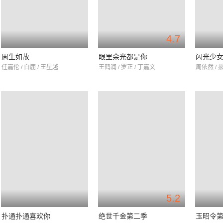
4.7
周生如故
眼里余光都是你
闪光少
任嘉伦 / 白鹿 / 王星越
王鹤润 / 罗正 / 丁嘉文
周依然 / 
5.2
扑通扑通喜欢你
绝世千金第二季
玉昭令