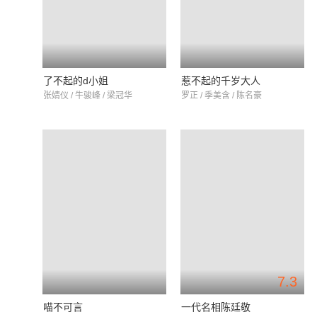
了不起的d小姐
惹不起的千岁大人
张婧仪 / 牛骏峰 / 梁冠华
罗正 / 季美含 / 陈名豪
7.3
喵不可言
一代名相陈廷敬