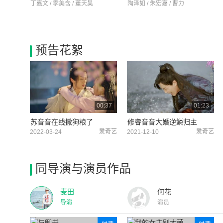
丁嘉文 / 季美含 / 董天昊
陶泽如 / 朱宏嘉 / 曹力
预告花絮
00:37
01:23
苏音音在线撒狗粮了
修睿音音大婚逆鳞归主
爱奇艺
爱奇艺
2022-03-24
2021-12-10
同导演与演员作品
麦田
何花
导演
演员