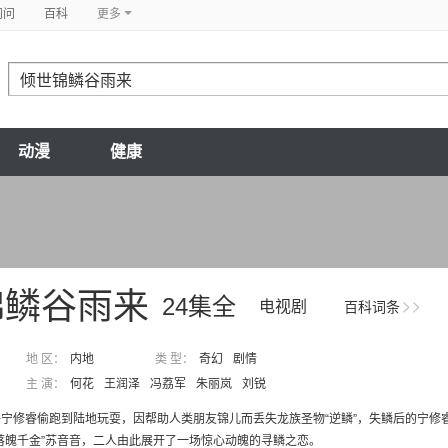
问问
百科
更多
动漫
健康
锦鳞谷雨来
24集全
电视剧
百科词条
地 区：
内地
类 型：
奇幻
剧情
主 演：
何花
王润泽
冯荔军
朱丽岚
刘锐
宁修睿偷跑到陆地玩耍，因帮助人类朋友锦儿而丢失龙族圣物“逆鳞”，失鳞后的宁修
落魄千金”苏音音，二人由此展开了一场惊心动魄的寻鳞之恋。