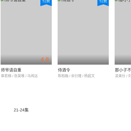
付费
付费
4.8
师爷请自重
侍酒令
那小子
章若楠 / 张昊唯 / 马闻远
陈柏融 / 余衍隆 / 杨超文
凌美仕 / 
21-24集