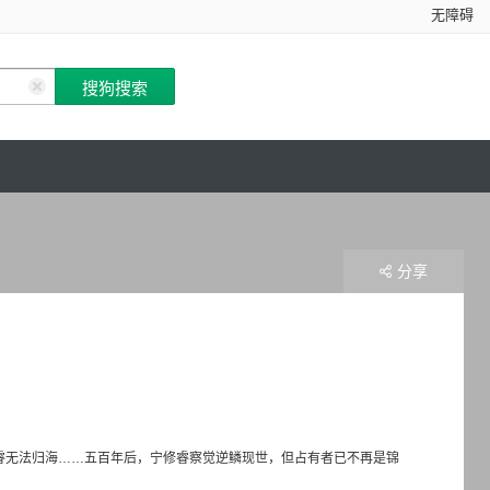
无障碍
分享
睿无法归海……五百年后，宁修睿察觉逆鳞现世，但占有者已不再是锦