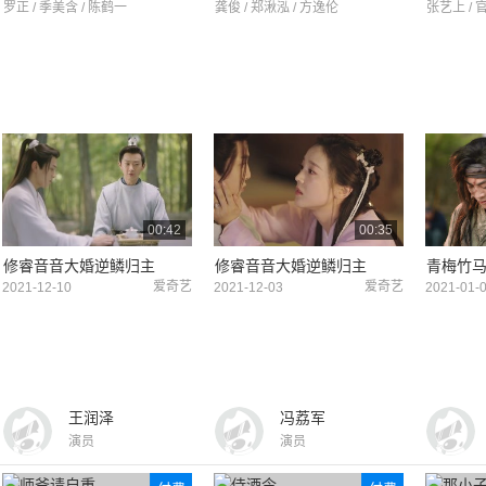
罗正 / 季美含 / 陈鹤一
龚俊 / 郑湫泓 / 方逸伦
张艺上 / 
00:42
00:35
修睿音音大婚逆鳞归主
修睿音音大婚逆鳞归主
青梅竹
爱奇艺
爱奇艺
2021-12-10
2021-12-03
2021-01-
王润泽
冯荔军
演员
演员