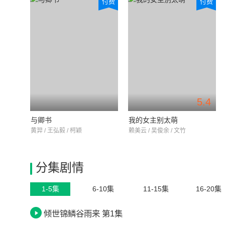
付费
付费
5.4
与卿书
我的女主别太萌
黄羿 / 王弘毅 / 柯颖
赖美云 / 吴俊余 / 文竹
分集剧情
1-5集
6-10集
11-15集
16-20集
倾世锦鳞谷雨来 第1集