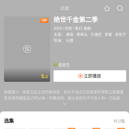
动漫
绝世千金第二季
VIP
2019
/
内地
/
奇幻 喜剧
主演：
龚俊
郑湫泓
方逸伦
李豪
余凯宁
导演：
元德
爱奇艺
5.
立即播放
2
剧情简介 :
恢复王妃之位的林洛景，好日子没过几天就意外得知之前遭遇
危险竟然都是自己的父亲一手策划的。她父亲因为不可告人的一己私欲，
不仅要她性命，还拿她为筹码，策划一场颠覆超纲的惊天阴谋。画舫之
夜，刺杀之乱，钟无寐身受重伤，林洛景与柳修文死里逃生。钟无寐重伤
的消息传出，林洛景前去照顾，本是思君深切，却不想，再见时一纸休书
选集
共12集
斩断往日情丝，钟无寐已决定另娶他人。大病痊愈的钟无寐大婚在即，伤
心欲绝的林洛景获得了提前退出游戏的机会，在得知自己与花应迟的前世