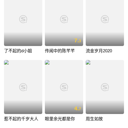
7.
3
了不起的d小姐
传闻中的陈芊芊
流金岁月2020
4.
7
惹不起的千岁大人
眼里余光都是你
周生如故