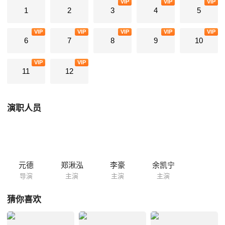
VIP
VIP
VIP
情缘后，她决定留下来勇敢面对。阴谋背后究竟隐藏着怎样的真相？钟无
1
2
3
4
5
寐、柳修文、江轩宇，花应迟，他们各自背负着怎样的深情？林洛景终将
情归何处，她能顺利回到现实世界吗？
VIP
VIP
VIP
VIP
VIP
6
7
8
9
10
VIP
VIP
11
12
演职人员
元德
郑湫泓
李豪
余凯宁
导演
主演
主演
主演
猜你喜欢