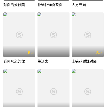
对你的爱很美
扑通扑通喜欢你
大男当婚
5.
8.
0
7
看见味道的你
生活家
上错花轿嫁对郎