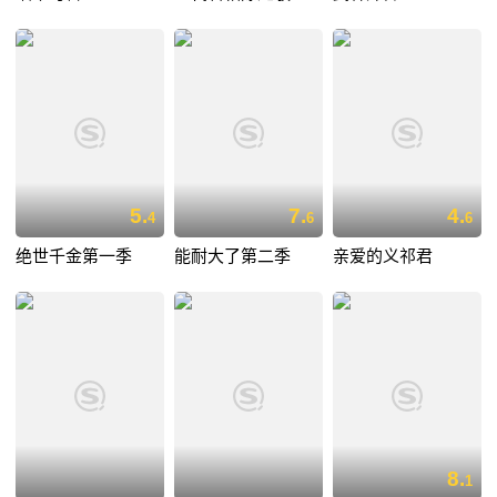
5.
7.
4.
4
6
6
绝世千金第一季
能耐大了第二季
亲爱的义祁君
8.
1