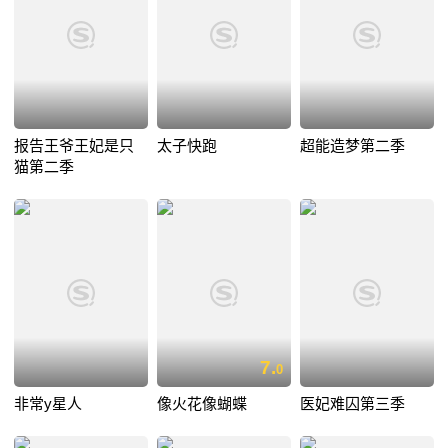
报告王爷王妃是只
太子快跑
超能造梦第二季
猫第二季
7.
0
非常y星人
像火花像蝴蝶
医妃难囚第三季