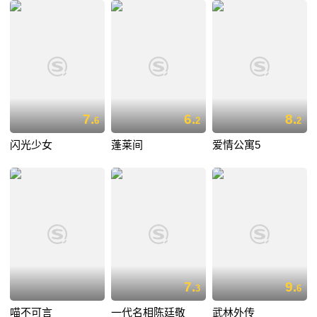
7.
6.
8.
6
2
2
闪光少女
蓬莱间
爱情公寓5
7.
9.
3
6
喵不可言
一代名相陈廷敬
武林外传