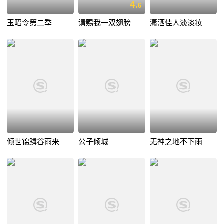
4.
6
玉昭令第二季
请赐我一双翅膀
潇洒佳人淡淡妆
倾世锦鳞谷雨来
公子倾城
无神之地不下雨