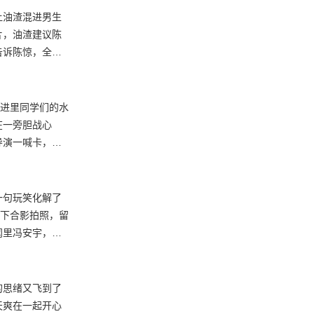
陈惊和油渣合奏
让油渣混进男生
片，油渣建议陈
告诉陈惊，全学
，师兄李飒鼓励
有希望。502
宇移走花园里的
勇进里同学们的水
在一旁胆战心
导演一喊卡，两
冯安宇对于青春
师的细心关照。
樱仔继续被宿舍
一句玩笑化解了
轮下合影拍照，留
闻里冯安宇，宋
渣经历这一整天
无意保护也被陈
了警告处分。冯
的思绪又飞到了
天爽在一起开心