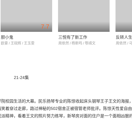
7.7
胆小鬼
三悦有了新工作
反转人
欧豪 / 王砚辉 / 王玉雯
周依然 / 杨新鸣 / 鄂靖文
周依然 / 
21-24集
学院校园生活的大幕。民乐扬琴专业的陈惊收起床头钢琴王子王文的海报
笑着穿过走廊，路过神秘的502宿舍正被宿管老师批评。陈惊天性爱自
观派精神，看着王文的照片努力练琴，新琴房对面的住户是一个面相凶狠
堂鼓专业的油渣练谱子和她一起演奏一首曲子。在琴房卫生的突击检查中
而被批评。语文老师陈和煦是陈惊的姐姐，她私下教育陈惊不要经常搞些