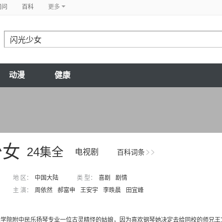
问问
百科
更多
动漫
健康
少女
24集全
电视剧
百科词条
地 区：
中国大陆
类 型：
喜剧
剧情
主 演：
周依然
郝富申
王安宇
李昳晨
田宜峰
乐学院附中民乐扬琴专业一位古灵精怪的姑娘，因为喜欢钢琴她决定去给同校的师兄王