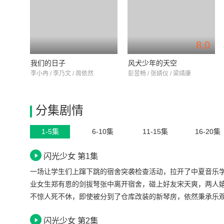
8.0
我们的日子
风犬少年的天空
李小冉 / 李乃文 / 周依然
彭昱畅 / 张婧仪 / 梁靖康
分集剧情
1-5集
6-10集
11-15集
16-20集
闪光少女 第1集
一场让学生们上蹿下跳的宿舍突袭检查活动，拉开了中夏音乐
业女生郑有恩的剑拔弩张中离开宿舍，碰上好友宋天爽，两人嬉
不惊人死不休，即使被分到了仓库改装的新琴房，依然秉承乐
陈惊扰民屡次抗议，陈惊细心观察后心生一计，邀请男闺蜜大
闪光少女 第2集
宋天爽因为分别私藏彩色串儿灯、煮蛋器和明星冯安宇的照片