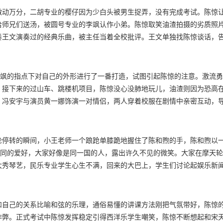
两人无法说服彼此，陈惊认为，陈和煦必然是尚未从失恋的阴影里走出。
激动万分，二胡专业的樱仔因为少白头被男生捉弄，没有完成考试。陈惊
给师兄们送汤，被圆号专业的李飒认作小弟。陈惊取笑油渣拍摄的劣质照
奏王文演奏过的经典乐曲，被主任当着全校批评。王文单独找陈惊谈话，
陈惊对王文愈发崇拜，由暗恋上升到明恋。油渣看到陈惊的表现心情复杂
02宿舍的小霾发现樱仔躲在女厕所里哭泣，小霾对樱仔说要勇敢地站出来才
任训话，但樱仔备受感动，第一次感受到了友情的滋味。陈和煦想让冯安
李飒的指点下对自己的外形进行了一番打造，试图引起陈惊的注意。激流
以定期来她家花园和树谈心。
，接下来的过山车、跳楼机项目，陈惊没心没肺地玩儿，油渣则因为恐高
，冯安宇与演员黄一娜饰演一对情侣，两人穿着校服在剧情中亲密互动，
剧中的清纯少女人设完全相反，冯安宇完全无法带入情绪，导演试图唤醒
的脸。午餐时刻，小王老师对陈和煦分外照顾，陈和煦也感受到了小王老
爽表示会替油渣保密，并立刻向油渣出售自己抓拍的油渣与陈惊的合影。
轮停转的瞬间，小王老师一个踉跄单膝跪地握住了陈和煦的手，陈和煦以
共乘一辆摩天轮座舱，樱仔再次被502的友情温暖。
相同的爱好，大家好像是同一国的人，露出许久不见的微笑。大家在摩天
大秀琴艺，民乐专业学生心生不满，回来的大巴上，学生们讨论起娱乐新
是民乐系师兄，民乐与西洋乐学生间的矛盾瞬间升级，大战一触即发。油
房外五线谱纷飞，混战中王文的出现在陈惊的眼中犹如慢镜头，对陈惊的
结束了这场荒唐的争斗。系主任做了全体训话，对参与打架的同学都进行
和自己的关系比喻和弦的乐理，通俗易懂的讲课方法刚把气氛带好，陈惊
乱讲，陈和煦不屑地霸气回应，将冯安宇按倒在地。
作弊。正式考试中陈惊发挥稳定引得西洋乐学生嘲笑，陈惊不断想起和宋