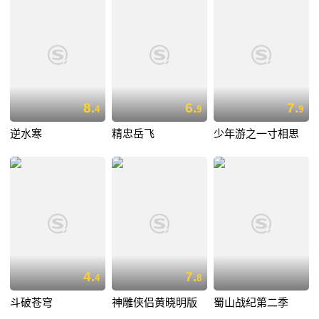
8.
6.
7.
4
9
9
逆水寒
精忠岳飞
少年游之一寸相思
4.
7.
4
8
斗破苍穹
神雕侠侣黄晓明版
蜀山战纪第二季