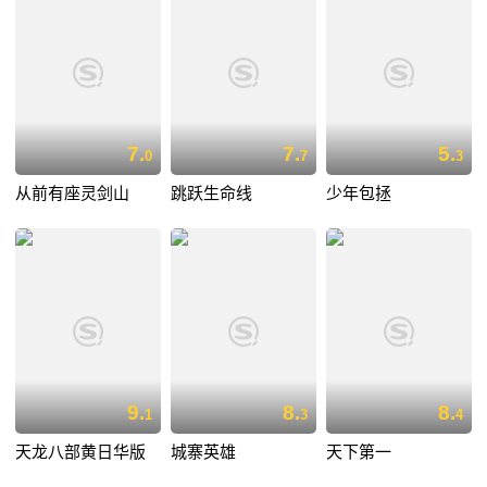
7.
7.
5.
0
7
3
从前有座灵剑山
跳跃生命线
少年包拯
9.
8.
8.
1
3
4
天龙八部黄日华版
城寨英雄
天下第一