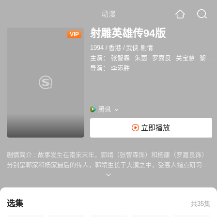
动漫
射雕英雄传94版
VIP
1994
/
香港
/
武侠 剧情
主演：
张智霖
朱茵
罗嘉良
关宝慧
黎耀祥
导演：
李添胜
腾讯
立即播放
剧情简介 :
故事发生在南宋末年，郭靖（张智霖饰）和杨康（罗嘉良饰）
分别是郭家和杨家最后的传人，郭靖生长于大漠之中，受高人指点研习武
艺，为人忠厚正直，而杨康则被金人完颜洪烈（王伟饰）收养，成为了太
子。某日，郭靖南下，结识了名为黄蓉（朱茵饰）的伶俐女子，随着时间
的推移，两人之间情愫渐生，渐渐走到了一起。与此同时，郭靖更得到了
选集
共35集
北丐洪七公（刘丹饰）和周伯通（黎耀祥饰）的指点，分别习得了江湖失
传已久的降龙十八掌及九阴真经。一次意外中，杨康得知了完颜洪烈正是