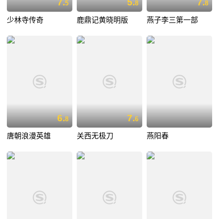
7.
5.
7.
5
8
8
少林寺传奇
鹿鼎记黄晓明版
燕子李三第一部
6.
7.
8
6
唐朝浪漫英雄
关西无极刀
燕阳春