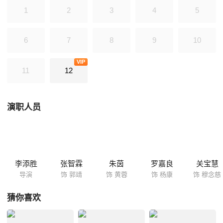
自己的杀父仇人，然而，在利益的驱使下，他认贼作父，更联合邪恶的西
1
2
3
4
5
毒欧阳锋（朱铁和饰），企图从郭靖手上夺取武林秘籍。
6
7
8
9
10
VIP
11
12
演职人员
李添胜
张智霖
朱茵
罗嘉良
关宝慧
导演
饰 郭靖
饰 黄蓉
饰 杨康
饰 穆念慈
猜你喜欢