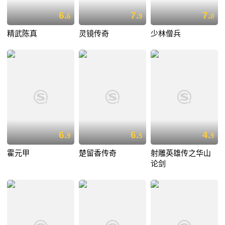
6.
7.
7.
6
9
0
精武陈真
灵镜传奇
少林僧兵
6.
6.
4.
9
5
9
霍元甲
楚留香传奇
射雕英雄传之华山
论剑