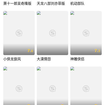
萧十一郎吴奇隆版
天龙八部刘亦菲版
机动部队
7.
7.
6
3
小侠龙旋风
大漠情怨
神雕侠侣