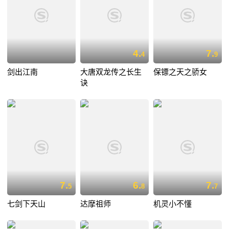
4.
7.
4
9
剑出江南
大唐双龙传之长生
保镖之天之骄女
诀
7.
6.
7.
5
8
7
七剑下天山
达摩祖师
机灵小不懂