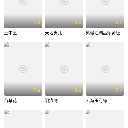
7.
8.
8.
5
6
7
王中王
天地男儿
笑傲江湖吕颂贤版
7.
8.
7.
9
2
4
苗翠花
泪痕剑
云海玉弓缘