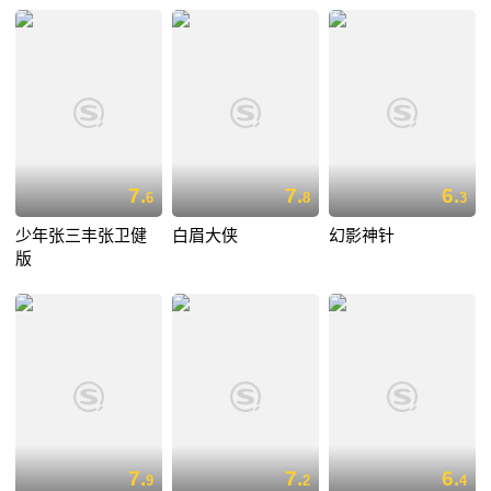
7.
7.
6.
6
8
3
少年张三丰张卫健
白眉大侠
幻影神针
版
7.
7.
6.
9
2
4