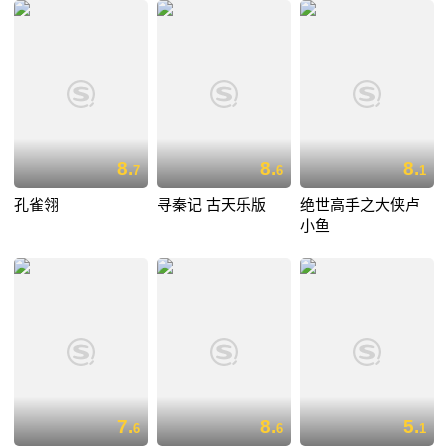
8.
8.
8.
7
6
1
孔雀翎
寻秦记 古天乐版
绝世高手之大侠卢
小鱼
7.
8.
5.
6
6
1