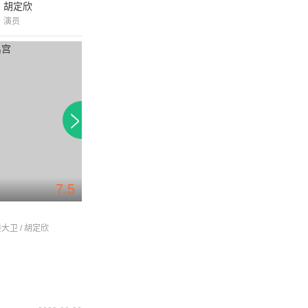
胡定欣
演员
7.5
8.8
宫
Loving You我爱你
lovingyou我爱你
姜大卫 / 胡定欣
吴启华 / 邓萃雯 / 薛家燕
薛家燕 / 吴启华 / 邓