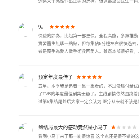
远远大于感性作出正确的选择。但这部里面医生一再..
9。
快速的節奏，比起第一部更快，全程高能，多線推動
實習醫生無聊一點點，但每集佔5分鐘左右很快過去
者是親手為愛人做手術救回愛人。雖然本部很好看，..
预定年度最佳了
五星。本季我是追着一集一集看的，不过没钱付给优
了TVB的年度最佳剧集无疑了。主线剧情依然围绕
过第5集结尾处后大家一定会认为:医疗从来就不该是暴.
到结局最大的感动竟然是小马丁
看到小马丁来了那一刹很惊喜 这个点还是很不错的这