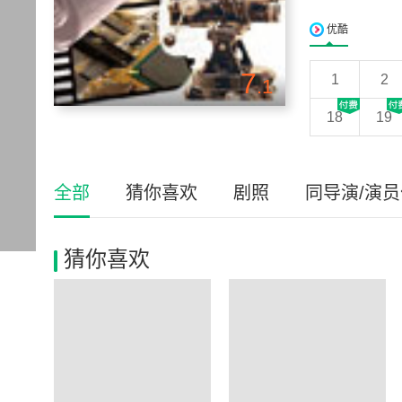
优酷
7
1
2
.1
18
19
全部
猜你喜欢
剧照
同导演/演
猜你喜欢