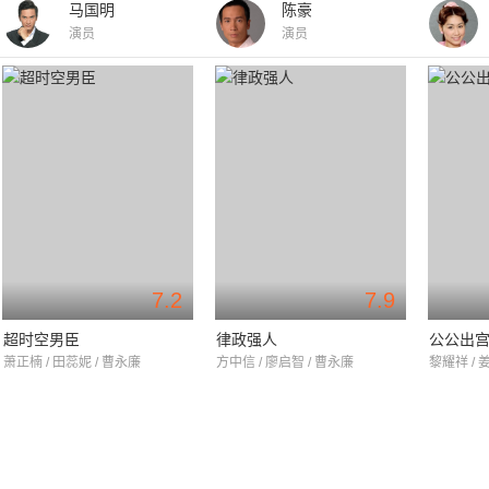
马国明
陈豪
演员
演员
7.2
7.9
超时空男臣
律政强人
公公出
萧正楠 / 田蕊妮 / 曹永廉
方中信 / 廖启智 / 曹永廉
黎耀祥 / 