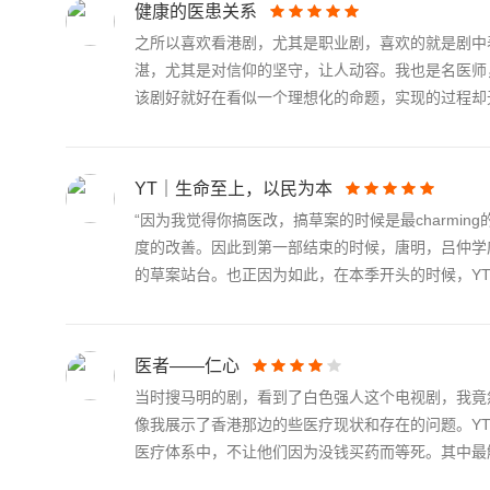
健康的医患关系
之所以喜欢看港剧，尤其是职业剧，喜欢的就是剧中
湛，尤其是对信仰的坚守，让人动容。我也是名医师
该剧好就好在看似一个理想化的命题，实现的过程却无.
YT｜生命至上，以民为本
“因为我觉得你搞医改，搞草案的时候是最charmi
度的改善。因此到第一部结束的时候，唐明，吕仲学
的草案站台。也正因为如此，在本季开头的时候，YT..
医者——仁心
当时搜马明的剧，看到了白色强人这个电视剧，我竟
像我展示了香港那边的些医疗现状和存在的问题。Y
医疗体系中，不让他们因为没钱买药而等死。其中最触.