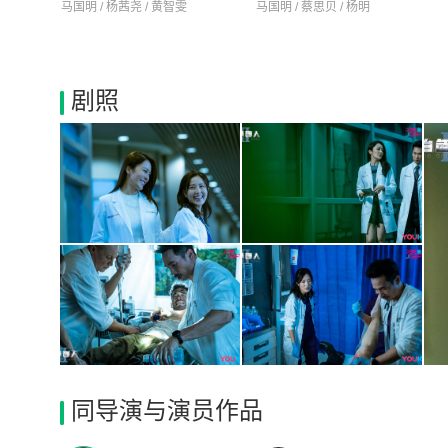
马国明 / 杨茜尧 / 黄智雯
马国明 / 蔡思贝 / 杨明
剧照
同导演与演员作品