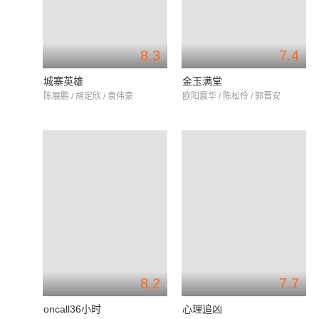
8.3
7.4
城寨英雄
金玉满堂
陈展鹏 / 胡定欣 / 袁伟豪
欧阳震华 / 陈松伶 / 郭晋安
8.2
7.7
oncall36小时
心理追凶