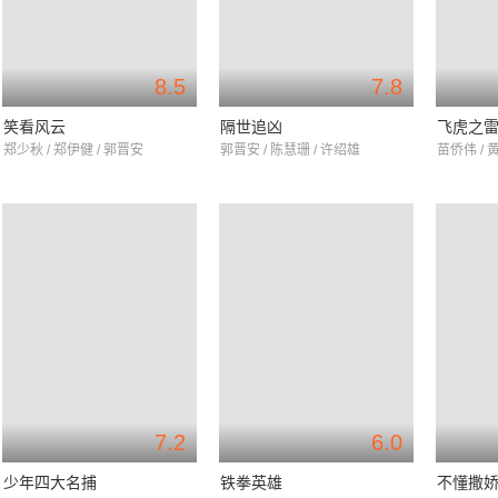
8.5
7.8
笑看风云
隔世追凶
飞虎之
郑少秋 / 郑伊健 / 郭晋安
郭晋安 / 陈慧珊 / 许绍雄
苗侨伟 / 
7.2
6.0
少年四大名捕
铁拳英雄
不懂撒