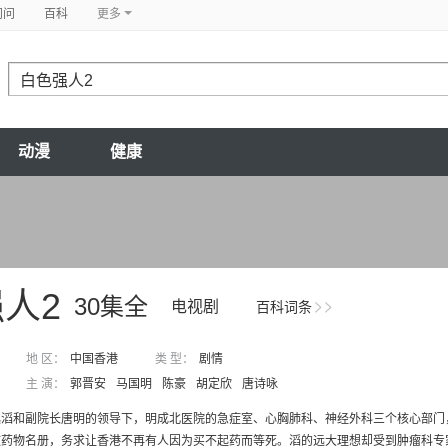
问问
百科
更多
动漫
健康
人2
30集全
电视剧
百科词条
地 区：
中国香港
类 型：
剧情
主 演：
郭晋安
马国明
陈豪
胡定欣
唐诗咏
逸滔和副院长唐明的领导下，明成北医院的急症室、心胸肺科、神经外科三个核心部门
药物名册，务求让香港不再有人因为买不起药而等死。滔的远大理想却受到肿瘤科专家