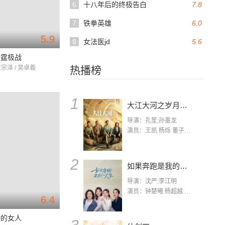
6
十八年后的终极告白
7.8
7
铁拳英雄
6.0
5.9
8
女法医jd
5.6
雷霆极战
黄宗泽 / 吴卓羲
热播榜
1
大江大河之岁月如歌
导演：孔笙;孙墨龙
演员：王凯 杨烁 董子健 杨采钰 张佳宁 练练 林栋甫 房子斌
2
如果奔跑是我的人生
导演：沈严;李江明
演员：钟楚曦 杨超越 许娣 陈小艺 侯雯元 宋洋 王宥钧 李添诺
6.4
娇的女人