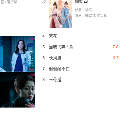
3
仙剑四
宣萱 / 唐诗咏
导演：杨玄
演员：鞠婧祎 陈哲远 茅子俊 毛晓慧 王媛可 张志浩 林枫松 张帆（演员）
4
繁花
5
当我飞奔向你
7.6
6
长风渡
6.7
7
偷偷藏不住
8
玉骨遥