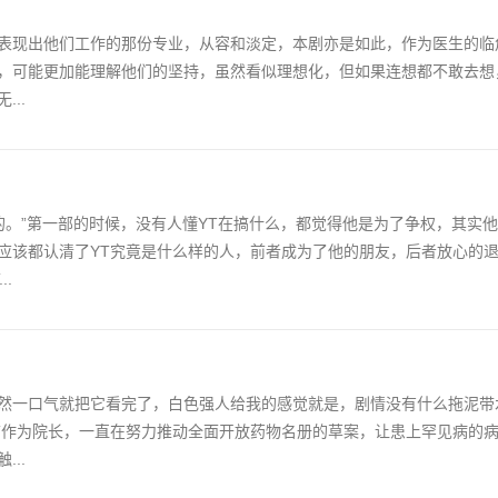
表现出他们工作的那份专业，从容和淡定，本剧亦是如此，作为医生的临
，可能更加能理解他们的坚持，虽然看似理想化，但如果连想都不敢去想
..
ng的。”第一部的时候，没有人懂YT在搞什么，都觉得他是为了争权，其实
应该都认清了YT究竟是什么样的人，前者成为了他的朋友，后者放心的退
.
然一口气就把它看完了，白色强人给我的感觉就是，剧情没有什么拖泥带
T作为院长，一直在努力推动全面开放药物名册的草案，让患上罕见病的
..