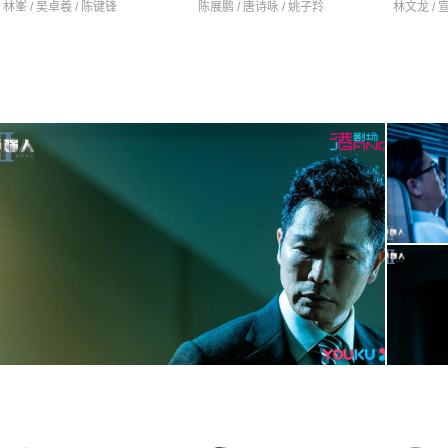
林峯 / 吴卓羲 / 陈键锋
陈展鹏 / 唐诗咏 / 姚子羚
林文龙 / 