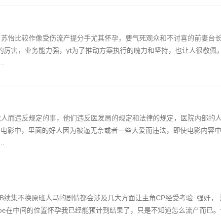
除了苏怡比较作像受伤流产提分手尤其怀孕，要气死观众和不讨喜的前妻台
厉害，业务能力强，yt为了推动方案执行的魄力和坚持，也让人很敬佩，还
.
病救人而违反规定的事，他们违反医发局的规定和法律的规定，医院内部的
多电影中，里面的好人因为被逼无奈或者一些大爱而违法，即使电影内容
.
B续集不换原班人马的剧情都会涉及几大方面让主角CP经受考验: 强奸， 
Zoe在中间的位置怀孕我已经能预计到结果了，只是不知道怎么流产而已