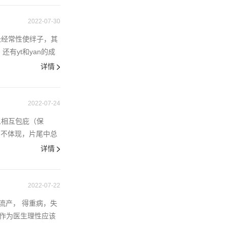
2022-07-30
长经常性使绊子，其
有yt和yan的成
详情
2022-07-24
人相互包庇（保
中不体现，片尾中总
详情
2022-07-22
流产， 得重病，失
。作为医生理性应该