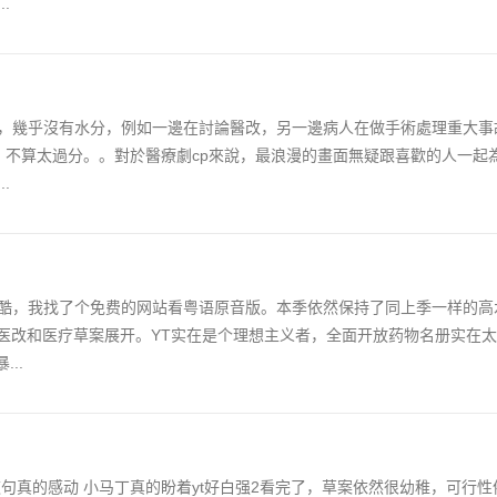
.
，幾乎沒有水分，例如一邊在討論醫改，另一邊病人在做手術處理重大事
，不算太過分。。對於醫療劇cp來說，最浪漫的畫面無疑跟喜歡的人一起
.
酷，我找了个免费的网站看粤语原音版。本季依然保持了同上季一样的高
着医改和医疗草案展开。YT实在是个理想主义者，全面开放药物名册实在
..
句真的感动 小马丁真的盼着yt好白强2看完了，草案依然很幼稚，可行性