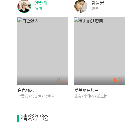
罗永贤
郭晋安
导演
演员
8.1
6.3
白色强人
爱美丽狂想曲
郭晋安 / 马国明 / 唐诗咏
陈豪 / 李佳芯 / 萧正楠
精彩评论