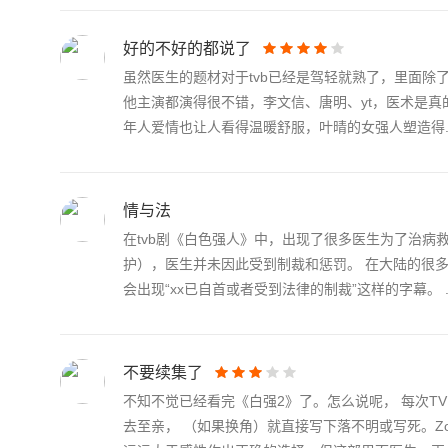
好的不好的都说了
虽然医生的题材对于tvb已经是驾轻就熟了，里面
他主演都演得很不错，李文信、唐明、yt，医术是真的
年人爱情也让人看得温暖舒服，叶晴的女强人塑造得..
情与法
在tvb剧《白色强人》中，出现了很多医生为了治
护），医生并未因此受到制裁和惩罚。 在大陆的很
会出现“xx已自首或者受到法律的制裁”这样的字幕。 ..
不要续集了
不知不觉已经看完《白强2》了。怎么说呢， 每次TV
去至亲， （如果换角）就直接写下落不明或写死。