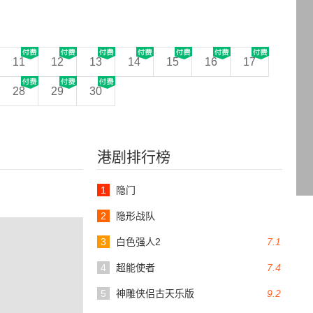
11
12
13
14
15
16
17
28
29
30
港剧排行榜
1
隐门
2
隐形战队
3
白色强人2
7.1
4
超能使者
7.4
5
神雕侠侣古天乐版
9.2