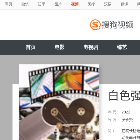
网页
微信
知乎
图片
视频
医疗
汉语
翻译
首页
电影
电视剧
综艺
白色强
年 代：
2022
导 演：
罗永贤
简 介：
在院长杨
动全面开放