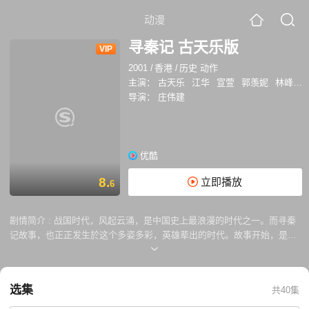
动漫
寻秦记 古天乐版
VIP
2001
/
香港
/
历史 动作
主演：
古天乐
江华
宣萱
郭羡妮
林峰
滕
导演：
庄伟建
优酷
8.
立即播放
6
剧情简介 :
战国时代，风起云涌，是中国史上最浪漫的时代之一。而寻秦
记故事，也正正发生於这个多姿多彩，英雄辈出的时代。故事开始，是在
廿一世纪的未来世界，特种部队精英项少龙，机智过人，身手不凡，被选
中参与一项神秘计划。有关当局，多年以来一直进行秘密研究，终於成全
世界第一部时空穿梭机。项少龙在千挑万选之下，终成为首位穿梭时空的
选集
共40集
实验者。项少龙展开他的划时代的旅程，回到二千多年前，亦即是战国时
代的中国，秦王嬴政登基那年的咸阳城。岂料时空穿梭机突然发生故障，