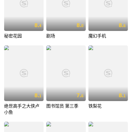
8.
8.
8.
4
0
6
秘密花园
剧场
魔幻手机
8.
7.
8.
1
6
1
绝世高手之大侠卢
图书馆员 第三季
铁梨花
小鱼