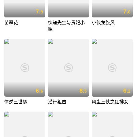
7.
7.
9
6
苗翠花
快递先生与贵妃小
小侠龙旋风
姐
6.
8.
6.
6
5
2
情逆三世缘
潜行狙击
风尘三侠之红拂女