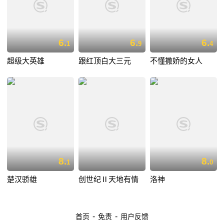
6.
6.
6.
1
9
4
超级大英雄
跟红顶白大三元
不懂撒娇的女人
8.
8.
1
0
楚汉骄雄
创世纪Ⅱ天地有情
洛神
-
-
首页
免责
用户反馈