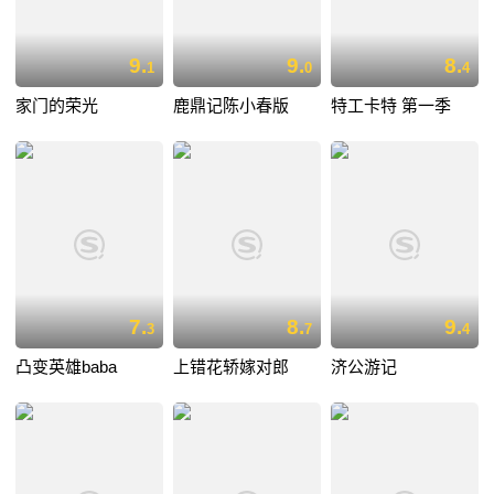
9.
9.
8.
1
0
4
家门的荣光
鹿鼎记陈小春版
特工卡特 第一季
7.
8.
9.
3
7
4
凸变英雄baba
上错花轿嫁对郎
济公游记