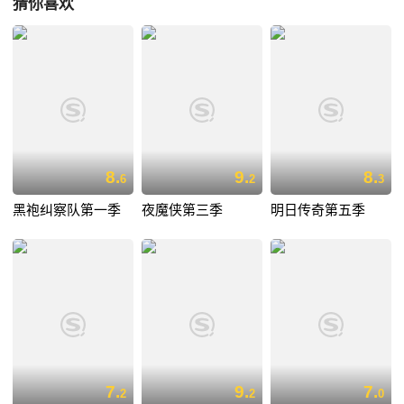
猜你喜欢
赵盘，心中只感到无奈。项少龙深知兔死狗烹，决定助嬴政(赵盘)除去吕
不韦和之后，便举家退隐塞外。谁知嬴政(越盘)为保身世之谜，竟对顶少
龙生了杀机，一时间三方人马勾心斗角，各怀鬼胎，令加冕大典形劣更为
险恶。
8.
9.
8.
6
2
3
黑袍纠察队第一季
夜魔侠第三季
明日传奇第五季
7.
9.
7.
2
2
0