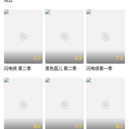
风云
7.
8.
7.
7
9
8
闪电侠 第二季
黑色孤儿 第二季
闪电侠第一季
8.
7.
8.
4
7
1