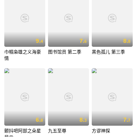
9.
7.
8.
4
6
8
巾帼枭雄之义海豪
图书馆员 第二季
黑色孤儿 第三季
情
6.
8.
7.
8
3
7
颤抖吧阿部之朵星
九五至尊
方谬神探