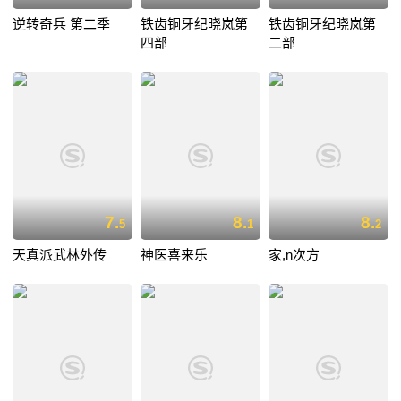
逆转奇兵 第二季
铁齿铜牙纪晓岚第
铁齿铜牙纪晓岚第
四部
二部
7.
8.
8.
5
1
2
天真派武林外传
神医喜来乐
家,n次方