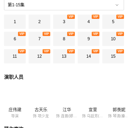
项少龙被送至秦王嬴政登基前一年的赵国。项少龙孤身流落赵国，为了可
以回到未来，决意不顾一切，也要找到当时尚未继位，仍在赵国被软禁，
VIP
VIP
VIP
过著质子生活的嬴政，助其建立一番伟大功业。项少龙千辛万苦，前往赵
1
2
3
4
5
都邯郸寻找嬴政，途中因相助赵国畜牧大王乌氏家将陶方，击退马贼灰，
得到乌氏赏识，更获其女乌廷芳之青，但同时惹来正极力追求乌廷芳的剑
VIP
VIP
VIP
VIP
VIP
客连晋妒忌。赵王知悉魏国信陵君得到了鲁国巧匠公输般造武器的精密图
6
7
8
9
10
<鲁公秘录，为了防止魏国成厉害武器侵赵.表面上派项少龙护送三公主赵
倩嫁到魏国作储妃，以示赵、魏两国友好，实则命项少龙伺机盗取<鲁公
VIP
VIP
VIP
VIP
VIP
秘录。项少龙成功盗取<鲁公秘录逃离魏国，返抵邯郸，因立下大功，备
11
12
13
14
15
受赵王重用，更令赵穆恨之刺骨。赵穆想方设法，屡欲加害项少龙不果，
反让项少龙发现自己一心要找的嬴政，原来被赵穆囚於其府中，而其母后
朱姬更已成为赵穆之禁。项少龙藉著乌氏的关，与秦国吕不韦取得连，吕
演职人员
不韦为了巩固其势力，乃命项少龙设法把朱姬、嬴政母子救回秦国。项少
龙千辛万苦，救出朱姬，却从朱姬口中，得悉一直被赵穆所软禁之人根本
只是替身，真正的嬴政早已秘密送往一穷家寄养。可是再在项少龙查探之
下，惊闻真嬴政竟也死於战乱。项少龙面临困境，为了求存，忽发奇想，
决以赵倩表弟赵盘冒充嬴政。项少龙在乌氏的协助之下，成功避过赵穆耳
目，举家与朱姬、嬴政(赵盘)母子逃出赵国，直奔咸阳。庄襄王死，由赵
庄伟建
古天乐
江华
宣萱
郭羡妮
盘盲充的嬴政继位，嬴政(赵盘)因未成年(未满廿一岁)，仍未能正式加冕，
导演
饰 项少龙
饰 连晋(嫪毐)
饰 乌廷芳(凤菲)
饰 琴清(秦
使吕不韦得以摄政之名，大权在握，同时开始密谋对付项少龙。项少龙眼
见嬴政(赵盘)做事越来越处心积虑，行为更是心狠手辣，已非当日初见之