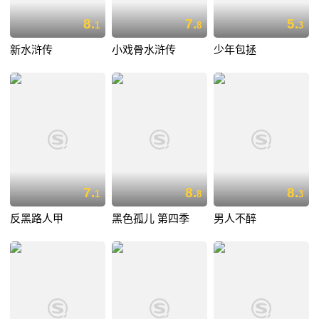
8.
7.
5.
1
8
3
新水浒传
小戏骨水浒传
少年包拯
7.
8.
8.
1
8
3
反黑路人甲
黑色孤儿 第四季
男人不醉