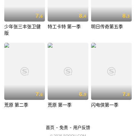
7.
8.
8.
6
4
3
少年张三丰张卫健
特工卡特 第一季
明日传奇第五季
版
7.
6.
7.
6
9
8
荒原 第二季
荒原 第一季
闪电侠第一季
-
-
首页
免责
用户反馈
© 2026 SOGOU.COM