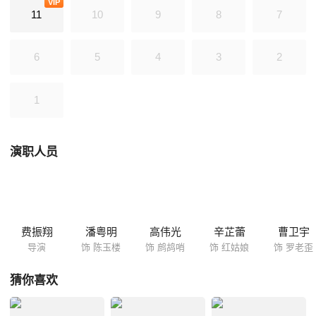
VIP
11
10
9
8
7
6
5
4
3
2
1
演职人员
费振翔
潘粤明
高伟光
辛芷蕾
曹卫宇
导演
饰 陈玉楼
饰 鹧鸪哨
饰 红姑娘
饰 罗老歪
猜你喜欢