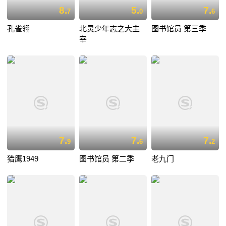
8.
5.
7.
7
0
6
孔雀翎
北灵少年志之大主
图书馆员 第三季
宰
7.
7.
7.
9
6
2
猎鹰1949
图书馆员 第二季
老九门