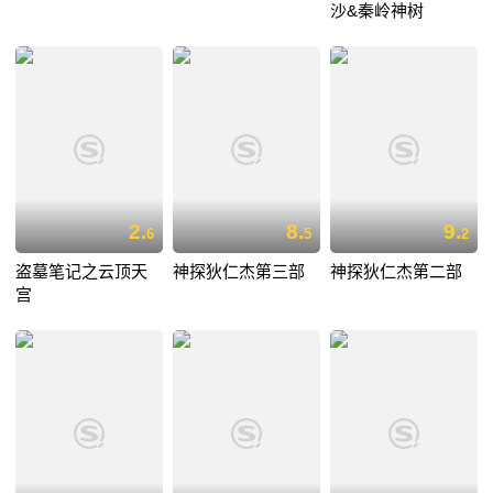
沙&秦岭神树
2.
8.
9.
6
5
2
盗墓笔记之云顶天
神探狄仁杰第三部
神探狄仁杰第二部
宫