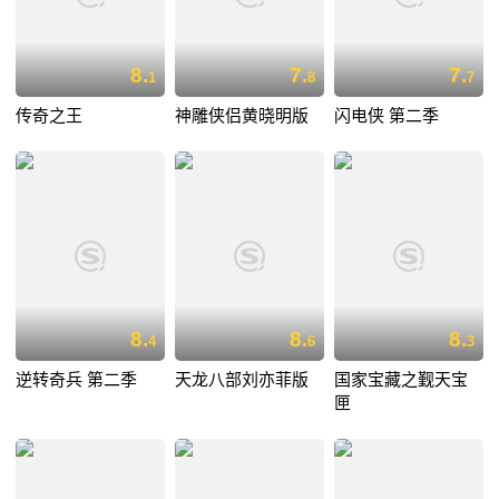
8.
7.
7.
1
8
7
传奇之王
神雕侠侣黄晓明版
闪电侠 第二季
8.
8.
8.
4
6
3
逆转奇兵 第二季
天龙八部刘亦菲版
国家宝藏之觐天宝
匣