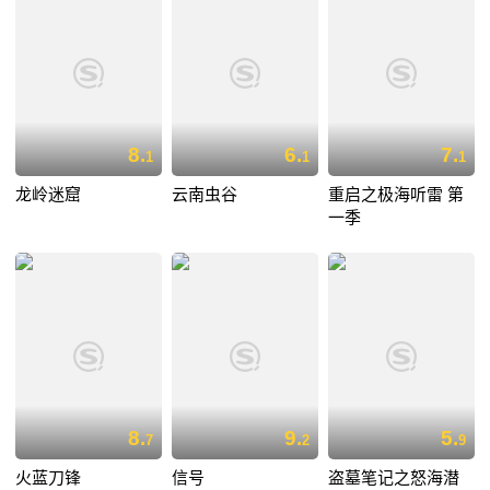
8.
6.
7.
1
1
1
龙岭迷窟
云南虫谷
重启之极海听雷 第
一季
8.
9.
5.
7
2
9
火蓝刀锋
信号
盗墓笔记之怒海潜