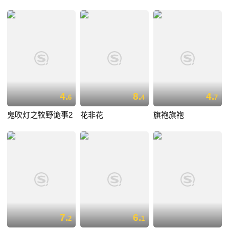
4.
8.
4.
6
4
7
鬼吹灯之牧野诡事2
花非花
旗袍旗袍
7.
6.
2
1