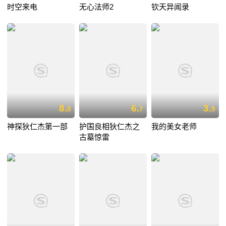
时空来电
无心法师2
钦天异闻录
8.
6.
3.
8
7
9
神探狄仁杰第一部
护国良相狄仁杰之
我的美女老师
古墓惊雷