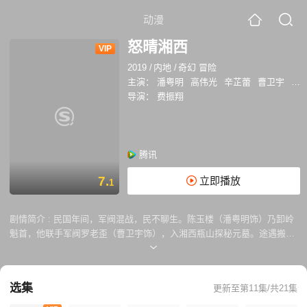
动漫
怒晴湘西
VIP
2019
/
内地
/
奇幻 冒险
主演：
潘粤明
高伟光
辛芷蕾
曹卫宇
盛
导演：
费振翔
腾讯
7.
立即播放
1
剧情简介 :
民国年间，军阀混战，民不聊生。陈玉楼（潘粤明饰）乃卸岭
魁首，他联手军阀罗老歪（曹卫宇饰），入湘西瓶山探秘元墓。途遇搬山
道人鹧鸪哨（高伟光饰），搬山历来不为财物，只为寻找解除族人诅咒的
雮尘珠。为了进入这座从未被人染指的元朝大墓，搬山、卸岭两大派在此
结盟。
选集
更新至第11集/共21集