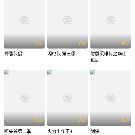
7.
7.
4.
3
0
9
神雕侠侣
闪电侠 第三季
射雕英雄传之华山
论剑
7.
7.
5.
2
6
6
断头谷第二季
火力少年王4
剑侠