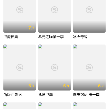
7.
7
飞虎神鹰
暮光之瞳第一季
冰火奇缘
6.
6.
6.
1
9
7
浙版西游记
孤岛飞鹰
图书馆员 第一季