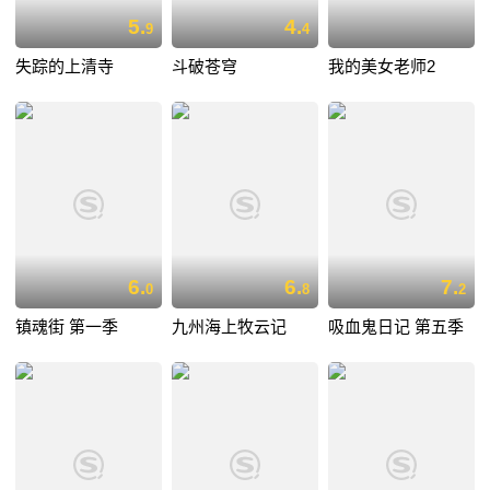
5.
4.
9
4
失踪的上清寺
斗破苍穹
我的美女老师2
6.
6.
7.
0
8
2
镇魂街 第一季
九州海上牧云记
吸血鬼日记 第五季