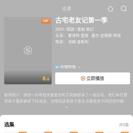
动漫
古宅老友记第一季
VIP
2019
/
英国
/
喜剧 奇幻
主演：
夏洛特·里奇
基尔·史密斯·拜诺
洛利
导演：
汤姆·金斯利
哔哩哔哩
8.
立即播放
6
剧情简介 :
讲述一对年轻夫妻麦克和艾莉森继承了一座古宅，他们本打算
把房子重新装修下住进去，没想到这老房子里生活着很多不同历史时期的
鬼，由于各自生活的时代不同，他们之间几乎难以沟通，鬼跟鬼、鬼跟人
常常闹得不可开交...
选集
共6集