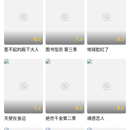
6.
7.
6.
0
6
3
惹不起的殿下大人
图书馆员 第三季
地球脸红了
7.
5.
6.
2
2
9
天使在身边
绝世千金第二季
通感恋人