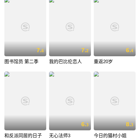
7.
7.
6.
6
2
4
图书馆员 第二季
我的巴比伦恋人
重返20岁
6.
8.
3
3
和反派同居的日子
无心法师3
今日的猫村小姐