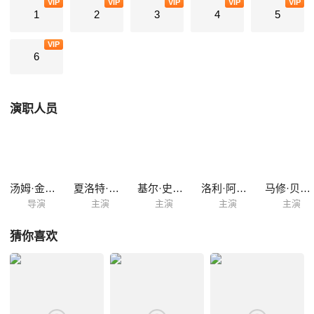
VIP
VIP
VIP
VIP
VIP
1
2
3
4
5
VIP
6
演职人员
汤姆·金斯利
夏洛特·里奇
基尔·史密斯·拜诺
洛利·阿德福普
马修·贝恩顿
导演
主演
主演
主演
主演
猜你喜欢