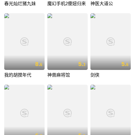
春光灿烂猪九妹
魔幻手机2傻妞归来
神医大道公
8.
5.
5.
6
3
6
我的胡搅年代
神兽麻将馆
剑侠