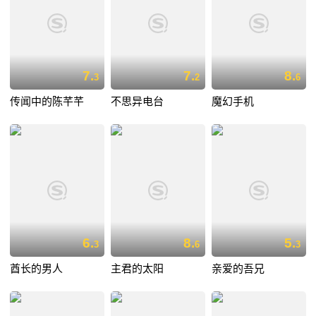
7.
7.
8.
3
2
6
传闻中的陈芊芊
不思异电台
魔幻手机
6.
8.
5.
3
6
3
酋长的男人
主君的太阳
亲爱的吾兄