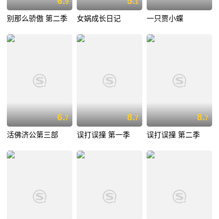
6.
5.
9
1
别那么骄傲 第二季
女娲成长日记
一只贾小蝶
6.
8.
8.
7
7
7
活佛济公第三部
误打误撞 第一季
误打误撞 第二季