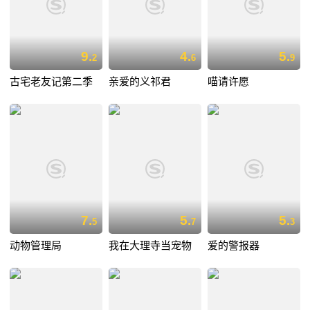
9.
4.
5.
2
6
9
古宅老友记第二季
亲爱的义祁君
喵请许愿
7.
5.
5.
5
7
3
动物管理局
我在大理寺当宠物
爱的警报器