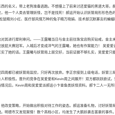
的记忆通通消除。一切结束后女子惊讶发现，催眠喇叭竟对郝运无效。于
东西的名义，带上老狗准备逃跑。不想撞上了前来讨还爱猫的黑道大哥，
两个选择。要么加入妖管局，要么被割去大脑海绵体。
笑，他一个人类去管理妖怪，岂不是找死！郝运开始认识妖管局形形色色
卦的松鼠精刘小红、医疗部风情万种的兔子精万晓娟、技术部沉默寡言的蝙
的第一个任务，是制止水熊虫妖怪自杀。难道妖管局处理的都是这种鸡毛
珠宝店发生了矢气爆炸大案，多人昏迷受伤。郝运和吴爱爱赶到事发现场
本市所有狐狸妖怪的名单。郝运和吴爱爱带着红薯、大豆等“催屁”神器
数对其进行犀利审问。——王露曦当日与金主前往珠宝店购买钻戒，金主
收集，郝运巧用智慧，说服王露曦配合验屁。
放屁大赛冠军。入城后才变成洋气的王露曦，她也有作案能力！ 吴爱爱
证实了她的话。王露曦与妖管局上层交好，当前证据不够扎实，吴爱爱只
现场，发现了一段遗漏的监控。视频中隐约出现了一个带着口罩的女人身
运在审讯室与王露曦攀谈，觉得事情另有蹊跷。他仔细查看了王露曦的手
者另有其人。王春华有一青梅足马，名叫大根。王露曦进城后与其分手，
现四周都已被妖管局监控，只好再次放弃。李正宗接到上级电话，妖管三
，想要毁了她现在的生活，好跟他回村。
人积极性。晋升的竞争在吴爱爱和Kevin周之间展开！双方都跃跃欲试
情况后，Kevin周和吴爱爱派郝运小卞查鱼类妖怪资料。郝卞二人一无
，目前正是她即将变身欺，心率超过180就会变身成男！郝运眼珠一转，决
爱制服老金鱼，把犯人押回妖管局。刘小红认出这是水管工老余，奇怪的
重复年轻时的动作。难道老余当年是个杀手？郝运询问得知，原来当年那
。他改变策略，开始做出积极对待工作的姿态。郝运准备礼物，讨好妖管
为忘词错过了人生中最宝贵的机会。
貌。明德市又发现案情！数个高档小区，均发生了大鹅妖袭击富豪的事件