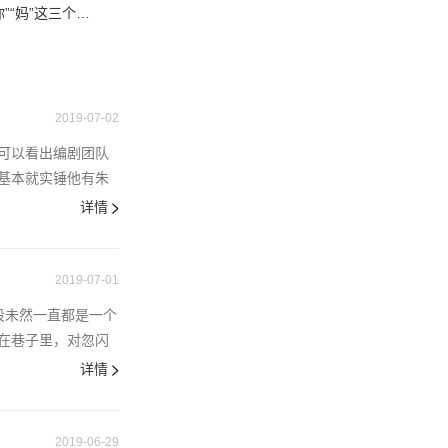
“妈”这三个
都是月河湾附近
一个大鹅据点，
技法，让秦礼和
2019-07-02
可以看出编剧团队
基本就实锤他有朱
详情
2019-07-01
段未然一直都是一个
在巷子里，对忽闪
详情
2019-06-29