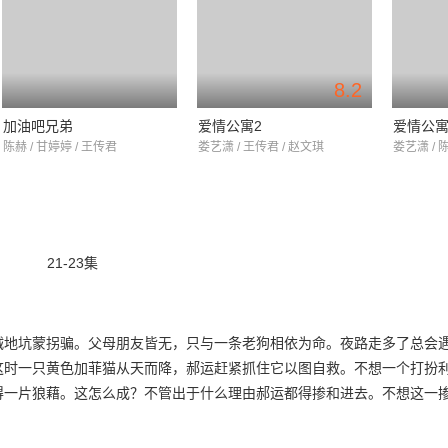
8.2
加油吧兄弟
爱情公寓2
爱情公寓
陈赫 / 甘婷婷 / 王传君
娄艺潇 / 王传君 / 赵文琪
娄艺潇 / 
21-23集
诚地坑蒙拐骗。父母朋友皆无，只与一条老狗相依为命。夜路走多了总会
这时一只黄色加菲猫从天而降，郝运赶紧抓住它以图自救。不想一个打扮
得一片狼藉。这怎么成？不管出于什么理由郝运都得掺和进去。不想这一
是妖怪通缉犯，女子一行人是妖怪管理局的探员。妖怪？妖怪管理局？是
看见妖怪的记忆，均会被妖管局删除。郝运目击了妖管局的抓捕。只见女