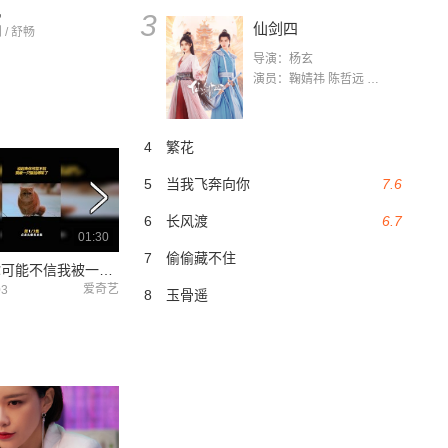
机
3
仙剑四
 / 舒畅
导演：杨玄
演员：鞠婧祎 陈哲远 茅子俊 毛晓慧 王媛可 张志浩 林枫松 张帆（演员）
4
繁花
5
当我飞奔向你
7.6
6
长风渡
6.7
01:30
01:26
7
偷偷藏不住
说起来你可能不信我被一只猫给绑架了 #动物管理局 #陈赫
一个屁引发的大案，越漂亮放屁越响吗？ #动物管理局 #冬日影娱大作战 #快手娱乐星熠计划
陈赫王子文爆笑探
爱奇艺
爱奇艺
03
2021-12-03
2021-12-03
8
玉骨遥