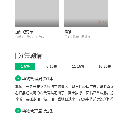
5.9
加油吧兄弟
瞄准
陈赫 / 王传君 / 于嘉萌
黄轩 / 陈赫 / 杨采钰
分集剧情
1-5集
6-10集
11-15集
16-20集
动物管理局 第1集
郝运是一名开宠物诊所的三流兽医，整日打虚假广告，满脸真
心把黑道大哥的名贵爱猫配出了一窝土猫崽，面临严重威胁。
诊所，要抓走加菲猫。加菲猫狼狈逃窜，追逐中将郝运诊所搞
猫咪竟然变成了一个彪型大汉，将郝运劫为人质！原来这猫咪
动物管理局 第2集
里生活着各色各样的妖怪，他们由妖怪管理局统一管理。人类