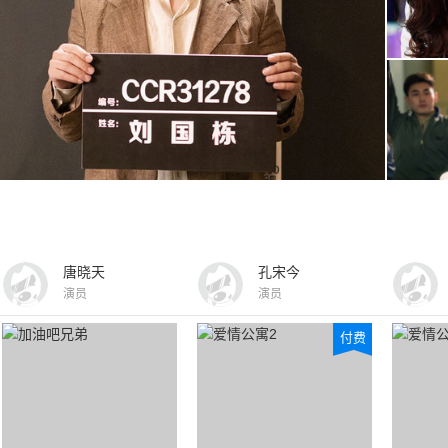
唐晓天
孔宋今
演员
演员
付费