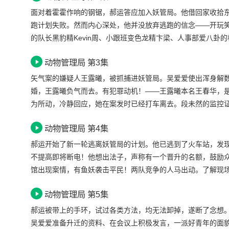
手击倒了加菲猫。之后她打开催眠喇叭，放出歌声，将目击者
面对着霍霍作响的钢锯，郝运答应加入妖管局。他借回家收拾
一并被带回了妖管局。妖管局局长李正宗谆谆善诱，给了郝运
跑计划失败。然而内心深处，他并没放弃逃跑的信念——开玩
的队长黑豹精Kevin周、小跟班变色龙精卞梁、人事部爱八
自己的顶头上司——做事雷厉风行的男人婆吴爱爱。郝运接触
动物管理局 第3集
运觉得这样倒是可以接受。不想大案立马就出现了。明德大街
过万晓娟化验，得出结论：这是狐狸妖的矢气作祟。刘小红列出
矢气案的嫌疑人王露曦，被抓捕进妖管局。吴爱爱使出浑身解
妖，收集各人的屁。明德市狐狸妖的头牌名媛王露曦的屁最难
婚，王露曦负气而去。有犯罪动机！——王露曦本名王春华，是
为所动，冷静回应，她在案发时已经打车离去。段未然的监控
露曦离去。为了挽回一城，吴爱爱带着郝运重新仔细查看犯罪
动物管理局 第4集
曦。吴爱爱自信地将王露曦逮捕归案，准备将其驱逐出境。郝
点。他重新鼓起勇气闻了王露曦的“屁”，终于破案。原来作案
郝运开始了新一轮逃离妖管局的计划。他已逃到了火车站，发
休。大根用当年两人的恋爱信物——屁，作案并陷害给王露曦
不提高即将断电！他想出法子，声称有一个晋升的名额，鼓励众
馆出现案情，有鱼妖袭击平民！两队竞争的人马出动。了解现场
外得知吴爱爱竟是黄鳝妖怪。22岁前为女性，22岁后为男性
动物管理局 第5集
身，好寻机逃跑。第二天该鱼妖犯人再次闯入茶馆作案。吴爱
杀手。万晓娟说出，金鱼老了洄游现象，类似老年痴呆，不断
郝运被带上的手环，试过各类方法，均无法卸掉，遂断了念想
制片厂。老余曾有一次机会，能够出演主角——杀手，他却因
吴爱爱准备升迁的资料、在会议上积极发言，一派好青年的面