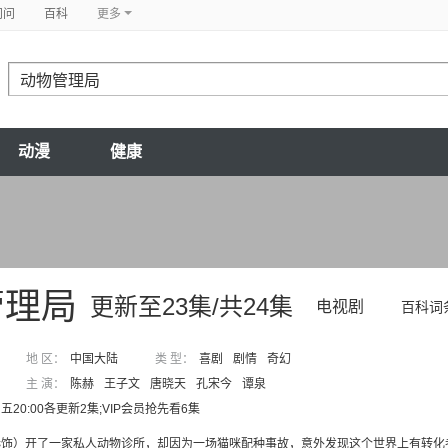
问问
百科
更多
动漫
健康
管理局
更新至23集/共24集
电视剧
百科词
地 区：
中国大陆
类 型：
喜剧
剧情
奇幻
主 演：
陈赫
王子文
唐晓天
孔宋今
谭泉
20:00各更新2集;VIP会员抢先看6集
赫饰）开了一家私人动物诊所，却因为一场猫咪配种事故，意外发现这个世界上有转化