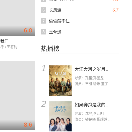
6
长风渡
6.7
7
偷偷藏不住
6.0
8
玉骨遥
的我们
孙千 / 王宥钧
热播榜
1
大江大河之岁月如歌
导演：孔笙;孙墨龙
演员：王凯 杨烁 董子健 杨采钰 张佳宁 练练 林栋甫 房子斌
2
如果奔跑是我的人生
导演：沈严;李江明
演员：钟楚曦 杨超越 许娣 陈小艺 侯雯元 宋洋 王宥钧 李添诺
8.6