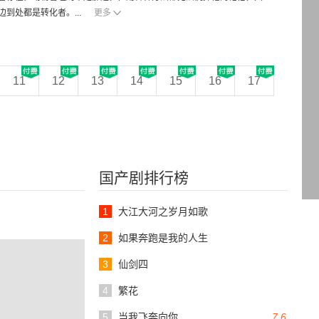
到处都是转化者。...
更多
11
12
13
14
15
16
17
国产剧排行榜
1
大江大河之岁月如歌
2
如果奔跑是我的人生
3
仙剑四
4
繁花
5
当我飞奔向你
7.6