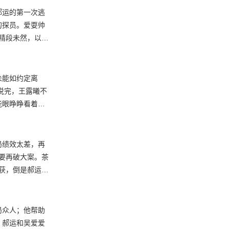
是郝运与加菲猫
郝运的第一次逃
的探员。爱耍帅
蝠精段未然，以及
蒜皮的小事？郝
，采集气体。经
挨个登门拜访狐狸
未能如约定离
说完，王露曦不
能眼睁睁看着王
影——正是王露
机，发现了疑
大根却依然纠缠不
局绩效太差，再
，要再破大案。茶
所获，倒是郝运意
定刺激吴爱爱变
是老余却自称是
里建有一所电影
局众人；他帮助
。郝运和吴爱爱