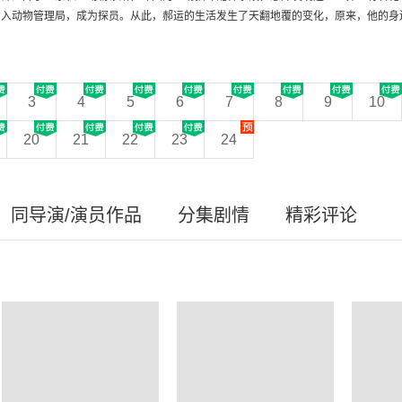
入动物管理局，成为探员。从此，郝运的生活发生了天翻地覆的变化，原来，他的身边
3
4
5
6
7
8
9
10
20
21
22
23
24
同导演/演员作品
分集剧情
精彩评论