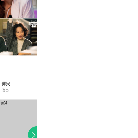
谭泉
演员
付费