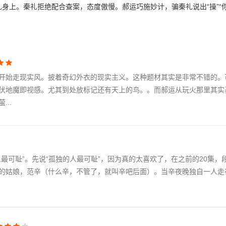
上。秦礼拒绝配合查案，态度傲慢。郝运巧施妙计，骗秦礼说出“操”“你”
法匹配。案情陷入僵局。郝运从动机出发进行推理。发现大鹅的袭击对象
引蛇出洞。果然抓到一只来袭击的大鹅！两人顺藤摸瓜，在地下室发现了
男人，制服了大鹅。大鹅虽已伏法，但社会影响难以消除。郝运采取攻心
类说大鹅经过训练也可以说话。没想到宣传太过成功
开始走现实风。披着奇幻外衣的现实主义。这种题材其实是非常不错的。
伏地魔即视感。尤其到处放标记还有天上的鸟。。而郝运从玩火那里其实
..
最可耻”。先说“孤独的人最可耻”，因为真的太喜欢了，在之前的20集，
的姑娘，范辛（什么辛，不管了，就叫辛吧后面）。当辛夜晚独自一人走