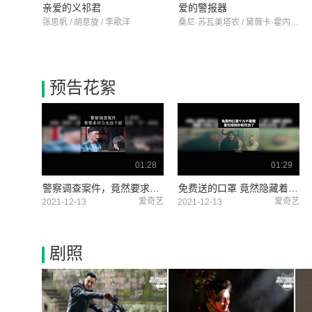
亲爱的义祁君
爱的警报器
张思帆 / 胡意旋 / 李歌洋
桑尼·苏瓦美塔农 / 黛薇卡·霍内 / 翁拉维·那提通
预告花絮
01:28
01:29
警察调查案件，竟然要求对方先放个屁 #动物管理局 #快手娱乐星熠计划第五期
免费送的口罩 竟然隐藏着惊天的阴谋 #动物管理局 #快手放映室 @快手热点
爱奇艺
爱奇艺
2021-12-13
2021-12-13
剧照