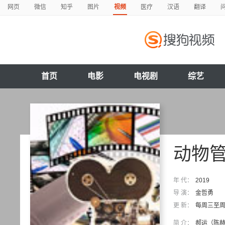
网页
微信
知乎
图片
视频
医疗
汉语
翻译
首页
电影
电视剧
综艺
动物
年 代：
2019
导 演：
金哲勇
更 新：
每周三至周五
简 介：
郝运（陈