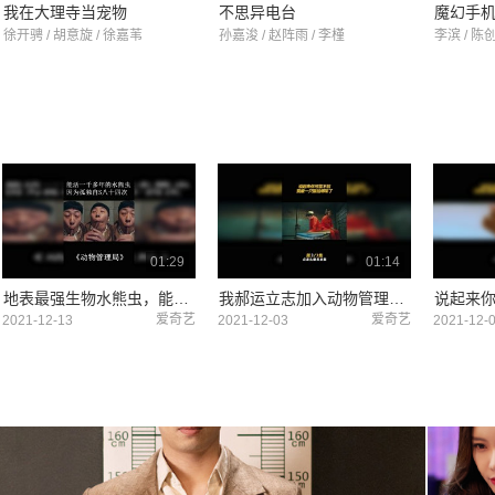
我在大理寺当宠物
不思异电台
魔幻手
徐开骋 / 胡意旋 / 徐嘉苇
孙嘉浚 / 赵阵雨 / 李槿
李滨 / 陈创
01:29
01:14
地表最强生物水熊虫，能活一千年 #动物管理局 #快手娱乐星熠计划第五期
我郝运立志加入动物管理局 #动物管理局 #陈赫
爱奇艺
爱奇艺
2021-12-13
2021-12-03
2021-12-