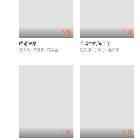
5.9
7.3
喵请许愿
传闻中的陈芊芊
任宥纶 / 葛鑫怡 / 陈昊蓝
赵露思 / 丁禹兮 / 盛英豪
4.6
5.3