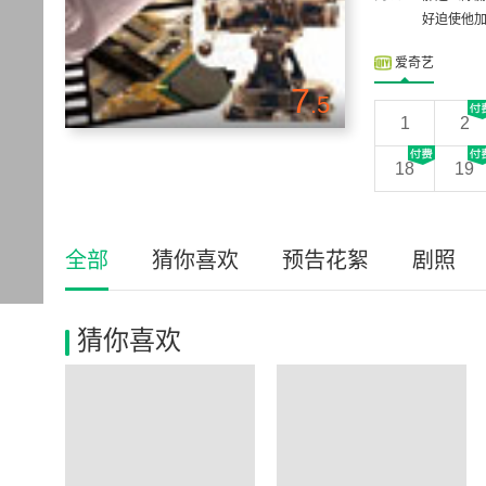
好迫使他加
爱奇艺
7
.5
1
2
18
19
全部
猜你喜欢
预告花絮
剧照
猜你喜欢