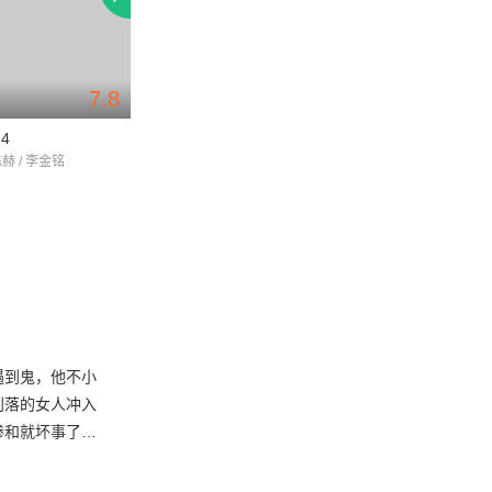
7.8
7.9
4
爱情公寓3
爱情公寓1
陈赫 / 李金铭
娄艺潇 / 陈赫 / 邓家佳
赵霁 / 金世佳 / 娄艺
遇到鬼，他不小
利落的女人冲入
掺和就坏事了。
的，我们的城市
子呼叫同伴，联