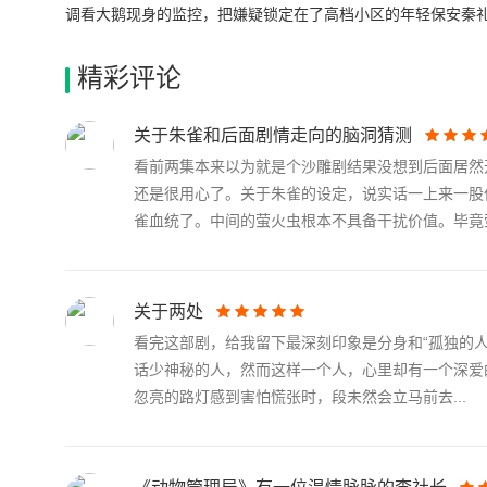
调看大鹅现身的监控，把嫌疑锁定在了高档小区的年轻保安秦礼身
字。回去与说话大鹅妖怪的录音进行对比。结果令人失望，无
的富翁！这是一个仇富者。吴爱爱租了豪车让郝运扮作富豪，
精彩评论
里面数十只大鹅聚集，十分凶猛。危机时刻，吴爱爱变身成了
大鹅的关系破裂。大鹅们配合拍摄了宣扬文明的宣传片，骗人
关于朱雀和后面剧情走向的脑洞猜测
看前两集本来以为就是个沙雕剧结果没想到后面居然
还是很用心了。关于朱雀的设定，说实话一上来一股
雀血统了。中间的萤火虫根本不具备干扰价值。毕竟萤.
关于两处
看完这部剧，给我留下最深刻印象是分身和“孤独的人
话少神秘的人，然而这样一个人，心里却有一个深爱
忽亮的路灯感到害怕慌张时，段未然会立马前去...