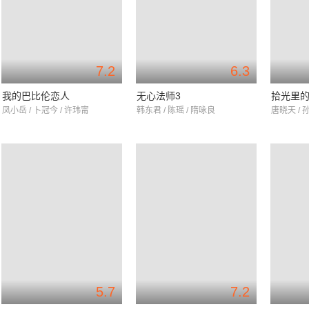
7.2
6.3
我的巴比伦恋人
无心法师3
拾光里
凤小岳 / 卜冠今 / 许玮甯
韩东君 / 陈瑶 / 隋咏良
唐晓天 / 
5.7
7.2