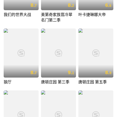
8.
8.
6.
7
2
6
我们的世界大战
美第奇家族翡冷翠
叶卡捷琳娜大帝
名门第二季
8.
9.
8.
7
1
9
狼厅
唐顿庄园 第三季
唐顿庄园 第五季