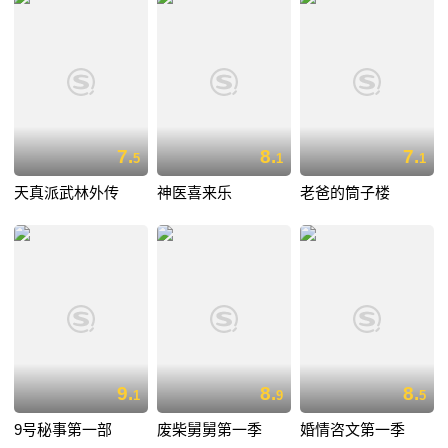
7.
8.
7.
5
1
1
天真派武林外传
神医喜来乐
老爸的筒子楼
9.
8.
8.
1
9
5
9号秘事第一部
废柴舅舅第一季
婚情咨文第一季