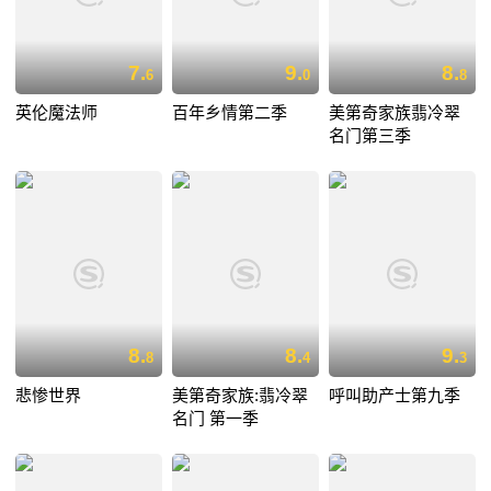
7.
9.
8.
6
0
8
英伦魔法师
百年乡情第二季
美第奇家族翡冷翠
名门第三季
8.
8.
9.
8
4
3
悲惨世界
美第奇家族:翡冷翠
呼叫助产士第九季
名门 第一季