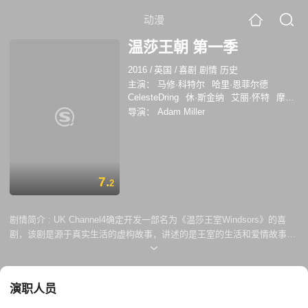
动漫
温莎王朝 第一季
2016
/
英国
/
喜剧 剧情 历史
主演：
马修·科特尔
哈里·恩菲尔德
CelesteDring
休·斯金纳
艾丽·怀特
摩甘
娜·罗宾逊
保罗·G·雷蒙德
大卫·穆梅尼
导演：
Adam Miller
理查德·古尔丁
保罗·怀特豪斯
露易丝·福
特
7.
2
剧情简介 :
UK Channel4确定开发一部名为《温莎王室Windsors》的喜
剧，该剧是源于真实生活的虚构故事，讲述的是王室的生活和爱情故事。
前六集由Tyler-Moore和George Jeffrie执笔，预计明年启动。
演职人员