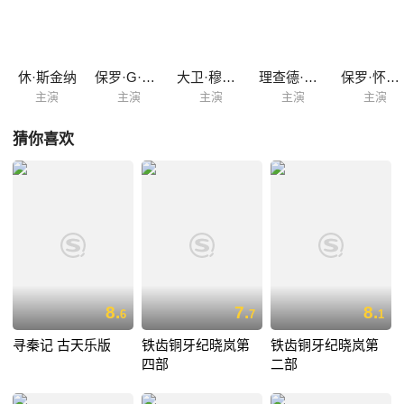
休·斯金纳
保罗·G·雷蒙德
大卫·穆梅尼
理查德·古尔丁
保罗·怀特豪斯
主演
主演
主演
主演
主演
猜你喜欢
8.
7.
8.
6
7
1
寻秦记 古天乐版
铁齿铜牙纪晓岚第
铁齿铜牙纪晓岚第
四部
二部