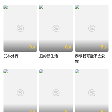
9.
8.
5.
6
8
9
武林外传
凪的新生活
泰版我可能不会爱
你
7.
8.
6.
6
1
0