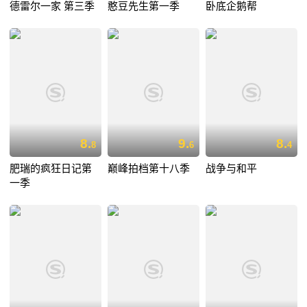
德雷尔一家 第三季
憨豆先生第一季
卧底企鹅帮
8.
9.
8.
8
6
4
肥瑞的疯狂日记第
巅峰拍档第十八季
战争与和平
一季