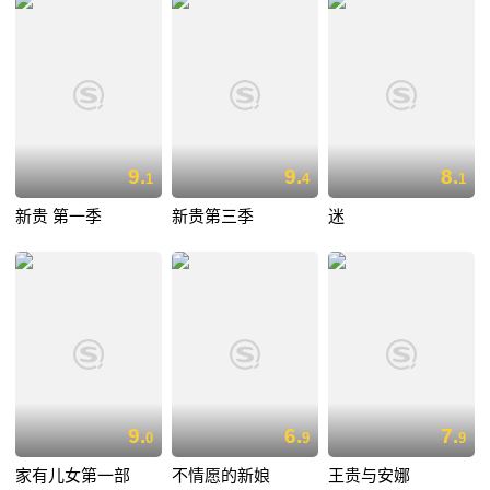
9.
9.
8.
1
4
1
新贵 第一季
新贵第三季
迷
9.
6.
7.
0
9
9
家有儿女第一部
不情愿的新娘
王贵与安娜