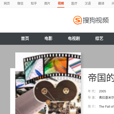
网页
微信
知乎
图片
视频
医疗
汉语
翻译
首页
电影
电视剧
综艺
帝国
年 代：
2005
导 演：
弗拉基米尔
简 介：
The Fall o