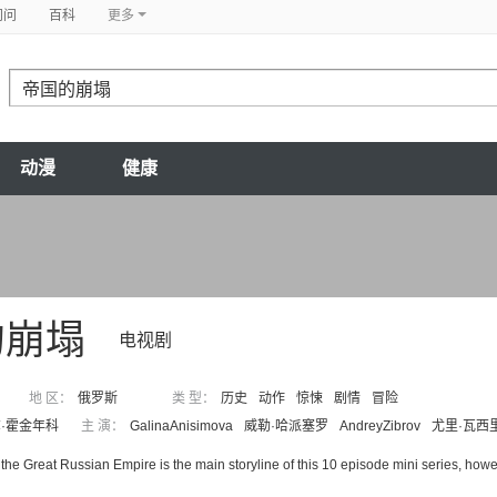
问问
百科
更多
动漫
健康
的崩塌
电视剧
地 区：
俄罗斯
类 型：
历史
动作
惊悚
剧情
冒险
·霍金年科
主 演：
GalinaAnisimova
威勒·哈派塞罗
AndreyZibrov
尤里·瓦西
f the Great Russian Empire is the main storyline of this 10 episode mini series, how