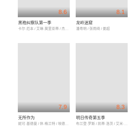
8.6
8.1
黑袍纠察队第一季
龙岭迷窟
卡尔·厄本 / 艾琳·莫里亚蒂 / 杰克·奎德
潘粤明 / 张雨绮 / 姜超
7.9
8.3
无所作为
明日传奇第五季
妮可·基德曼 / 休·格兰特 / 埃德加·拉米雷兹
布兰登·罗斯 / 凯蒂·洛茨 / 艾米·彭伯顿