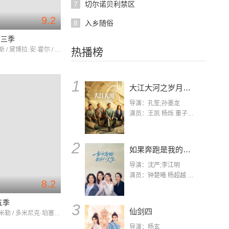
7
切尔诺贝利禁区
9.2
8
入乡随俗
第三季
查理·考克斯 / 黛博拉·安·霍尔 / 埃尔登·亨森
热播榜
1
大江大河之岁月如歌
导演：孔笙;孙墨龙
演员：王凯 杨烁 董子健 杨采钰 张佳宁 练练 林栋甫 房子斌
2
如果奔跑是我的人生
导演：沈严;李江明
演员：钟楚曦 杨超越 许娣 陈小艺 侯雯元 宋洋 王宥钧 李添诺
8.2
五季
3
仙剑四
温特沃斯·米勒 / 多米尼克·珀塞尔 / 莎拉·韦恩·卡丽丝
导演：杨玄