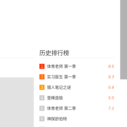
历史排行榜
1
体育老师 第一季
8.5
2
实习医生 第一季
9.3
3
猎人笔记之谜
5.9
4
登峰造极
5.0
5
体育老师 第二季
7.2
6
神探舒伯特