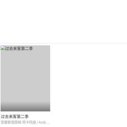
过去来客第二季
安娜斯塔西娅·阿卡托娃 / Andrey Kryzhniy / 阿里克谢·马卡罗夫