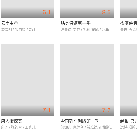
6.1
8.5
云南虫谷
贴身保镖第一季
夜魔侠
潘粤明 / 张雨绮 / 姜超
理查德·麦登 / 凯莉·霍威 / 苏菲·兰朵
7.1
7.2
唐人街探案
雪国列车剧版第一季
越狱 第
邱泽 / 张钧甯 / 王真儿
詹妮弗·康纳利 / 戴维德·迪格斯 / 米奇·萨姆纳