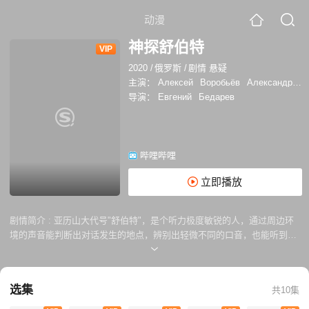
动漫
神探舒伯特
VIP
2020
/
俄罗斯
/
剧情 悬疑
主演：
Алексей
Воробьёв
Александр
Га
导演：
Евгений
Бедарев
哔哩哔哩
立即播放
剧情简介 :
亚历山大代号"舒伯特"，是个听力极度敏锐的人，通过周边环
境的声音能判断出对话发生的地点，辨别出轻微不同的口音，也能听到常
人听不不到的声音频率。舒伯特的妻子奥尔加在反恐情报局工作，但被杀
害，临死之前，舒伯特留下了恐怖组织的地点等信息，这些信息只有舒伯
特能译解。最后，舒伯特加入她妻子所在部门，试图找出凶手以及击败恐
选集
共10集
怖组织。