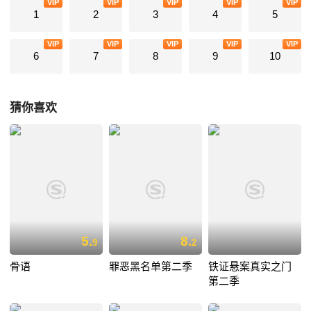
VIP
VIP
VIP
VIP
VIP
1
2
3
4
5
VIP
VIP
VIP
VIP
VIP
6
7
8
9
10
猜你喜欢
5.
8.
9
2
骨语
罪恶黑名单第二季
铁证悬案真实之门
第二季