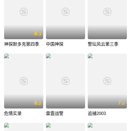
8.
3
神探默多克第四季
中国神探
警坛风云第三季
8.
7.
2
5
危情实录
雷霆战警
追捕2003