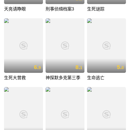
天亮请睁眼
刑事侦缉档案3
生死谜踪
6.
8.
5.
9
1
0
生死大营救
神探默多克第三季
生命逃亡