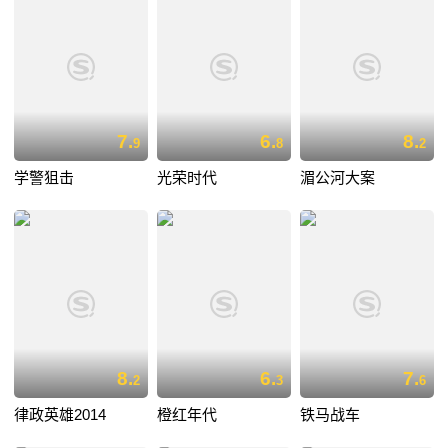
7.
6.
8.
9
8
2
学警狙击
光荣时代
湄公河大案
8.
6.
7.
2
3
6
律政英雄2014
橙红年代
铁马战车