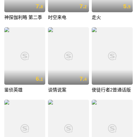
7.
7.
5.
8
2
9
神探伽利略 第二季
时空来电
走火
6.
7.
1
4
鉴侦英雄
谈情说案
使徒行者2普通话版