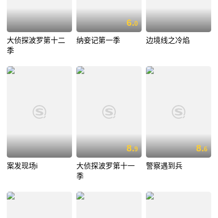
6.
0
大侦探波罗第十二
纳妾记第一季
边境线之冷焰
季
8.
8.
9
6
案发现场i
大侦探波罗第十一
警察遇到兵
季