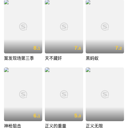
8.
7.
7.
1
6
2
案发现场第三季
天不藏奸
黑蚂蚁
6.
5.
1
0
神枪狙击
正义的重量
正义无限