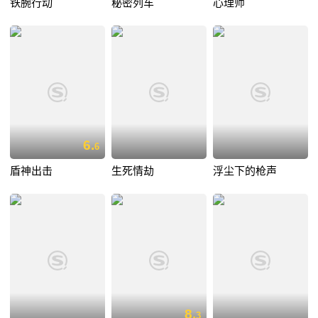
铁腕行动
秘密列车
心理师
6.
6
盾神出击
生死情劫
浮尘下的枪声
8.
3