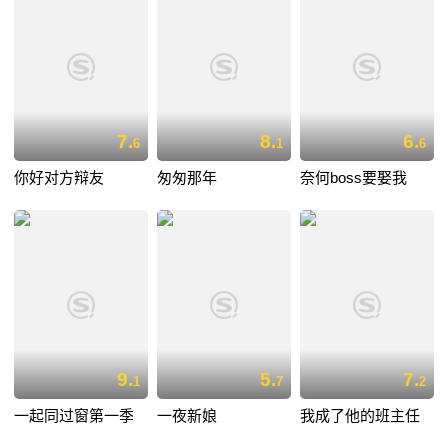
7.
8.
6.
6
1
6
你好对方辩友
匆匆那年
奈何boss要娶我
9.
5.
7.
1
7
2
一起同过窗第一季
一夜新娘
我成了他的班主任