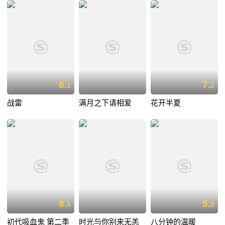
8.
7.
1
2
战雷
满月之下请相爱
花开半夏
8.
5.
4
8
初代吸血鬼 第二季
时光与你别来无恙
八分钟的温暖