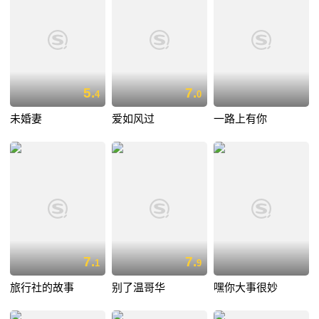
5.
7.
4
0
未婚妻
爱如风过
一路上有你
7.
7.
1
9
旅行社的故事
别了温哥华
嘿你大事很妙