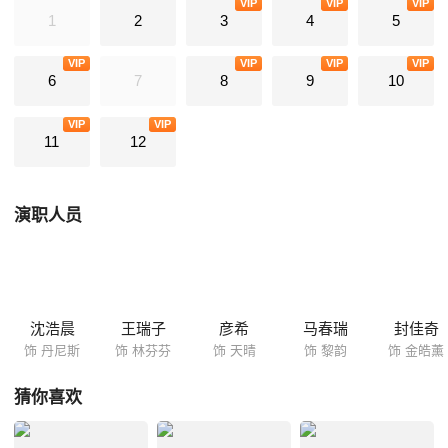
VIP
VIP
VIP
欢喜冤家，到后来的相知相爱。最终，分别由林芬芬与丹尼斯领衔的翱翔
1
2
3
4
5
天际的两个男女组合各自成功出道，并在乐坛上大获成功，翱翔天际也因
此得以重生。而林芬芬也顺利完成从一个热爱唱歌的素人到在舞台上大放
VIP
VIP
VIP
VIP
6
7
8
9
10
异彩的歌手的蜕变。
VIP
VIP
11
12
演职人员
沈浩晨
王瑞子
彦希
马春瑞
封佳奇
饰 丹尼斯
饰 林芬芬
饰 天晴
饰 黎韵
饰 金皓薰
猜你喜欢