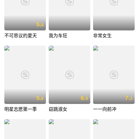
5.
6
不可思议的夏天
我为车狂
非常女生
5.
6.
7.
6
9
3
明星志愿第一季
窈跳淑女
一一向前冲