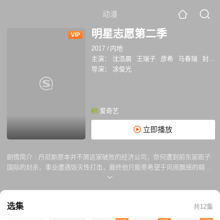
动漫
明星志愿第二季
VIP
2017
/
内地
主演：
沈浩晨
王瑞子
彦希
马春瑞
封佳奇
导演：
凃俊光
爱奇艺
立即播放
剧情简介 :
丹尼斯原本并不屑这家破败的经济公司，奈何遭到前东家距子
国际的封杀，事业遭遇毁灭性打击，最终他只能寄希望于风雨飘摇的翱翔
天际。最终，在金皓薰的努力下，翱翔天际招揽了众多有才华的练习生，
大家朝着一个目标共同奋斗着—出道！在准备出道刻苦训练的日子里，翱
翔天际众练习生被林芬芬的乐观向上永不服输的劲头所感染，大家团结一
选集
共12集
心，共同为了梦想而拼搏。在此过程中，林芬芬不但收获了与翱翔天际各
练习生的友情，还吸引了傲娇的丹尼斯。两人从吵架斗嘴互相看不顺眼的