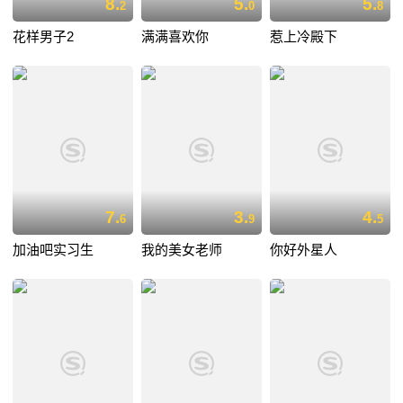
8.
5.
5.
2
0
8
花样男子2
满满喜欢你
惹上冷殿下
7.
3.
4.
6
9
5
加油吧实习生
我的美女老师
你好外星人