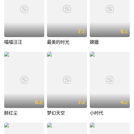
7.
6.
1
1
喵喵汪汪
最美的时光
嫦娥
6.
7.
4.
0
4
2
醉红尘
梦幻天空
小时代