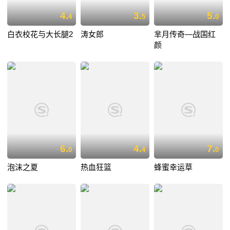
4.
3.
5.
4
5
0
白衣校花与大长腿2
涛女郎
芈月传奇—战国红
颜
6.
4.
7.
0
4
0
泡沫之夏
热血狂篮
蜂蜜幸运草